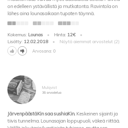
on edelleen ystävällistä ja mutkatonta. Ravintola on
lähes aina lounasaikaan tupaten täynnä.
Kokemus:
Lounas
•
Hinta:
12€
•
Lisätty:
12.02.2018
•
Näytä aiemmat arvostelut (2)
Arvosana: 0
Mulqvist
38 arvostelua
JärvenpäästäKin saa sushiaKin.
Keskeinen sijainti ja
tiivis tunnelma. Lounasajan loppupuoli, väkeä riittää.
Välillä joku tarjoiluastioista tyhjenee, mutta sen