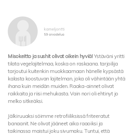
kameljontti
59 arvostelua
Misokeitto ja sushit olivat oikein hyviä!
Ystäväni yritti
tilata vegelajitelmaa, koska on raskaana. tarjoilija
tarjoutui kuitenkin muokkaamaan hänelle kypsästä
kalasta koostuvan lajitelman, joka oli vähintään yhtä
ihana kuin meidän muiden. Raaka-ainnet olivat
raikkaita ja riisi mehukasta. Vain nori oli ehtinyt jo
melko sitkeäksi.
Jälkiruuaksi söimme retrofiiliksissä friteeratut
banaanit. Ne olivat jääneet aika raaoiksi ja
taikinassa maistui joku sivumaku. Tuntui, että