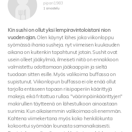
pipari1983
1 arvostelu
Kin sushi on ollut yksi lempiravintoloistani nion
vuoden ajan.
Olen käynyt lähes joka viikonloppu
syömässä ihania susheja. nyt viimeisen kuukauden
aikana on kuitenkin tapahtunut jotain. Sushit ovat
usein olleet jääkylmiä, ilmeiseti niitä on ennakkoon
valmistettu odottamaan jääkaappiin ja sieltä
tuodaan sitten esille. Myös valikoima buffassa on
supistunut. Viikonlopun buffassa ei ole enää ollut
tarjolla entisseen tapaan riisipaperiin käärittyjä
makeja, eikä fritattua rullaa. "väärinpäinkäärittyjen"
makirullien täytteenä on lähestulkoon ainoastaan
surimia. Kun aikaisemmin valikoimaa oli enemmän.
Kahtena viimekertana myös koko henkilökunta
kokoontui syömään lounasta samanaikaisesti.