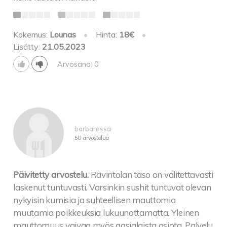
Kokemus:
Lounas
•
Hinta:
18€
•
Lisätty:
21.05.2023
Arvosana: 0
barbarossa
50 arvostelua
Päivitetty arvostelu.
Ravintolan taso on valitettavasti
laskenut tuntuvasti. Varsinkin sushit tuntuvat olevan
nykyisin kumisia ja suhteellisen mauttomia
muutamia poikkeuksia lukuunottamatta. Yleinen
mauttomuus vaivaa myös aasialaista osiota. Palvelu