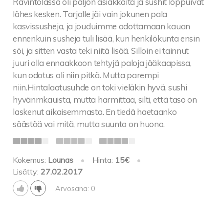
Ravintolassa oli paljon asiakkaita ja sushit loppuivat
lähes kesken. Tarjolle jäi vain jokunen pala
kasvissusheja, ja jouduimme odottamaan kauan
ennenkuin susheja tuli lisää, kun henkilökunta ensin
söi, ja sitten vasta teki niitä lisää. Silloin ei tainnut
juuri olla ennaakkoon tehtyjä paloja jääkaapissa,
kun odotus oli niin pitkä. Mutta parempi
niin.Hintalaatusuhde on toki vieläkin hyvä, sushi
hyvänmkauista, mutta harmittaa, silti, että taso on
laskenut aikaisemmasta. En tiedä haetaanko
säästöä vai mitä, mutta suunta on huono.
Kokemus:
Lounas
•
Hinta:
15€
•
Lisätty:
27.02.2017
Arvosana: 0