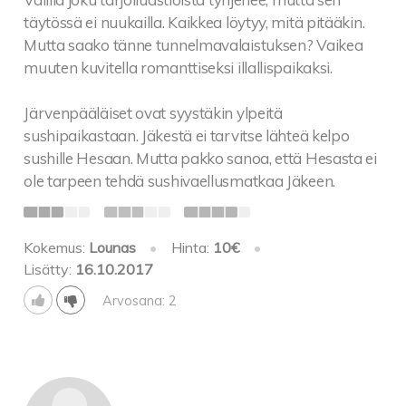
täytössä ei nuukailla. Kaikkea löytyy, mitä pitääkin.
Mutta saako tänne tunnelmavalaistuksen? Vaikea
muuten kuvitella romanttiseksi illallispaikaksi.
Järvenpääläiset ovat syystäkin ylpeitä
sushipaikastaan. Jäkestä ei tarvitse lähteä kelpo
sushille Hesaan. Mutta pakko sanoa, että Hesasta ei
ole tarpeen tehdä sushivaellusmatkaa Jäkeen.
Kokemus:
Lounas
•
Hinta:
10€
•
Lisätty:
16.10.2017
Arvosana: 2