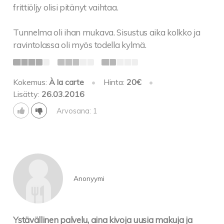
frittiöljy olisi pitänyt vaihtaa.
Tunnelma oli ihan mukava. Sisustus aika kolkko ja
ravintolassa oli myös todella kylmä.
Kokemus:
À la carte
•
Hinta:
20€
•
Lisätty:
26.03.2016
Arvosana: 1
Anonyymi
Ystävällinen palvelu, aina kivoja uusia makuja ja