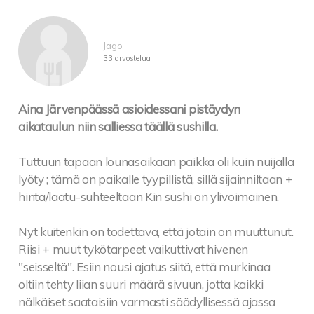
Jago
33 arvostelua
Aina Järvenpäässä asioidessani pistäydyn
aikataulun niin salliessa täällä sushilla.
Tuttuun tapaan lounasaikaan paikka oli kuin nuijalla
lyöty ; tämä on paikalle tyypillistä, sillä sijainniltaan +
hinta/laatu-suhteeltaan Kin sushi on ylivoimainen.
Nyt kuitenkin on todettava, että jotain on muuttunut.
Riisi + muut tykötarpeet vaikuttivat hivenen
"seisseltä". Esiin nousi ajatus siitä, että murkinaa
oltiin tehty liian suuri määrä sivuun, jotta kaikki
nälkäiset saataisiin varmasti säädyllisessä ajassa