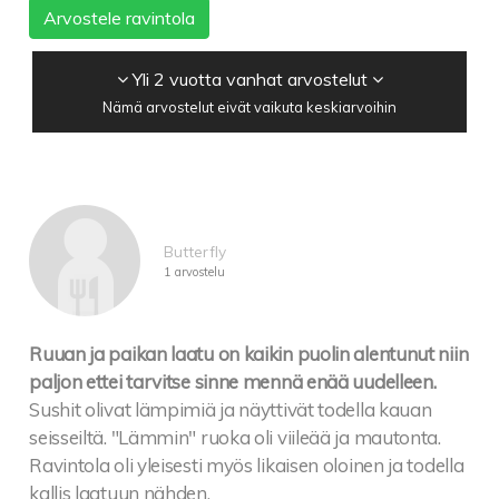
Arvostele ravintola
Yli 2 vuotta vanhat arvostelut
Nämä arvostelut eivät vaikuta keskiarvoihin
Butterfly
1 arvostelu
Ruuan ja paikan laatu on kaikin puolin alentunut niin
paljon ettei tarvitse sinne mennä enää uudelleen.
Sushit olivat lämpimiä ja näyttivät todella kauan
seisseiltä. "Lämmin" ruoka oli viileää ja mautonta.
Ravintola oli yleisesti myös likaisen oloinen ja todella
kallis laatuun nähden.