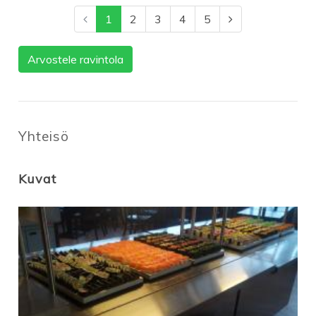
1
2
3
4
5
Arvostele ravintola
Yhteisö
Kuvat