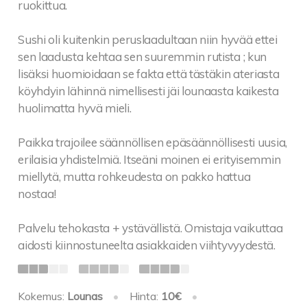
ruokittua.
Sushi oli kuitenkin peruslaadultaan niin hyvää ettei
sen laadusta kehtaa sen suuremmin rutista ; kun
lisäksi huomioidaan se fakta että tästäkin ateriasta
köyhdyin lähinnä nimellisesti jäi lounaasta kaikesta
huolimatta hyvä mieli.
Paikka trajoilee säännöllisen epäsäännöllisesti uusia,
erilaisia yhdistelmiä. Itseäni moinen ei erityisemmin
miellytä, mutta rohkeudesta on pakko hattua
nostaa!
Palvelu tehokasta + ystävällistä. Omistaja vaikuttaa
aidosti kiinnostuneelta asiakkaiden viihtyvyydestä.
Kokemus:
Lounas
•
Hinta:
10€
•