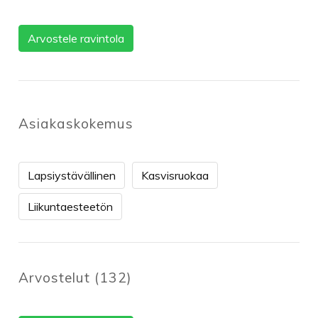
Arvostele ravintola
Asiakaskokemus
Lapsiystävällinen
Kasvisruokaa
Liikuntaesteetön
Arvostelut
(
132
)