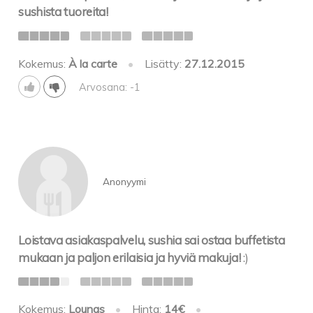
sushista tuoreita!
Kokemus:
À la carte
•
Lisätty:
27.12.2015
Arvosana: -1
Anonyymi
Loistava asiakaspalvelu, sushia sai ostaa buffetista
mukaan ja paljon erilaisia ja hyviä makuja!
:)
Kokemus:
Lounas
•
Hinta:
14€
•