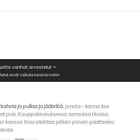
vuotta vanhat arvostelut
elut eivät vaikuta keskiarvoihin
kahvia ja pullaa ja jäätelöä.
Jonota - kanna itse
iat pois. Kauppakeskuksessa, samoissa tiloissa
n kanssa. Kiva istahtaa pitkän päivän päätteeksi
asiaa.