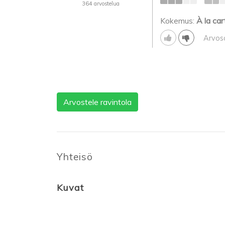
364 arvostelua
Kokemus:
À la car
Arvos
Arvostele ravintola
Yhteisö
Kuvat