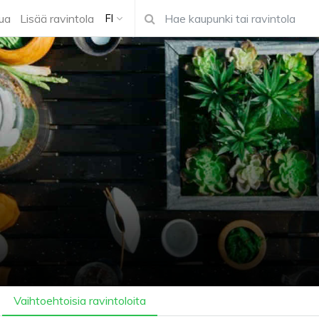
ua
Lisää ravintola
FI
Vaihtoehtoisia ravintoloita