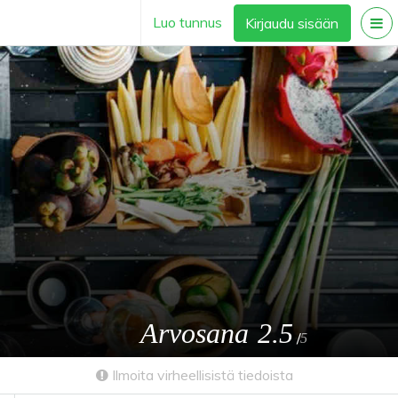
Luo tunnus
Kirjaudu sisään
Arvosana
2.5
/
5
Ilmoita virheellisistä tiedoista