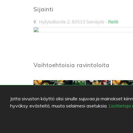
Sijainti
Hyllykalliontie 2
,
60510
Seinäjoki
-
Reitti
Vaihtoehtoisia ravintoloita
Cafe Martina
Pohjan
3.8
/
5
Jotta sivuston käyttö olisi sinulle sujuvaa ja mainokset 
hyväksy evästeitä, muuta selaimesi asetuksia.
Lisätietoja