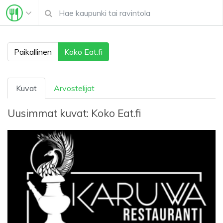
Paikallinen
Koko Eat.fi
Kuvat
Arvostelijat
Uusimmat kuvat:
Koko Eat.fi