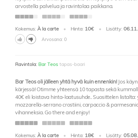
arvostella palvelua ja ravintolaa paikkana.
Kokemus:
À la carte
•
Hinta:
10€
•
Lisätty:
06.11
Arvosana: 0
Ravintola:
Bar Teos
tapas-baari
Bar Teos oli jälleen yhtä hyvä kuin ennenkin!
Jos käyn
kärjessä! Otimme yhteensä 10 tapasta sekä kummallek
40€ eli loistava hinta-laatusuhde.. Suosittelen listalta:
mozzarella-serrano crostiini, carpaccio & parmesania
vihanneksia. Go there and enjoy!
Kokemus:
À la carte
•
Hinta:
18€
•
Lisätty:
05.08