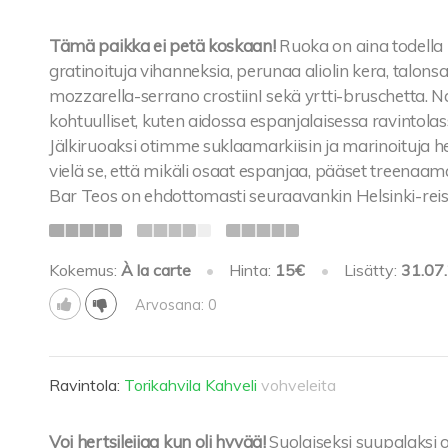
Tämä paikka ei petä koskaan!
Ruoka on aina todella
gratinoituja vihanneksia, perunaa aliolin kera, talonsal
mozzarella-serrano crostiinI sekä yrtti-bruschetta. N
kohtuulliset, kuten aidossa espanjalaisessa ravintolass
Jälkiruoaksi otimme suklaamarkiisin ja marinoituja h
vielä se, että mikäli osaat espanjaa, pääset treenaama
Bar Teos on ehdottomasti seuraavankin Helsinki-reiss
Kokemus:
À la carte
•
Hinta:
15€
•
Lisätty:
31.07
Arvosana: 0
Ravintola:
Torikahvila Kahveli
vohveleita
Voi hertsileijaa kun oli hyvää!
Suolaiseksi suupalaksi o