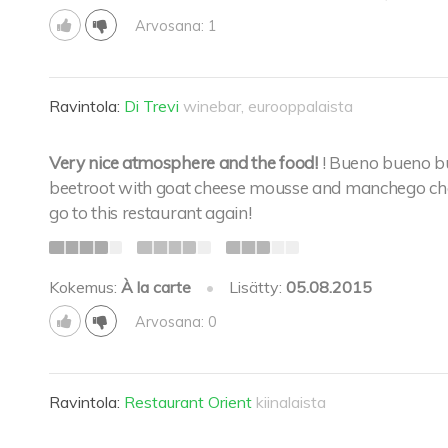
Arvosana: 1
Ravintola:
Di Trevi
winebar, eurooppalaista
Very nice atmosphere and the food!
! Bueno bueno bu
beetroot with goat cheese mousse and manchego chees
go to this restaurant again!
Kokemus:
À la carte
•
Lisätty:
05.08.2015
Arvosana: 0
Ravintola:
Restaurant Orient
kiinalaista