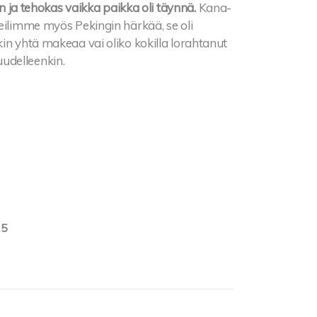
en ja tehokas vaikka paikka oli täynnä.
Kana-
keilimme myös Pekingin härkää, se oli
in yhtä makeaa vai oliko kokilla lorahtanut
udelleenkin.
15