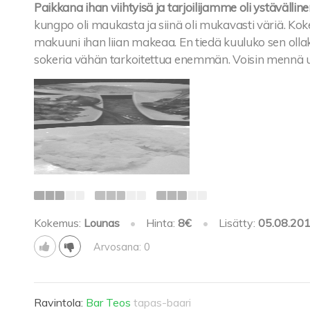
Paikkana ihan viihtyisä ja tarjoilijamme oli ystävällin
kungpo oli maukasta ja siinä oli mukavasti väriä. Ko
makuuni ihan liian makeaa. En tiedä kuuluko sen ollak
sokeria vähän tarkoitettua enemmän. Voisin mennä u
Kokemus:
Lounas
•
Hinta:
8€
•
Lisätty:
05.08.20
Arvosana: 0
Ravintola:
Bar Teos
tapas-baari