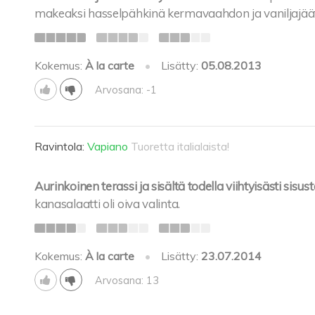
makeaksi hasselpähkinä kermavaahdon ja vaniljajää
Kokemus:
À la carte
•
Lisätty:
05.08.2013
Arvosana: -1
Ravintola:
Vapiano
Tuoretta italialaista!
Aurinkoinen terassi ja sisältä todella viihtyisästi sisust
kanasalaatti oli oiva valinta.
Kokemus:
À la carte
•
Lisätty:
23.07.2014
Arvosana: 13