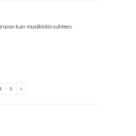
kiruoan kuin musiikinkin suhteen.
4
5