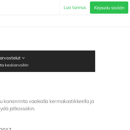
Luo tunnus
Kirjaudu sisään
 arvostelut
ta keskiarvoihin
tu kananrinta vaalealla kermakastikkeella ja
äydä jatkossakin.
.2017