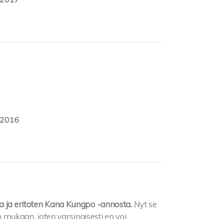
.2016
aa ja eritoten Kana Kungpo -annosta.
Nyt se
an mukaan, joten varsinaisesti en voi