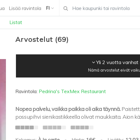
ua
Lisää ravintola
FI
Listat
Arvostelut
(
69
)
Yli 2 vuotta vanhat
Nämä arvostelut eivät vaiku
Ravintola:
Pedrina's TexMex Restaurant
Nopea palvelu, vaikka paikka oli aika täynnä.
Paistet
possupihvi sienikastikkeella olivat maukkaita. Aion k
Kokemus:
À la carte
•
Hinta:
16€
•
Lisätty:
12.03