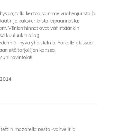
 hyvää; tällä kertaa söimme vuohenjuustolla
aatin ja kaksi erilaista leipäannosta:
am. Viinien hinnat ovat vähintäänkin
a kuuluukin olla ;)
edelmiä -hyvä yhdistelmä. Paikalle plussaa
an sitä tarjoilijan kanssa.
uni ravintola!!
.2014
tettiin mozarella pesto -vohvelit ja