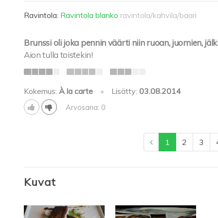
Ravintola:
Ravintola blanko
ravintola/kahvila/baari
Brunssi oli joka pennin väärti niin ruoan, juomien, jäl
Aion tulla toistekin!
Kokemus:
À la carte
•
Lisätty:
03.08.2014
Arvosana: 0
1
2
3
Kuvat