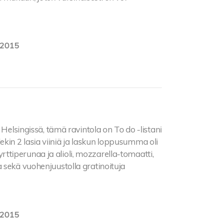
.2015
 Helsingissä, tämä ravintola on To do -listani
in 2 lasia viiniä ja laskun loppusumma oli
 yrttiperunaa ja alioli, mozzarella-tomaatti,
 sekä vuohenjuustolla gratinoituja
.2015