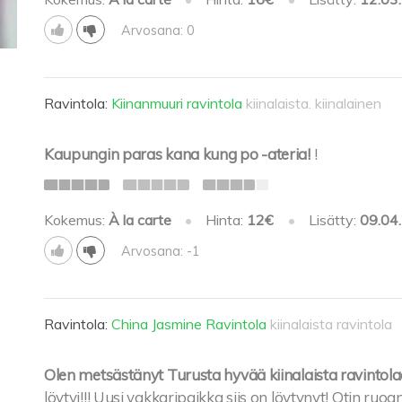
Arvosana: 0
Ravintola:
Kiinanmuuri ravintola
kiinalaista. kiinalainen
Kaupungin paras kana kung po -ateria!
!
Kokemus:
À la carte
•
Hinta:
12€
•
Lisätty:
09.04
Arvosana: -1
Ravintola:
China Jasmine Ravintola
kiinalaista ravintola
Olen metsästänyt Turusta hyvää kiinalaista ravintol
löytyi!!! Uusi vakkaripaikka siis on löytynyt! Otin ruo