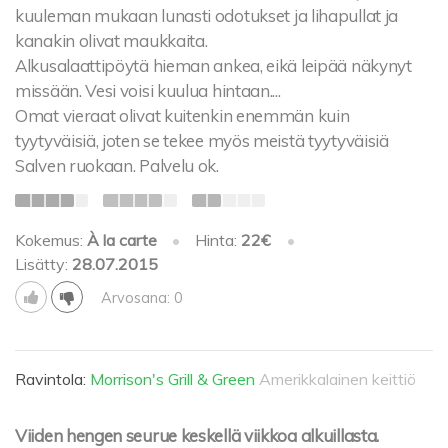
kuuleman mukaan lunasti odotukset ja lihapullat ja
kanakin olivat maukkaita.
Alkusalaattipöytä hieman ankea, eikä leipää näkynyt
missään. Vesi voisi kuulua hintaan....
Omat vieraat olivat kuitenkin enemmän kuin
tyytyväisiä, joten se tekee myös meistä tyytyväisiä
Salven ruokaan. Palvelu ok.
Kokemus:
À la carte
•
Hinta:
22€
•
Lisätty:
28.07.2015
Arvosana: 0
Ravintola:
Morrison's Grill & Green
Amerikkalainen keittiö
Viiden hengen seurue keskellä viikkoa alkuillasta.