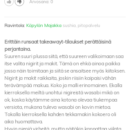
Arvosana: 0
Ravintola:
Käpylän Majakka
sushia, pitopalvelu
Erittäin runsaat takeawayt-tilaukset perättäisinä
perjantaina.
Suuren suuri plussa siitä, että suureen valikoimaan saa
itse valita nigirit ja makit. Tämä on ehkä ainoa paikka
jossa näin toimitaan ja siitä se ansaitsee myös kiitoksen.
Nigirit ja makit raikkaita, joskin riisiin kaipaisi vähän
terävämpää makua. Koko ja malli erinomainen. Ekalla
kierroksella meiltä unohtui nigireistä wasabi mikä on
ok, koska käytämme aina kotona olevaa tiukempaa
versiota, mukana tuleva wasabi on kovin mietoa.
Tokalla kierroksella kahden tekkamakin kokoero oli
aika huomattava.
Hyvin pieniä virheitä, mutta näitäkin kannattaa viilata