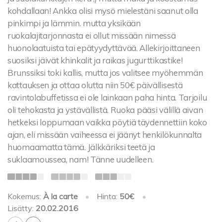
kohdallaan! Ankka olisi mysö mielestäni saanut olla
pinkimpi ja lämmin. mutta yksikään
ruokalajitarjonnasta ei ollut missään nimessä
huonolaatuista tai epätyydyttävää. Allekirjoittaneen
suosiksi jäivät khinkalit ja raikas jugurttikastike!
Brunssiksi toki kallis, mutta jos valitsee myöhemmän
kattauksen ja ottaa olutta niin 50€ päivällisestä
ravintolabuffetissa ei ole lainkaan paha hinta. Tarjoilu
oli tehokasta ja ystävällistä. Ruoka pääsi välillä aivan
hetkeksi loppumaan vaikka pöytiä täydennettiin koko
ajan, eli missään vaiheessa ei jäänyt henkilökunnalta
huomaamatta tämä. Jälkkäriksi teetä ja
suklaamoussea, nam! Tänne uudelleen.
Kokemus:
À la carte
•
Hinta:
50€
•
Lisätty:
20.02.2016