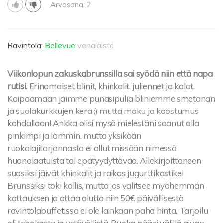
Arvosana: 2
Ravintola:
Bellevue
venäläistä
Viikonlopun zakuskabrunssilla sai syödä niin että napa
rutisi.
Erinomaiset blinit, khinkalit, juliennet ja kalat.
Kaipaamaan jäimme punasipulia bliniemme smetanan
ja suolakurkkujen kera ;) mutta maku ja koostumus
kohdallaan! Ankka olisi mysö mielestäni saanut olla
pinkimpi ja lämmin. mutta yksikään
ruokalajitarjonnasta ei ollut missään nimessä
huonolaatuista tai epätyydyttävää. Allekirjoittaneen
suosiksi jäivät khinkalit ja raikas jugurttikastike!
Brunssiksi toki kallis, mutta jos valitsee myöhemmän
kattauksen ja ottaa olutta niin 50€ päivällisestä
ravintolabuffetissa ei ole lainkaan paha hinta. Tarjoilu
oli tehokasta ja ystävällistä. Ruoka pääsi välillä aivan