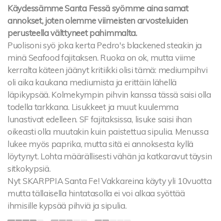
Käydessämme Santa Fessä syömme aina samat
annokset, joten olemme viimeisten arvosteluiden
perusteella välttyneet pahimmalta.
Puolisoni syö joka kerta Pedro's blackened steakin ja
minä Seafood fajitaksen. Ruoka on ok, mutta viime
kerralta käteen jäänyt kritiikki olisi tämä: mediumpihvi
oli aika kaukana mediumista ja erittäin lähellä
läpikypsää. Kolmekympin pihvin kanssa tässä saisi olla
todella tarkkana. Lisukkeet ja muut kuulemma
lunastivat edelleen. SF fajitaksissa, lisuke saisi ihan
oikeasti olla muutakin kuin paistettua sipulia. Menussa
lukee myös paprika, mutta sitä ei annoksesta kyllä
löytynyt. Lohta määrällisesti vähän ja katkaravut täysin
sitkokypsiä.
Nyt SKARPPIA Santa Fe! Vakkareina käyty yli 10vuotta
mutta tällaisella hintatasolla ei voi alkaa syöttää
ihmisille kypsää pihviä ja sipulia.