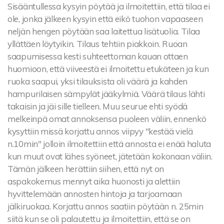
Sisääntullessa kysyin pöytää ja ilmoitettiin, että tilaa ei
ole, jonka jälkeen kysyin että eikö tuohon vapaaseen
neljän hengen pöytään saa laitettua lisätuolia. Tilaa
yllättäen löytyikin. Tilaus tehtiin piakkoin. Ruoan
saapumisessa kesti suhteettoman kauan ottaen
huomioon, että viiveestä ei ilmoitettu etukäteen ja kun
ruoka saapui, yksi tilauksista oli väärä ja kahden
hampurilaisen sämpylät jääkylmiä. Väärä tilaus lähti
takaisin ja jäi sille tielleen. Muu seurue ehti syödä
melkeinpä omat annoksensa puoleen väliin, ennenkö
kysyttiin missä korjattu annos viipyy "kestää vielä
n.10min" jolloin ilmoitettiin että annosta ei enää haluta
kun muut ovat lähes syöneet, jätetään kokonaan väliin.
Tämän jälkeen herättiin siihen, että nyt on
aspakokemus mennyt aika huonosti ja alettiin
hyvittelemään annosten hintoja ja tarjoamaan
jälkiruokaa. Korjattu annos saatiin pöytään n. 25min
siitä kun se oli palautettu ja ilmoitettiin, että se on