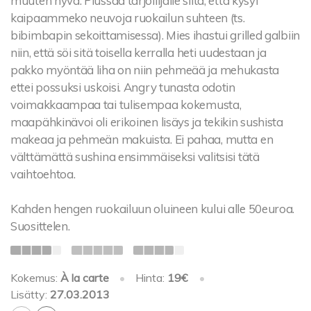
muuten hyvä. Plussaa tarjoilijalle siitä, että kysyi
kaipaammeko neuvoja ruokailun suhteen (ts.
bibimbapin sekoittamisessa). Mies ihastui grilled galbiin
niin, että söi sitä toisella kerralla heti uudestaan ja
pakko myöntää liha on niin pehmeää ja mehukasta
ettei possuksi uskoisi. Angry tunasta odotin
voimakkaampaa tai tulisempaa kokemusta,
maapähkinävoi oli erikoinen lisäys ja tekikin sushista
makeaa ja pehmeän makuista. Ei pahaa, mutta en
välttämättä sushina ensimmäiseksi valitsisi tätä
vaihtoehtoa.
Kahden hengen ruokailuun oluineen kului alle 50euroa.
Suosittelen.
Kokemus:
À la carte
•
Hinta:
19€
•
Lisätty:
27.03.2013