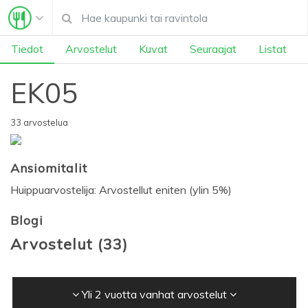
Tiedot
Arvostelut
Kuvat
Seuraajat
Listat
EK05
33 arvostelua
Ansiomitalit
Huippuarvostelija: Arvostellut eniten (ylin 5%)
Blogi
Arvostelut
(
33
)
Yli 2 vuotta vanhat arvostelut