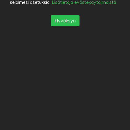
selaimesi asetuksia.
Lisätietoja evästekäytännöistä
1
2
3
4
Hyväksyn
Kuvat
Käpylän Majakka