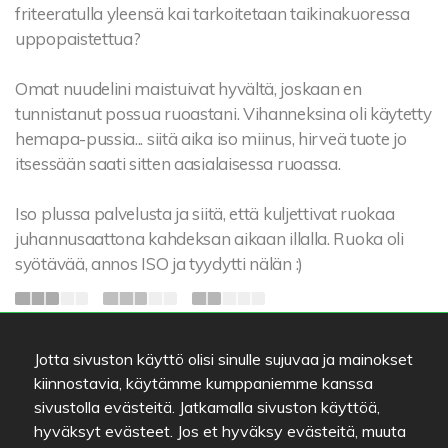
friteeratulla yleensä kai tarkoitetaan taikinakuoressa
uppopaistettua?
Omat nuudelini maistuivat hyvältä, joskaan en
tunnistanut possua ruoastani. Vihanneksina oli käytetty
hemapa-pussia... siitä aika iso miinus, hirveä tuote jo
itsessään saati sitten aasialaisessa ruoassa.
Iso plussa palvelusta ja siitä, että kuljettivat ruokaa
juhannusaattona kahdeksan aikaan illalla. Ruoka oli
syötävää, annos ISO ja tyydytti nälän :)
Kokemus:
À la carte
•
Hinta:
17€
•
Jotta sivuston käyttö olisi sinulle sujuvaa ja mainokset
Lisätty:
20.06.2015
kiinnostavia, käytämme kumppaniemme kanssa
Arvosana: 0
sivustolla evästeitä. Jatkamalla sivuston käyttöä,
hyväksyt evästeet. Jos et hyväksy evästeitä, muuta