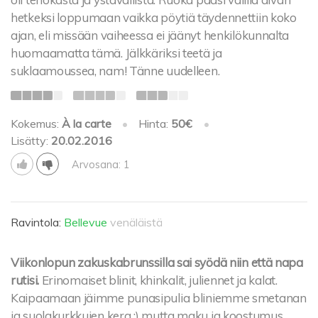
hetkeksi loppumaan vaikka pöytiä täydennettiin koko
ajan, eli missään vaiheessa ei jäänyt henkilökunnalta
huomaamatta tämä. Jälkkäriksi teetä ja
suklaamoussea, nam! Tänne uudelleen.
Kokemus:
À la carte
•
Hinta:
50€
•
Lisätty:
20.02.2016
Arvosana: 1
Ravintola:
Bellevue
venäläistä
Viikonlopun zakuskabrunssilla sai syödä niin että napa
rutisi.
Erinomaiset blinit, khinkalit, juliennet ja kalat.
Kaipaamaan jäimme punasipulia bliniemme smetanan
ja suolakurkkujen kera ;) mutta maku ja koostumus