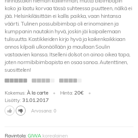
hinnastakin hieman kalliimman, mutta bibimbapin
koko ja laatu korvaa tässä suhteessa puutteen, nälkä ei
jää. Helsinkiläisittäin ei kallis paikka, vaan hintansa
väärti. Tulinen possubibimbap oli erinomainen ja
kumppanin nautakin hyvä, joskin jäi kaipailemaan
tulisuutta. Kastikkeiden kirjo hyvä ja kaikenkaikkiaan
annos kilpaili ulkonäöllään ja maullaan Soulin
vastaavien kanssa. Itselleni dolsot on ainoa oikea tapa,
joten normibibimbapista en osaa sanoa. Autenttinen,
suosittelen!
Kokemus:
À la carte
•
Hinta:
20€
•
Lisätty:
31.01.2017
Arvosana: 0
Ravintola:
GIWA
korealainen