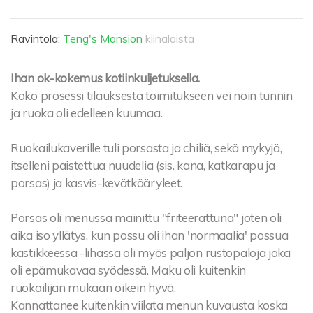
Ravintola:
Teng's Mansion
kiinalaista
Ihan ok-kokemus kotiinkuljetuksella.
Koko prosessi tilauksesta toimitukseen vei noin tunnin
ja ruoka oli edelleen kuumaa.
Ruokailukaverille tuli porsasta ja chiliä, sekä mykyjä,
itselleni paistettua nuudelia (sis. kana, katkarapu ja
porsas) ja kasvis-kevätkääryleet.
Porsas oli menussa mainittu "friteerattuna" joten oli
aika iso yllätys, kun possu oli ihan 'normaalia' possua
kastikkeessa -lihassa oli myös paljon rustopaloja joka
oli epämukavaa syödessä. Maku oli kuitenkin
ruokailijan mukaan oikein hyvä.
Kannattanee kuitenkin viilata menun kuvausta koska