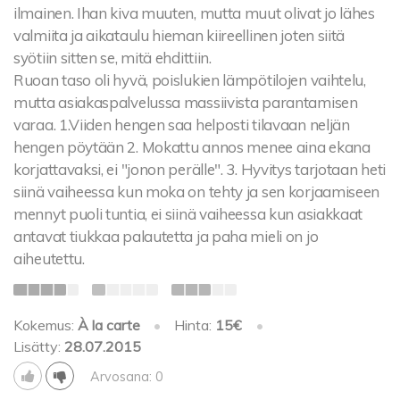
ilmainen. Ihan kiva muuten, mutta muut olivat jo lähes
valmiita ja aikataulu hieman kiireellinen joten siitä
syötiin sitten se, mitä ehdittiin.
Ruoan taso oli hyvä, poislukien lämpötilojen vaihtelu,
mutta asiakaspalvelussa massiivista parantamisen
varaa. 1.Viiden hengen saa helposti tilavaan neljän
hengen pöytään 2. Mokattu annos menee aina ekana
korjattavaksi, ei "jonon perälle". 3. Hyvitys tarjotaan heti
siinä vaiheessa kun moka on tehty ja sen korjaamiseen
mennyt puoli tuntia, ei siinä vaiheessa kun asiakkaat
antavat tiukkaa palautetta ja paha mieli on jo
aiheutettu.
Kokemus:
À la carte
•
Hinta:
15€
•
Lisätty:
28.07.2015
Arvosana: 0