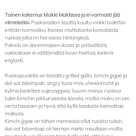
Toinen kokemus Makki Makkissa ja ei varmasti jää
viimeiseksi.
Puskaradion kautta kuultu vinkki todettiin
erittäin toimivaksi, ihanaa mutkatonta korealaista
ruokaa joka on harvassa Helsingissä.
Palvelu on äärimmäisen iloista ja ystävällistä,
vaikkakaan ei välttämättä kovin hiottua, kielenä
englanti.
Ruokapuolelta on testattu grilled galbi, kimchi jjigae ja
dol-sot bibimpab, angry tuna mini, oheiskimchit ja
kylmä kanelitee sujeonggwa. Suurin miinus ruoissa
tulee kimchin pikkuruisesta koosta, mutta maku on sen
verta tasainen ja hyvä, että kyllä laadusta kannattaa
maksaa.
Kimchi jjigae on tähän mennessä ollut ruoista tulisin,
dol-sot bibimbap oli hieman mieto maultaan mutta