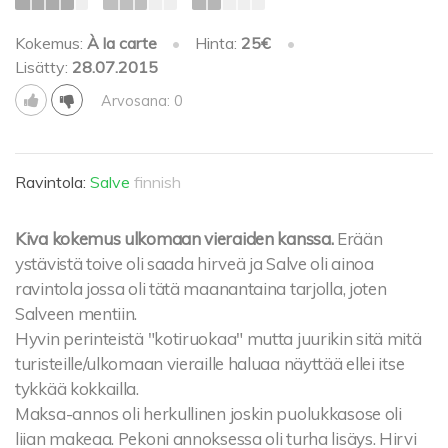
Kokemus:
À la carte
•
Hinta:
25€
•
Lisätty:
28.07.2015
Arvosana: 0
Ravintola:
Salve
finnish
Kiva kokemus ulkomaan vieraiden kanssa.
Erään
ystävistä toive oli saada hirveä ja Salve oli ainoa
ravintola jossa oli tätä maanantaina tarjolla, joten
Salveen mentiin.
Hyvin perinteistä "kotiruokaa" mutta juurikin sitä mitä
turisteille/ulkomaan vieraille haluaa näyttää ellei itse
tykkää kokkailla.
Maksa-annos oli herkullinen joskin puolukkasose oli
liian makeaa. Pekoni annoksessa oli turha lisäys. Hirvi