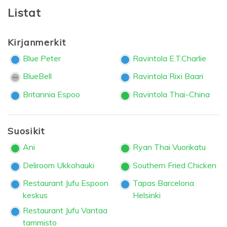
Listat
Kirjanmerkit
Blue Peter
Ravintola E.T.Charlie
BlueBell
Ravintola Rixi Baari
Britannia Espoo
Ravintola Thai-China
Suosikit
Ani
Ryan Thai Vuorikatu
Deliroom Ukkohauki
Southern Fried Chicken
Restaurant Jufu Espoon
Tapas Barcelona
keskus
Helsinki
Restaurant Jufu Vantaa
tammisto