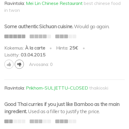
Ravintola:
Mei Lin Chinese Restaurant
best chinese food
in twon
Some authentic Sichuan cuisine.
Would go again.
Kokemus:
À la carte
•
Hinta:
25€
•
Lisätty:
03.04.2015
Arvosana: 0
Ravintola:
Prikhom-SULJETTU-CLOSED
thaikioski
Good Thai curries if you just like Bamboo as the main
ingredient.
Used as a filler to justify the price.