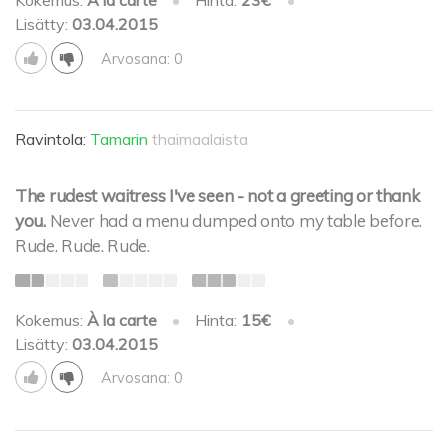
Lisätty:
03.04.2015
Arvosana: 0
Ravintola:
Tamarin
thaimaalaista
The rudest waitress I've seen - not a greeting or thank
you.
Never had a menu dumped onto my table before.
Rude. Rude. Rude.
Kokemus:
À la carte
•
Hinta:
15€
•
Lisätty:
03.04.2015
Arvosana: 0