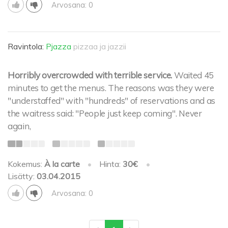
Arvosana: 0
Ravintola:
Pjazza
pizzaa ja jazzii
Horribly overcrowded with terrible service.
Waited 45
minutes to get the menus. The reasons was they were
"understaffed" with "hundreds" of reservations and as
the waitress said: "People just keep coming". Never
again,
Kokemus:
À la carte
•
Hinta:
30€
•
Lisätty:
03.04.2015
Arvosana: 0