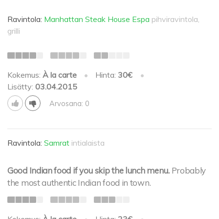
Ravintola:
Manhattan Steak House Espa
pihviravintola,
grilli
Kokemus:
À la carte
•
Hinta:
30€
•
Lisätty:
03.04.2015
Arvosana: 0
Ravintola:
Samrat
intialaista
Good Indian food if you skip the lunch menu.
Probably
the most authentic Indian food in town.
Kokemus:
À la carte
•
Hinta:
23€
•