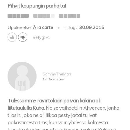
Pihvit kaupungin parhaita!
Upplevelse:
À la carte
•
Tillagt:
30.09.2015
Betyg: -1
SammyTheMan
17 Recensionen
Tulessamme ravintolaan päivän kalana oli
liitutaululla Kuha.
No se vaihdettiin Ahveneen, jonka
tilasin. Joko ne oli liikaa pesty ja/tai tulivat
pakastimesta tms, kun vain yhdessä kolmesta
fileestä oli edes aavistus ahvenen makua. Kaksi oli