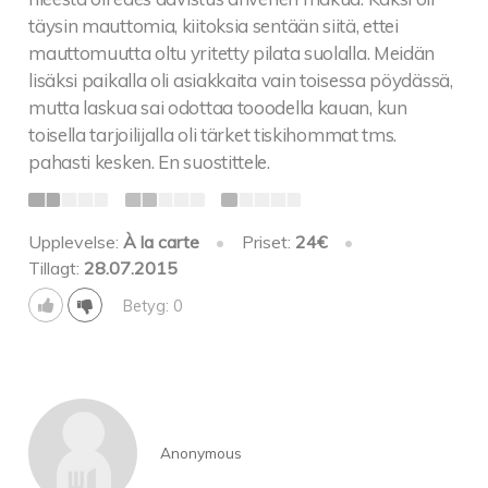
täysin mauttomia, kiitoksia sentään siitä, ettei
mauttomuutta oltu yritetty pilata suolalla. Meidän
lisäksi paikalla oli asiakkaita vain toisessa pöydässä,
mutta laskua sai odottaa tooodella kauan, kun
toisella tarjoilijalla oli tärket tiskihommat tms.
pahasti kesken. En suostittele.
Upplevelse:
À la carte
•
Priset:
24€
•
Tillagt:
28.07.2015
Betyg: 0
Anonymous