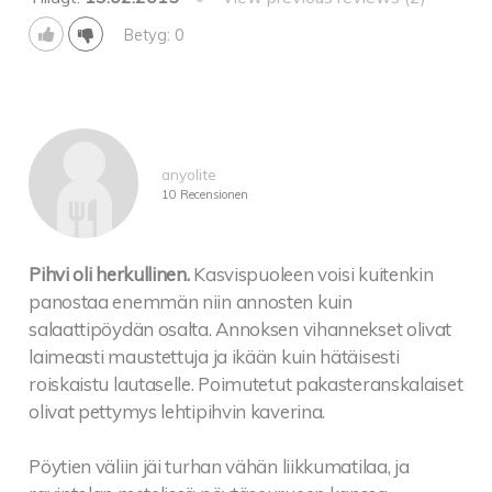
Betyg: 0
anyolite
10 Recensionen
Pihvi oli herkullinen.
Kasvispuoleen voisi kuitenkin
panostaa enemmän niin annosten kuin
salaattipöydän osalta. Annoksen vihannekset olivat
laimeasti maustettuja ja ikään kuin hätäisesti
roiskaistu lautaselle. Poimutetut pakasteranskalaiset
olivat pettymys lehtipihvin kaverina.
Pöytien väliin jäi turhan vähän liikkumatilaa, ja