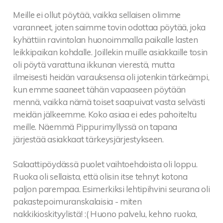
Meille ei ollut pöytää, vaikka sellaisen olimme
varanneet, joten saimme tovin odottaa pöytää, joka
kyhättiin ravintolan huonoimmalla paikalle lasten
leikkipaikan kohdalle. Joillekin muille asiakkaille tosin
oli pöytä varattuna ikkunan vierestä, mutta
ilmeisesti heidän varauksensa oli jotenkin tärkeämpi,
kun emme saaneet tähän vapaaseen pöytään
mennä, vaikka nämä toiset saapuivat vasta selvästi
meidän jälkeemme. Koko asiaa ei edes pahoiteltu
meille. Näemmä Pippurimyllyssä on tapana
järjestää asiakkaat tärkeysjärjestykseen.
Salaattipöydässä puolet vaihtoehdoista oli loppu.
Ruoka oli sellaista, että olisin itse tehnyt kotona
paljon parempaa. Esimerkiksi lehtipihvini seurana oli
pakastepoimuranskalaisia - miten
nakkikioskityylistä! :( Huono palvelu, kehno ruoka,