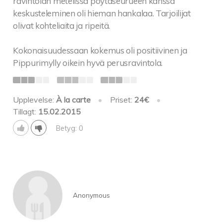
ravintolan metelissä pöytäseurueen kanssa
keskusteleminen oli hieman hankalaa. Tarjoilijat
olivat kohteliaita ja ripeitä.
Kokonaisuudessaan kokemus oli positiivinen ja
Pippurimylly oikein hyvä perusravintola.
Upplevelse:
À la carte
•
Priset:
24€
•
Tillagt:
15.02.2015
Betyg: 0
Anonymous