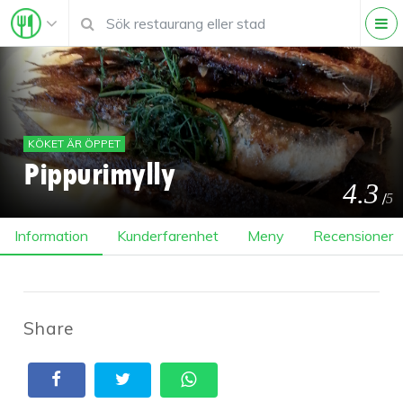
KÖKET ÄR ÖPPET
Pippurimylly
4.3
/
5
Information
Kunderfarenhet
Meny
Recensioner
Share