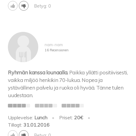
Betyg: 0
nam-nam
16 Recensionen
Ryhmän kanssa lounaalla.
Paikka yllätti positiivisesti,
vaikka miljöö henkikin 70-lukua. Nopea ja
ystävällinen palvelu ja ruoka oli hyvää. Tänne tulen
uudestaan.
Upplevelse:
Lunch
•
Priset:
20€
•
Tillagt:
31.01.2016
Betyg: 0