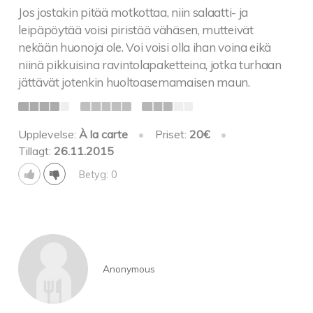
Jos jostakin pitää motkottaa, niin salaatti- ja
leipäpöytää voisi piristää vähäsen, mutteivät
nekään huonoja ole. Voi voisi olla ihan voina eikä
niinä pikkuisina ravintolapaketteina, jotka turhaan
jättävät jotenkin huoltoasemamaisen maun.
Upplevelse:
À la carte
•
Priset:
20€
•
Tillagt:
26.11.2015
Betyg: 0
Anonymous