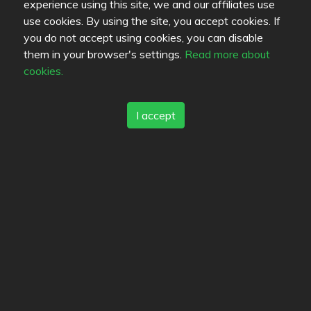
experience using this site, we and our affiliates use
use cookies. By using the site, you accept cookies. If
you do not accept using cookies, you can disable
IsaAurinkoinen
LasseGB
them in your browser's settings.
Read more about
cookies.
De som är intresserade (10)
I accept
rymyrymy
vonrosen
Rosolli
Idscu
Margo
funkadelicatessen