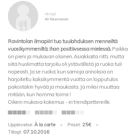
skoge
49 Recensionen
Ravintolan ilmapiiri tuo tuulahduksen menneiltä
vuosikymmeniltä; ihan positiivsessa mielessä.
Paikka
on pieni ja mukavan oloinen. Asiakkaita riitti, mutta
siitä huolimatta tarjoilu oli ystävällistä ja ruoka tuli
nopeasti. Ja se ruoka; kun samoja annoksia on
harjoiteltu kaksikymmentä vuotta on lopputulos
pakostakin hyvää ja maukasta. Ja miksi muuttaa
mitään, kun homma toimii !
Oikein mukava kokemus - ei trendipettereille.
Upplevelse:
À la carte
•
Priset:
25€
•
Tillagt:
07.10.2016