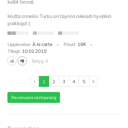
kalliit hinnat.
Mutta onneksi Turku on täynnä oikeasti hyviäkin
paikkoja! :)
Upplevelse:
À la carte
•
Priset:
18€
•
Tillagt:
10.02.2015
Betyg: 0
1
2
3
4
5
Recensera restaurang