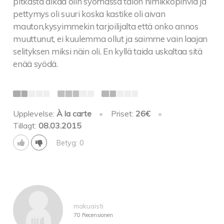
pitkästä aikaa olin syömässä talon nimikkopihviä ja
pettymys oli suuri koska kastike oli aivan
mauton,kysyimmekin tarjoilijalta että onko annos
muuttunut, ei kuulemma ollut ja saimme vain laajan
selityksen miksi näin oli. En kyllä taida uskaltaa sitä
enää syödä.
Upplevelse:
À la carte
•
Priset:
26€
•
Tillagt:
08.03.2015
Betyg: 0
makuaisti
70 Recensionen