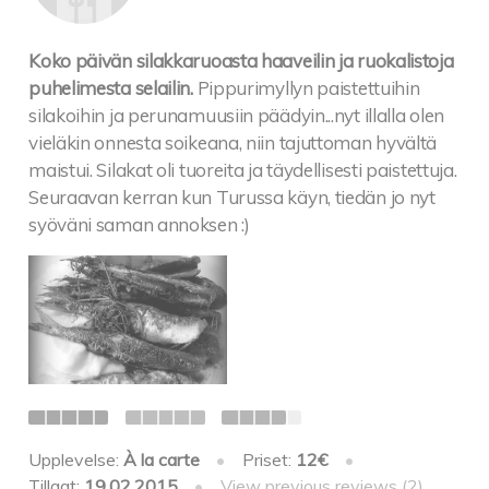
Koko päivän silakkaruoasta haaveilin ja ruokalistoja
puhelimesta selailin.
Pippurimyllyn paistettuihin
silakoihin ja perunamuusiin päädyin...nyt illalla olen
vieläkin onnesta soikeana, niin tajuttoman hyvältä
maistui. Silakat oli tuoreita ja täydellisesti paistettuja.
Seuraavan kerran kun Turussa käyn, tiedän jo nyt
syöväni saman annoksen :)
Upplevelse:
À la carte
•
Priset:
12€
•
Tillagt:
19.02.2015
•
View previous reviews (2)