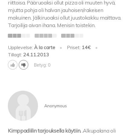
riittoisa. Pääruoaksi ollut pizza oli muuten hyvä,
mjutta pohja oli halvan jauhoisen/rakeisen
makuinen. Jälkiruoaksi ollut juustokakku maittava.
Tarjoilija aivan ihana. Menisin toistekin.
Upplevelse:
À la carte
•
Priset:
14€
•
Tillagt:
24.11.2013
Betyg: 0
Anonymous
Kimppadiilin tarjouksella käytiin.
.Alkupalana oli