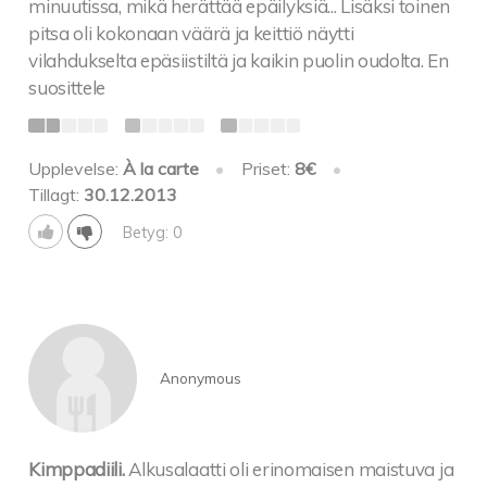
minuutissa, mikä herättää epäilyksiä... Lisäksi toinen
pitsa oli kokonaan väärä ja keittiö näytti
vilahdukselta epäsiistiltä ja kaikin puolin oudolta. En
suosittele
Upplevelse:
À la carte
•
Priset:
8€
•
Tillagt:
30.12.2013
Betyg: 0
Anonymous
Kimppadiili.
Alkusalaatti oli erinomaisen maistuva ja