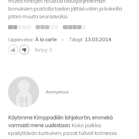
mutta hintojen noustua tilausjärjestelmän
bonuksien poistolla taidan jättää väliin ja kokeilla
jotain muuta seuraavaksi.
Upplevelse:
À la carte
•
Tillagt:
13.03.2014
Betyg: 0
Anonymous
Käytimme Kimppadiilin lahjakortin, emmekä
varmasti mene uudestaan.
Koko paikka
epäilyttävän tuntuinen, pizzat tulivat kolmessa