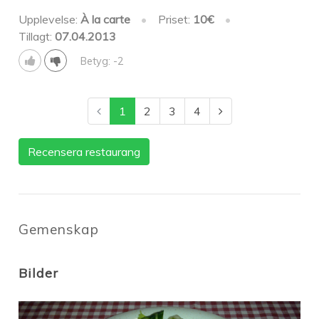
Upplevelse:
À la carte
•
Priset:
10€
•
Tillagt:
07.04.2013
Betyg: -2
1
2
3
4
Recensera restaurang
Gemenskap
Bilder