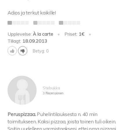
Adios ja terkut kaikille!
Upplevelse:
À la carte
•
Priset:
1€
•
Tillagt:
18.09.2013
Betyg: 0
Stebukka
3 Recensionen
Peruspizzaa.
Puhelintilauksesta n. 40 min
toimitukseen. Kaksi pizzaa, joista toinen tuli oikein.
Soitin uudelleen varmistaakseni, ettei oma pizzani