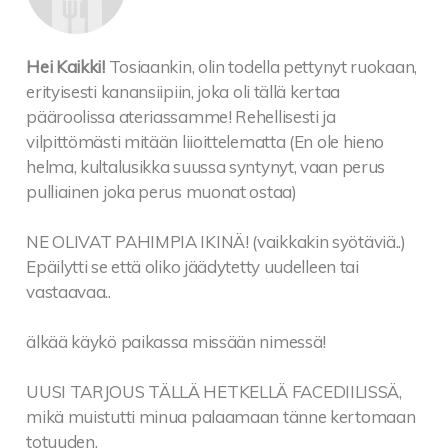
Hei Kaikki!
Tosiaankin, olin todella pettynyt ruokaan,
erityisesti kanansiipiin, joka oli tällä kertaa
pääroolissa ateriassamme! Rehellisesti ja
vilpittömästi mitään liioittelematta (En ole hieno
helma, kultalusikka suussa syntynyt, vaan perus
pulliainen joka perus muonat ostaa)
NE OLIVAT PAHIMPIA IKINÄ! (vaikkakin syötäviä..)
Epäilytti se että oliko jäädytetty uudelleen tai
vastaavaa..
älkää käykö paikassa missään nimessä!
UUSI TARJOUS TÄLLÄ HETKELLÄ FACEDIILISSÄ,
mikä muistutti minua palaamaan tänne kertomaan
totuuden,