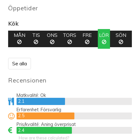
Öppetider
Kök
MÅN
TIS
ONS
TORS
FRE
LÖR
SÖN
Se alla
Recensionen
Matkvalité:
Ok
2.1
2.1
Erfarenhet:
Försvarlig
2.5
2.5
Pris/kvalité:
Aning överprisat
2.4
2.4
How are these calculated?