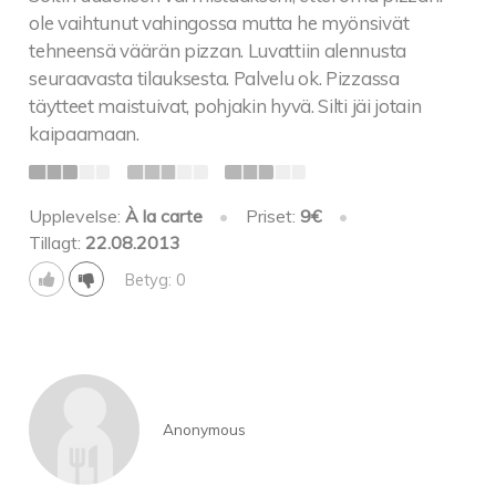
ole vaihtunut vahingossa mutta he myönsivät
tehneensä väärän pizzan. Luvattiin alennusta
seuraavasta tilauksesta. Palvelu ok. Pizzassa
täytteet maistuivat, pohjakin hyvä. Silti jäi jotain
kaipaamaan.
Upplevelse:
À la carte
•
Priset:
9€
•
Tillagt:
22.08.2013
Betyg: 0
Anonymous