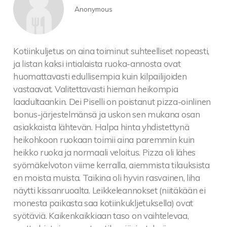
Anonymous
Kotiinkuljetus on aina toiminut suhteelliset nopeasti,
ja listan kaksi intialaista ruoka-annosta ovat
huomattavasti edullisempia kuin kilpailijoiden
vastaavat. Valitettavasti hieman heikompia
laadultaankin. Dei Piselli on poistanut pizza-oinlinen
bonus-järjestelmänsä ja uskon sen mukana osan
asiakkaista lähtevän. Halpa hinta yhdistettynä
heikohkoon ruokaan toimii aina paremmin kuin
heikko ruoka ja normaali veloitus. Pizza oli lähes
syömäkelvoton viime kerralla, aiemmista tilauksista
en moista muista. Taikina oli hyvin rasvainen, liha
näytti kissanruoalta. Leikkeleannokset (niitäkään ei
monesta paikasta saa kotiinkukljetuksella) ovat
syötäviä. Kaikenkaikkiaan taso on vaihtelevaa,