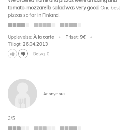
We ordered home and pizzas were amazing and
tomato-mozzarella salad was very good.
One best
pizzas so far in Finland.
Upplevelse:
À la carte
•
Priset:
9€
•
Tillagt:
26.04.2013
Betyg: 0
Anonymous
3/5