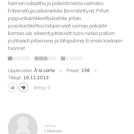
hieman salaattia ja pakastimesta valmiiksi
friteerattuja sekamelska lämmitettynä. Pihvit
pippurikastikkeella,kastike jotain
pussikastiketta,röstiperunat samaa pakaste
kamaa..siis oikeesti,pitäisivät tuon ruoka paikan
puhtaasti pitseriana ja lähipubina: Ei enää koskaan
tuonne!
Upplevelse:
À la carte
•
Priset:
15€
•
Tillagt:
16.11.2013
Betyg: 0
rantsu
1 Recension