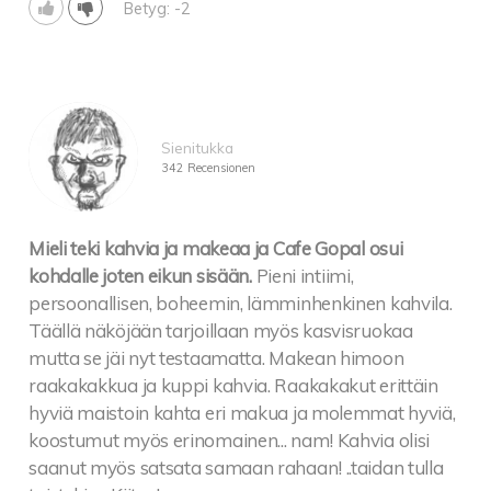
Betyg: -2
Sienitukka
342 Recensionen
Mieli teki kahvia ja makeaa ja Cafe Gopal osui
kohdalle joten eikun sisään.
Pieni intiimi,
persoonallisen, boheemin, lämminhenkinen kahvila.
Täällä näköjään tarjoillaan myös kasvisruokaa
mutta se jäi nyt testaamatta. Makean himoon
raakakakkua ja kuppi kahvia. Raakakakut erittäin
hyviä maistoin kahta eri makua ja molemmat hyviä,
koostumut myös erinomainen... nam! Kahvia olisi
saanut myös satsata samaan rahaan! ..taidan tulla