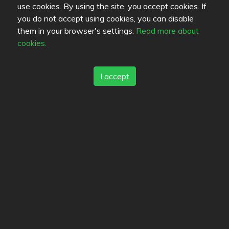
use cookies. By using the site, you accept cookies. If
you do not accept using cookies, you can disable
them in your browser's settings.
Read more about
cookies.
akivivalli
bambiwaltz
toybox74
I accept
gurmanske
haggis
Läge
Kuninkaankatu 15
,
33100
Tampere
-
Route
0452788562
http://www.gopal.fi/cafe.html