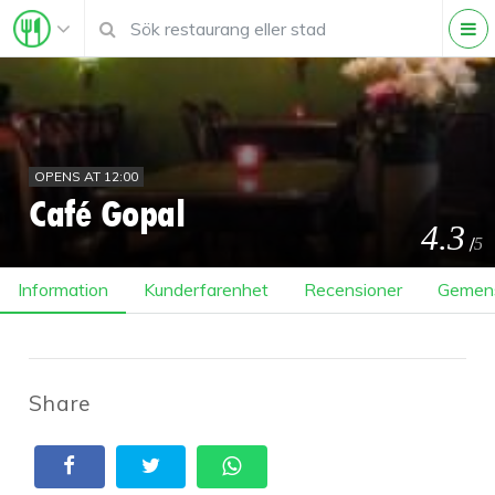
OPENS AT 12:00
Café Gopal
4.3
/
5
Information
Kunderfarenhet
Recensioner
Gemen
Share