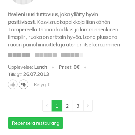
Itselleni uusi tuttavuus, joka yllätty hyvin
positiivisesti.
Kasvisruokapaikkoja liian cähän
Tampereella. Ihanan kodikas ja lämminhenkinen
ilmapiiri, ruoka on erittäin hyvää. Isona plussana
ruoan painohinnoittelu ja aterian itse kerääminen.
Upplevelse:
Lunch
•
Priset:
8€
•
Tillagt:
26.07.2013
Betyg: 0
1
2
3
Recensera restaurang