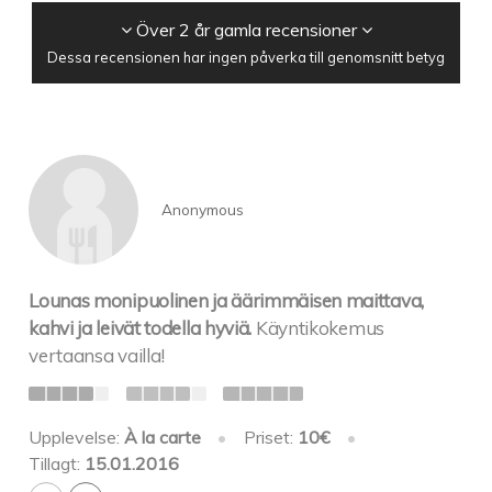
Över 2 år gamla recensioner
Dessa recensionen har ingen påverka till genomsnitt betyg
Anonymous
Lounas monipuolinen ja äärimmäisen maittava,
kahvi ja leivät todella hyviä.
Käyntikokemus
vertaansa vailla!
Upplevelse:
À la carte
•
Priset:
10€
•
Tillagt:
15.01.2016