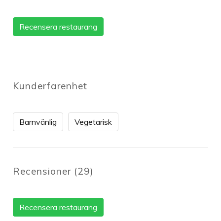
Recensera restaurang
Kunderfarenhet
Barnvänlig
Vegetarisk
Recensioner
(
29
)
Recensera restaurang