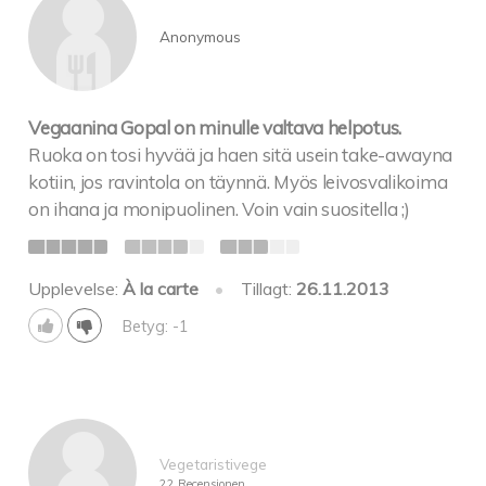
Anonymous
Vegaanina Gopal on minulle valtava helpotus.
Ruoka on tosi hyvää ja haen sitä usein take-awayna
kotiin, jos ravintola on täynnä. Myös leivosvalikoima
on ihana ja monipuolinen. Voin vain suositella ;)
Upplevelse:
À la carte
•
Tillagt:
26.11.2013
Betyg: -1
Vegetaristivege
22 Recensionen