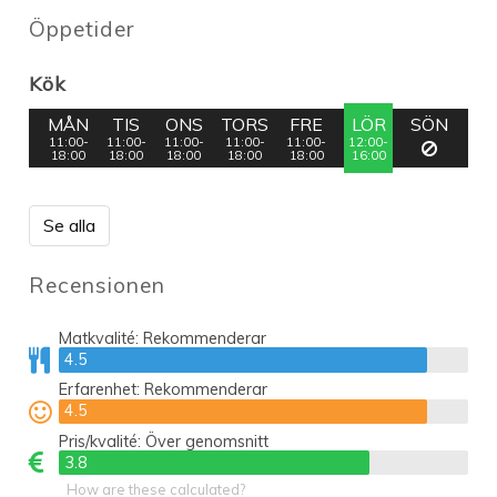
Öppetider
Kök
MÅN
TIS
ONS
TORS
FRE
LÖR
SÖN
11:00-
11:00-
11:00-
11:00-
11:00-
12:00-
18:00
18:00
18:00
18:00
18:00
16:00
Se alla
Recensionen
Matkvalité:
Rekommenderar
4.5
4.5
Erfarenhet:
Rekommenderar
4.5
4.5
Pris/kvalité:
Över genomsnitt
3.8
3.8
How are these calculated?