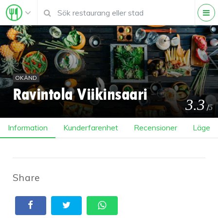
OKÄND
Ravintola Viikinsaari
3.3
/
5
Information
Kunderfarenhet
Recensioner
Läge
Share