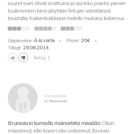
suuret ovet olivat avattuina ja aurinko paistoi pienen
tuulenvireen kera pöytään lintujen säestäessä
taustalla. Kaikenkaikkiaan todella mukava kokemus.
Upplevelse:
À la carte
•
Priset:
20€
•
Tillagt:
29.06.2014
Betyg: 1
Savusuolaa
41 Recensionen
Brunssia ei kunnolla mainosteta missään.
Olisin
missannut, ellei kaveri olisi vinkannut. Brunssi