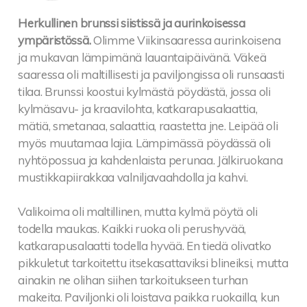
Herkullinen brunssi siistissä ja aurinkoisessa
ympäristössä.
Olimme Viikinsaaressa aurinkoisena
ja mukavan lämpimänä lauantaipäivänä. Väkeä
saaressa oli maltillisesti ja paviljongissa oli runsaasti
tilaa. Brunssi koostui kylmästä pöydästä, jossa oli
kylmäsavu- ja kraavilohta, katkarapusalaattia,
mätiä, smetanaa, salaattia, raastetta jne. Leipää oli
myös muutamaa lajia. Lämpimässä pöydässä oli
nyhtöpossua ja kahdenlaista perunaa. Jälkiruokana
mustikkapiirakkaa valniljavaahdolla ja kahvi.
Valikoima oli maltillinen, mutta kylmä pöytä oli
todella maukas. Kaikki ruoka oli perushyvää,
katkarapusalaatti todella hyvää. En tiedä olivatko
pikkuletut tarkoitettu itsekasattaviksi blineiksi, mutta
ainakin ne olihan siihen tarkoitukseen turhan
makeita. Paviljonki oli loistava paikka ruokailla, kun