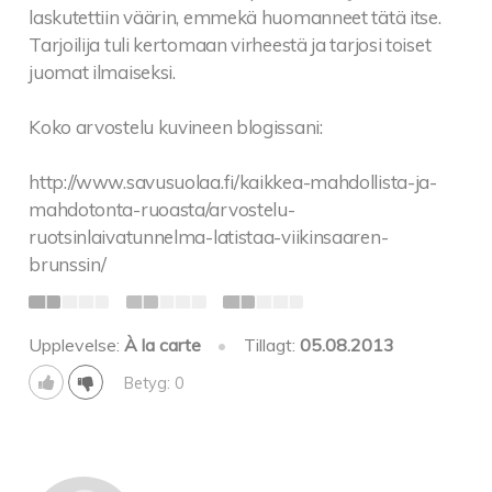
laskutettiin väärin, emmekä huomanneet tätä itse.
Tarjoilija tuli kertomaan virheestä ja tarjosi toiset
juomat ilmaiseksi.
Koko arvostelu kuvineen blogissani:
http://www.savusuolaa.fi/kaikkea-mahdollista-ja-
mahdotonta-ruoasta/arvostelu-
ruotsinlaivatunnelma-latistaa-viikinsaaren-
brunssin/
Upplevelse:
À la carte
•
Tillagt:
05.08.2013
Betyg: 0