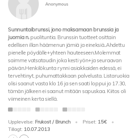
Anonymous
Sunnuntaibrunssi, jono maksamaan brunssia ja
juomia n.
puolituntia. Brunssin tuotteet osittain
edellisen illan häämenun jämiä ja eineksiä..Ahdettu
pienelle pöydälle+yhteen hauteeseen.Molemmat
saimme vatsataudin joka kesti yön+ja seuraavan
päivän.Henkilökunta rynni asiakkaiden edessä, ei
tervehtinyt, puhumattakkaan palvelusta. Listaruokia
olisi saanut vasta klo 16 ja sen saati loppui jo 17.30,
tämän jälkeen ei saanut mitään sapuskaa. Kiitos oli
viimeinen kerta siellä.
Upplevelse:
Frukost / Brunch
•
Priset:
15€
•
Tillagt:
10.07.2013