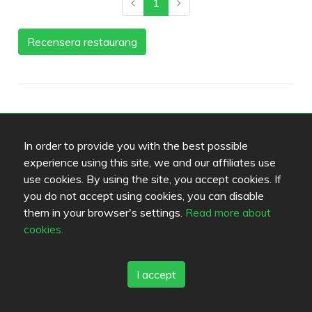
1
Recensera restaurang
Gemenskap
In order to provide you with the best possible
Fans (0)
experience using this site, we and our affiliates use
use cookies. By using the site, you accept cookies. If
you do not accept using cookies, you can disable
Dessa användare har markerat restaurangen som
them in your browser's settings.
Read more about
favorit
cookies.
De som är intresserade (0)
I accept