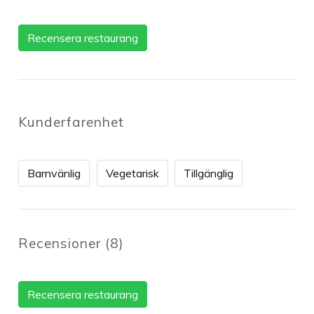
Recensera restaurang
Kunderfarenhet
Barnvänlig
Vegetarisk
Tillgänglig
Recensioner
(
8
)
Recensera restaurang