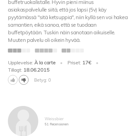
buffetruokalistalle. Hyvin pieni miinus
asiakaspalvelulle siitä, että jos lapsi (5v) käy
pyytämässä "sitä ketsuppia", niin kyllä sen voi hakea
samantien, eikä sanoa, että se tuodaan
buffetpöytään. Tuskin näin sanotaan aikuiselle.
Muuten palvelu oli oikein hyvää.
Upplevelse:
À la carte
•
Priset:
17€
•
Tillagt:
18.06.2015
Betyg: 0
Weissbier
51 Recensionen