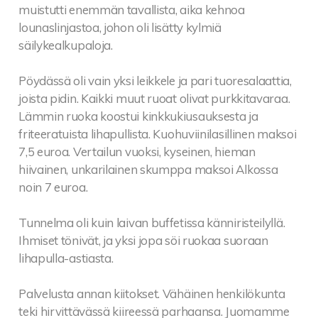
muistutti enemmän tavallista, aika kehnoa
lounaslinjastoa, johon oli lisätty kylmiä
säilykealkupaloja.
Pöydässä oli vain yksi leikkele ja pari tuoresalaattia,
joista pidin. Kaikki muut ruoat olivat purkkitavaraa.
Lämmin ruoka koostui kinkkukiusauksesta ja
friteeratuista lihapullista. Kuohuviinilasillinen maksoi
7,5 euroa. Vertailun vuoksi, kyseinen, hieman
hiivainen, unkarilainen skumppa maksoi Alkossa
noin 7 euroa.
Tunnelma oli kuin laivan buffetissa känniristeilyllä.
Ihmiset tönivät, ja yksi jopa söi ruokaa suoraan
lihapulla-astiasta.
Palvelusta annan kiitokset. Vähäinen henkilökunta
teki hirvittävässä kiireessä parhaansa. Juomamme