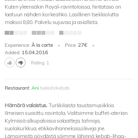
Kuten yleensäkin Royal-ravintoloissa, hintataso on
laatuun nähden korkeahko. Lasillinen tsekkiolutta
maksoi 8,80. Palvelu sujuvaa ja asiallista.
Experience:
À la carte
•
Price:
27€
•
Added:
15.04.2016
Rating: 1
Restaurant:
Ani
turkish/kebab
Hämärä valaistus.
Turkkilaista taustamusiikkia.
Ilmeisen suosittu ravintola. Valitsimme buffet-aterian.
Kylmissä alkupaloissa salaatteja, tahnoja,
suolakurkkua, etikkavihanneksia,oliiveja jne.
Lämpimistä pöydästä söimme lähinnä kebab-lihaa.-