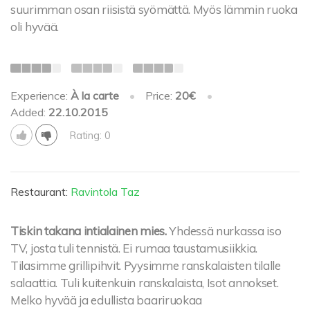
suurimman osan riisistä syömättä. Myös lämmin ruoka
oli hyvää.
Experience:
À la carte
•
Price:
20€
•
Added:
22.10.2015
Rating: 0
Restaurant:
Ravintola Taz
Tiskin takana intialainen mies.
Yhdessä nurkassa iso
TV, josta tuli tennistä. Ei rumaa taustamusiikkia.
Tilasimme grillipihvit. Pyysimme ranskalaisten tilalle
salaattia. Tuli kuitenkuin ranskalaista, Isot annokset.
Melko hyvää ja edullista baariruokaa