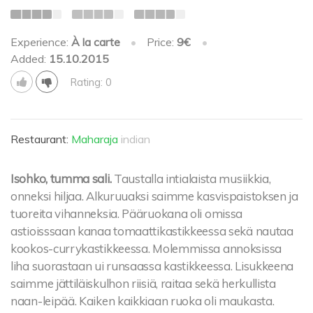
Experience:
À la carte
•
Price:
9€
•
Added:
15.10.2015
Rating: 0
Restaurant:
Maharaja
indian
Isohko, tumma sali.
Taustalla intialaista musiikkia,
onneksi hiljaa. Alkuruuaksi saimme kasvispaistoksen ja
tuoreita vihanneksia. Pääruokana oli omissa
astioisssaan kanaa tomaattikastikkeessa sekä nautaa
kookos-currykastikkeessa. Molemmissa annoksissa
liha suorastaan ui runsaassa kastikkeessa. Lisukkeena
saimme jättiläiskulhon riisiä, raitaa sekä herkullista
naan-leipää. Kaiken kaikkiaan ruoka oli maukasta.