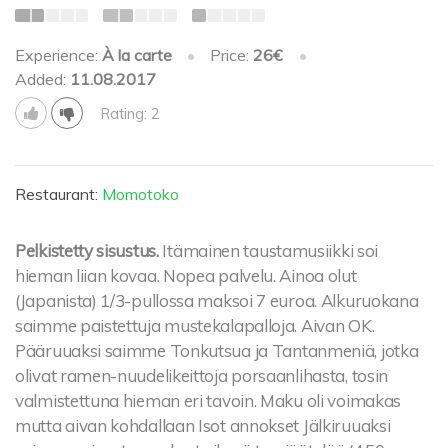
Experience:
À la carte
•
Price:
26€
•
Added:
11.08.2017
Rating: 2
Restaurant:
Momotoko
Pelkistetty sisustus.
Itämainen taustamusiikki soi
hieman liian kovaa. Nopea palvelu. Ainoa olut
(Japanista) 1/3-pullossa maksoi 7 euroa. Alkuruokana
saimme paistettuja mustekalapalloja. Aivan OK.
Pääruuaksi saimme Tonkutsua ja Tantanmeniä, jotka
olivat ramen-nuudelikeittoja porsaanlihasta, tosin
valmistettuna hieman eri tavoin. Maku oli voimakas
mutta aivan kohdallaan Isot annokset Jälkiruuaksi