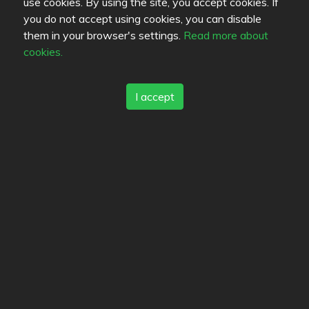
use cookies. By using the site, you accept cookies. If
you do not accept using cookies, you can disable
them in your browser's settings.
Read more about
Followers (1)
cookies.
I accept
kare
Lists
Bookmarks
Favorites