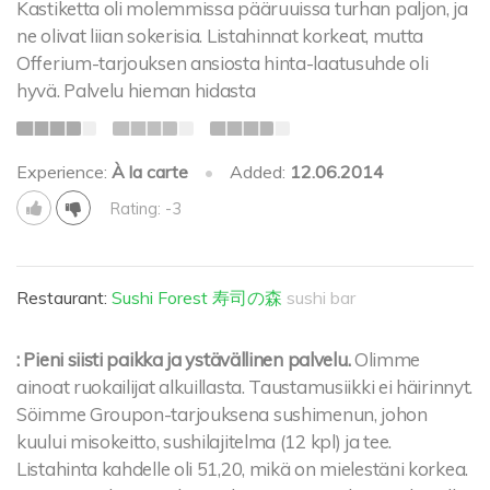
Kastiketta oli molemmissa pääruuissa turhan paljon, ja
ne olivat liian sokerisia. Listahinnat korkeat, mutta
Offerium-tarjouksen ansiosta hinta-laatusuhde oli
hyvä. Palvelu hieman hidasta
Experience:
À la carte
•
Added:
12.06.2014
Rating: -3
Restaurant:
Sushi Forest 寿司の森
sushi bar
: Pieni siisti paikka ja ystävällinen palvelu.
Olimme
ainoat ruokailijat alkuillasta. Taustamusiikki ei häirinnyt.
Söimme Groupon-tarjouksena sushimenun, johon
kuului misokeitto, sushilajitelma (12 kpl) ja tee.
Listahinta kahdelle oli 51,20, mikä on mielestäni korkea.