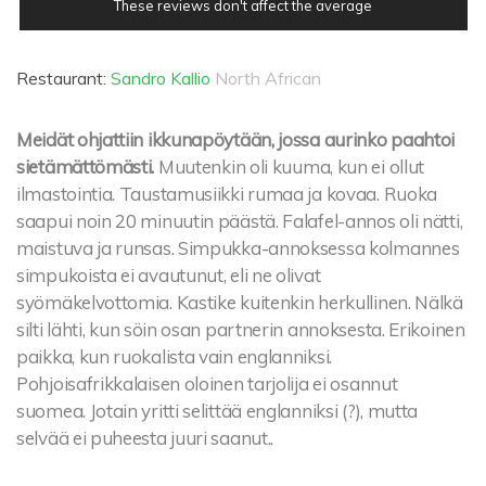
These reviews don't affect the average
Restaurant:
Sandro Kallio
North African
Meidät ohjattiin ikkunapöytään, jossa aurinko paahtoi
sietämättömästi.
Muutenkin oli kuuma, kun ei ollut
ilmastointia. Taustamusiikki rumaa ja kovaa. Ruoka
saapui noin 20 minuutin päästä. Falafel-annos oli nätti,
maistuva ja runsas. Simpukka-annoksessa kolmannes
simpukoista ei avautunut, eli ne olivat
syömäkelvottomia. Kastike kuitenkin herkullinen. Nälkä
silti lähti, kun söin osan partnerin annoksesta. Erikoinen
paikka, kun ruokalista vain englanniksi.
Pohjoisafrikkalaisen oloinen tarjolija ei osannut
suomea. Jotain yritti selittää englanniksi (?), mutta
selvää ei puheesta juuri saanut..