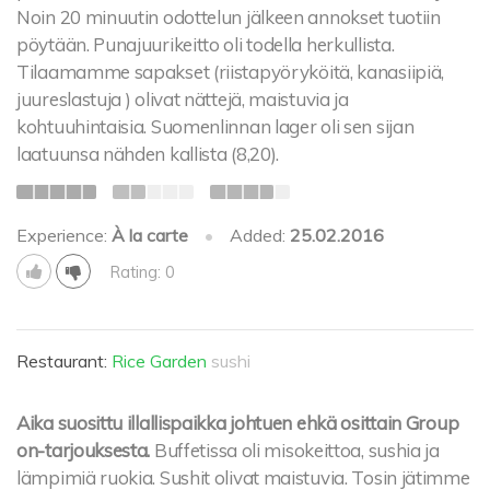
Noin 20 minuutin odottelun jälkeen annokset tuotiin
pöytään. Punajuurikeitto oli todella herkullista.
Tilaamamme sapakset (riistapyöryköitä, kanasiipiä,
juureslastuja ) olivat nättejä, maistuvia ja
kohtuuhintaisia. Suomenlinnan lager oli sen sijan
laatuunsa nähden kallista (8,20).
Experience:
À la carte
•
Added:
25.02.2016
Rating: 0
Restaurant:
Rice Garden
sushi
Aika suosittu illallispaikka johtuen ehkä osittain Group
on-tarjouksesta.
Buffetissa oli misokeittoa, sushia ja
lämpimiä ruokia. Sushit olivat maistuvia. Tosin jätimme