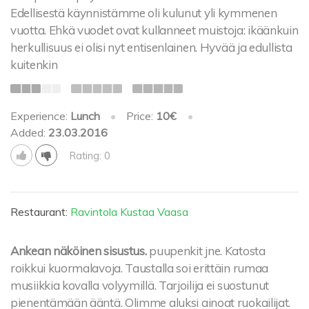
Edellisestä käynnistämme oli kulunut yli kymmenen
vuotta. Ehkä vuodet ovat kullanneet muistoja: ikäänkuin
herkullisuus ei olisi nyt entisenlainen. Hyvää ja edullista
kuitenkin
Experience:
Lunch
•
Price:
10€
•
Added:
23.03.2016
Rating: 0
Restaurant:
Ravintola Kustaa Vaasa
Ankean näköinen sisustus.
puupenkit jne. Katosta
roikkui kuormalavoja. Taustalla soi erittäin rumaa
musiikkia kovalla volyymillä. Tarjoilija ei suostunut
pienentämään ääntä. Olimme aluksi ainoat ruokailijat.