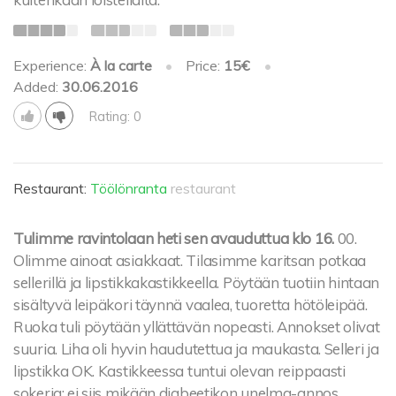
Experience:
À la carte
•
Price:
15€
•
Added:
30.06.2016
Rating: 0
Restaurant:
Töölönranta
restaurant
Tulimme ravintolaan heti sen avauduttua klo 16.
00.
Olimme ainoat asiakkaat. Tilasimme karitsan potkaa
sellerillä ja lipstikkakastikkeella. Pöytään tuotiin hintaan
sisältyvä leipäkori täynnä vaalea, tuoretta hötöleipää.
Ruoka tuli pöytään yllättävän nopeasti. Annokset olivat
suuria. Liha oli hyvin haudutettua ja maukasta. Selleri ja
lipstikka OK. Kastikkeessa tuntui olevan reippaasti
sokeria: ei siis mikään diabeetikon unelma-annos.