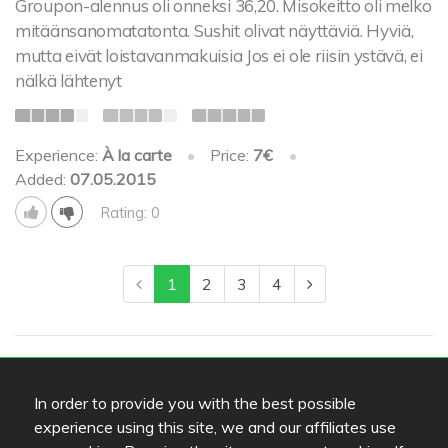
Groupon-alennus oli onneksi 36,20. Misokeitto oli melko
mitäänsanomatatonta. Sushit olivat näyttäviä. Hyviä,
mutta eivät loistavanmakuisia Jos ei ole riisin ystävä, ei
nälkä lähtenyt
Experience:
À la carte
•
Price:
7€
•
Added:
07.05.2015
Rating: 0
1
2
3
4
Images
In order to provide you with the best possible
experience using this site, we and our affiliates use
Followers