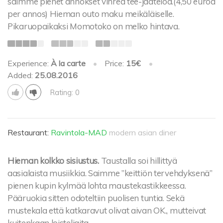
saimme pienet annokset vihreä tee-jäätelöä.(4,50 euroa
per annos) Hieman outo maku meikäläiselle.
Pikaruopaikaksi Momotoko on melko hintava.
Experience:
À la carte
•
Price:
15€
•
Added:
25.08.2016
Rating: 0
Restaurant:
Ravintola-MAD
modern asian diner
Hieman kolkko sisiustus.
Taustalla soi hillittyä
aasialaista musiikkia. Saimme ”keittiön tervehdyksenä”
pienen kupin kylmää lohta maustekastikkeessa.
Pääruokia sitten odoteltiin puolisen tuntia. Sekä
mustekala että katkaravut olivat aivan OK., mutteivat
kuitenkaan loisteliaita.