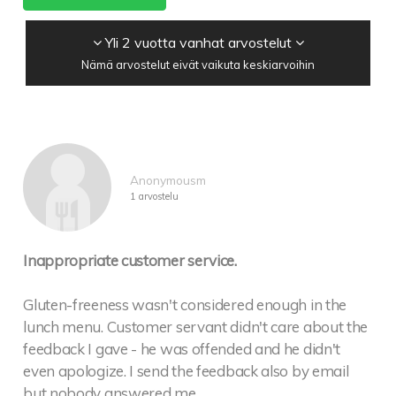
Yli 2 vuotta vanhat arvostelut
Nämä arvostelut eivät vaikuta keskiarvoihin
Anonymousm
1 arvostelu
Inappropriate customer service.
Gluten-freeness wasn't considered enough in the
lunch menu. Customer servant didn't care about the
feedback I gave - he was offended and he didn't
even apologize. I send the feedback also by email
but nobody answered me.