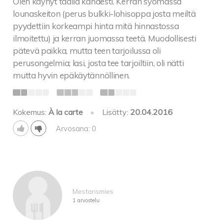
Olen käynyt täällä kahdesti. Kerran syömässä
lounaskeiton (perus bulkki-lohisoppa josta meiltä
pyydettiin korkeampi hinta mitä hinnastossa
ilmoitettu) ja kerran juomassa teetä. Muodollisesti
pätevä paikka, mutta teen tarjoilussa oli
perusongelmia; lasi, josta tee tarjoiltiin, oli nätti
mutta hyvin epäkäytännöllinen.
Kokemus:
À la carte
•
Lisätty:
20.04.2016
Arvosana: 0
Mestarismies
1 arvostelu