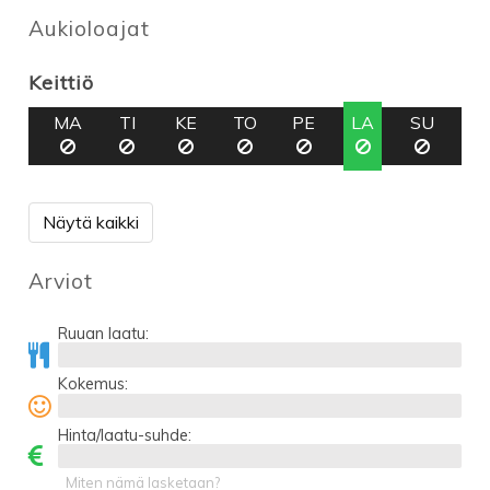
Aukioloajat
Keittiö
MA
TI
KE
TO
PE
LA
SU
Näytä kaikki
Arviot
Ruuan laatu:
Kokemus:
Hinta/laatu-suhde:
Miten nämä lasketaan?