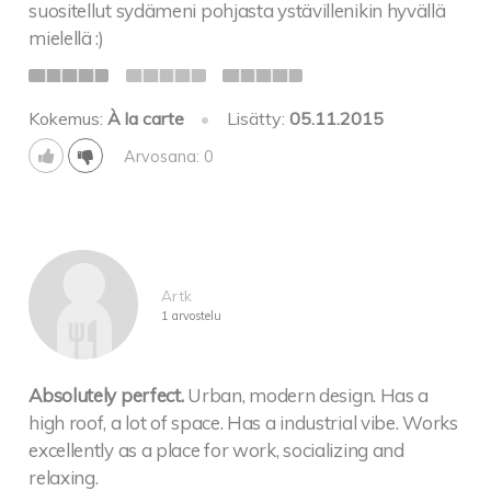
suositellut sydämeni pohjasta ystävillenikin hyvällä
mielellä :)
Kokemus:
À la carte
•
Lisätty:
05.11.2015
Arvosana: 0
Artk
1 arvostelu
Absolutely perfect.
Urban, modern design. Has a
high roof, a lot of space. Has a industrial vibe. Works
excellently as a place for work, socializing and
relaxing.