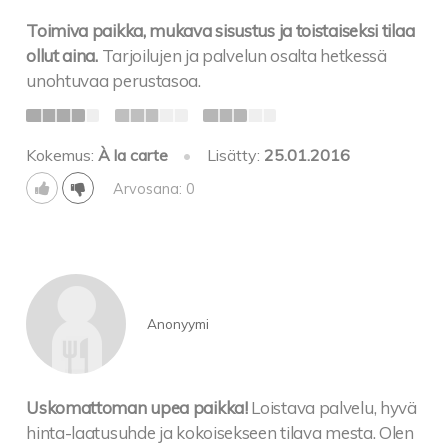
Toimiva paikka, mukava sisustus ja toistaiseksi tilaa
ollut aina.
Tarjoilujen ja palvelun osalta hetkessä
unohtuvaa perustasoa.
Kokemus:
À la carte
•
Lisätty:
25.01.2016
Arvosana: 0
Anonyymi
Uskomattoman upea paikka!
Loistava palvelu, hyvä
hinta-laatusuhde ja kokoisekseen tilava mesta. Olen