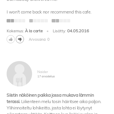
I won't come back nor recommend this cafe.
Kokemus:
À la carte
•
Lisätty:
04.05.2016
Arvosana: 0
Naider
17 arvostelua
Siistin näköinen paikka jossa mukava lämmin
terassi.
Liikenteen melu tosin häiritsee aika paljon.
Ylihinnoiteltu lohikeitto, josta lohta ei löytynyt