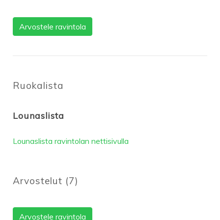
Arvostele ravintola
Ruokalista
Lounaslista
Lounaslista ravintolan nettisivulla
Arvostelut
(
7
)
Arvostele ravintola