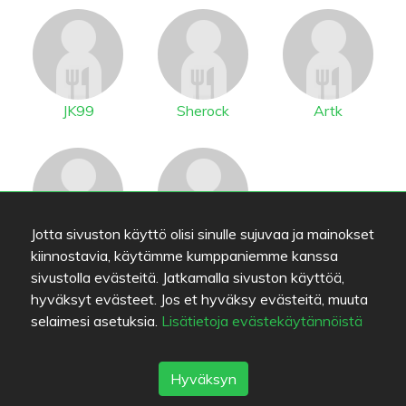
JK99
Sherock
Artk
Jotta sivuston käyttö olisi sinulle sujuvaa ja mainokset
azarashi1
LuiZZ
kiinnostavia, käytämme kumppaniemme kanssa
sivustolla evästeitä. Jatkamalla sivuston käyttöä,
hyväksyt evästeet. Jos et hyväksy evästeitä, muuta
selaimesi asetuksia.
Lisätietoja evästekäytännöistä
Sijainti
Hyväksyn
MIKONKATU 13
,
00100
Helsinki
-
Reitti