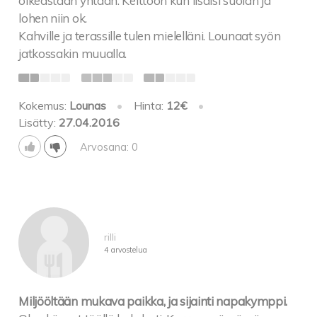
oikeastaan yhtään. Keittoon kun lisäisi suolan ja
lohen niin ok.
Kahville ja terassille tulen mielelläni. Lounaat syön
jatkossakin muualla.
Kokemus:
Lounas
•
Hinta:
12€
•
Lisätty:
27.04.2016
Arvosana: 0
rilli
4 arvostelua
Miljööltään mukava paikka, ja sijainti napakymppi.