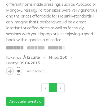
different homemade dressings such as Avocado or
Mango-Dressing. Portion sizes were very generous
and the prices affordable for Helsinki-standards. I
can imagine that Roasberg would be a great
location for coffee-dates aswell as for study-
sessions with your laptop or just enjoying a good
book with a good cup of coffee.
Kokemus:
À la carte
•
Hinta:
15€
•
Lisätty:
09.04.2015
Arvosana: 1
1
Arvostele ravintola