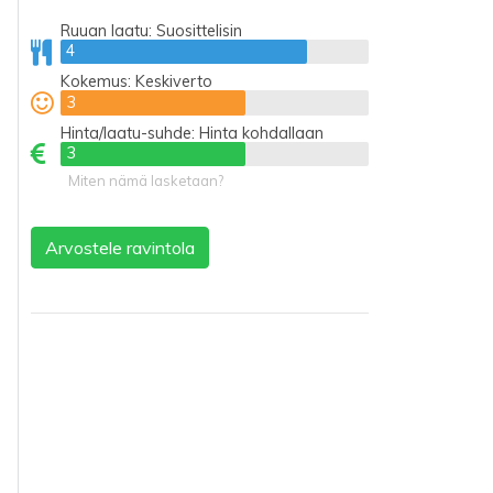
Ruuan laatu:
Suosittelisin
4
4
Kokemus:
Keskiverto
3
3
Hinta/laatu-suhde:
Hinta kohdallaan
3
3
Miten nämä lasketaan?
Arvostele ravintola