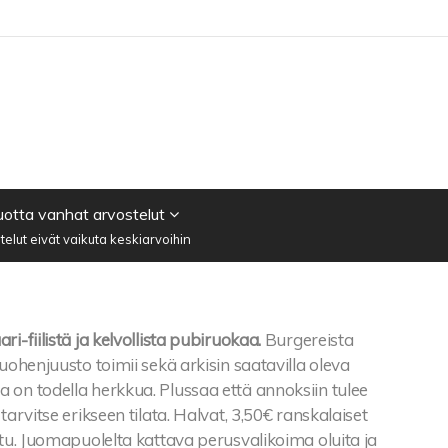
vuotta vanhat arvostelut
elut eivät vaikuta keskiarvoihin
i-fiilistä ja kelvollista pubiruokaa.
Burgereista
vuohenjuusto toimii sekä arkisin saatavilla oleva
 on todella herkkua. Plussaa että annoksiin tulee
tarvitse erikseen tilata. Halvat, 3,50€ ranskalaiset
ttu. Juomapuolelta kattava perusvalikoima oluita ja