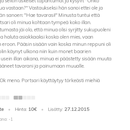
ja selitin äskeiset tapahtumat ja kysyin: "Onko
nua vastaan?" Vastaukseksi hän sanoi ettei ole ja
än sanoen: "Hae tavarasi!" Minusta tuntui että
rtsari oli minua kohtaan tympeä koko illan.
umasta jäi olo, että minua olisi syrjitty sukupuoleni
a haluta asiakkaaksi koska olen mies, vaan
 eroon. Pääsin sisään vain koska minun reppuni oli
n olin käynyt ulkona niin kuin monet baarien
usein illan aikana, minua ei päästetty sisään muuta
äneet tavarani ja painumaan muualle.
a. Ok meno. Portsari käyttäytyy törkeästi miehiä
te
•
Hinta:
10€
•
Lisätty:
27.12.2015
ana: -1