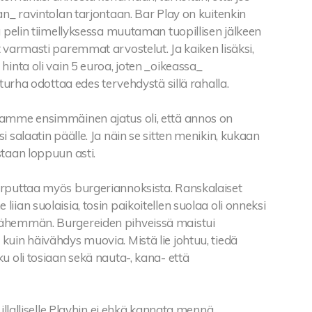
an_ ravintolan tarjontaan. Bar Play on kuitenkin
a pelin tiimellyksessa muutaman tuopillisen jälkeen
 varmasti paremmat arvostelut. Ja kaiken lisäksi,
hinta oli vain 5 euroa, joten _oikeassa_
 turha odottaa edes tervehdystä sillä rahalla.
amme ensimmäinen ajatus oli, että annos on
i salaatin päälle. Ja näin se sitten menikin, kukaan
staan loppuun asti.
rputtaa myös burgeriannoksista. Ranskalaiset
iian suolaisia, tosin paikoitellen suolaa oli onneksi
ähemmän. Burgereiden pihveissä maistui
uin häivähdys muovia. Mistä lie johtuu, tiedä
u oli tosiaan sekä nauta-, kana- että
 illalliselle Playhin ei ehkä kannata mennä,