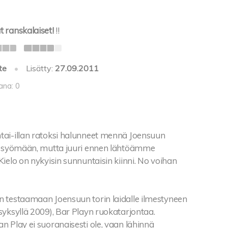
 ranskalaiset!
!!
te
•
Lisätty:
27.09.2011
ana: 0
ai-illan ratoksi halunneet mennä Joensuun
n syömään, mutta juuri ennen lähtöämme
ielo on nykyisin sunnuntaisin kiinni. No voihan
 testaamaan Joensuun torin laidalle ilmestyneen
syksyllä 2009), Bar Playn ruokatarjontaa.
 Play ei suoranaisesti ole, vaan lähinnä