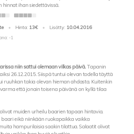
n hinnat ihan siedettävissä.
te
•
Hinta:
13€
•
Lisätty:
10.04.2016
ana: -1
issa niin sattui olemaan vilkas päivä.
Tapanin
aiksi 26.12.2015. Siispä tuntui olevan todella täyttä
ui ruuhkan takia olevan hieman ahdasta. Kuitenkin
arma että jonain toisena päivänä on kyllä tilaa
olivat muiden urheilu baarien tapaan hintavia.
s baari eikä niinkään ruokapaikka vaikka
muita hampurilaisia saakin tilattua. Salaatit olivat
eltuja vaikka ihan hyviä olivatkin.