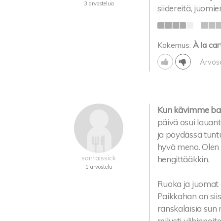
3 arvostelua
siidereitä, juomie
Kokemus:
À la car
Arvos
Kun kävimme baar
päivä osui lauant
ja pöydässä tunt
hyvä meno. Olen v
santaissick
hengittääkkin.
1 arvostelu
Ruoka ja juomat 
Paikkahan on sii
ranskalaisia sun 
reilusti ylihinnoit