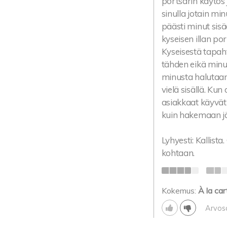
portsarin käytös 
sinulla jotain mi
päästi minut sisä
kyseisen illan po
Kyseisestä tapaht
tähden eikä minu
minusta halutaan
vielä sisällä. Ku
asiakkaat käyvät 
kuin hakemaan jä
Lyhyesti: Kallist
kohtaan.
Kokemus:
À la car
Arvos