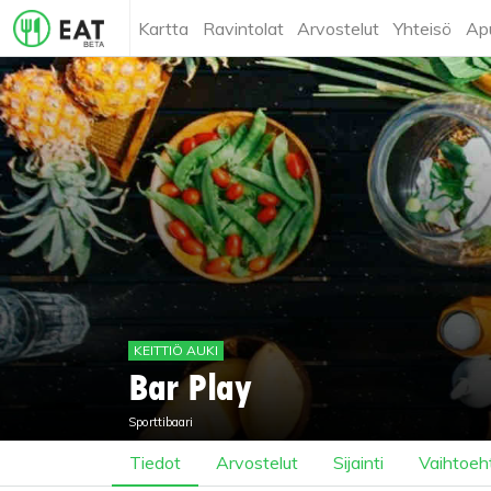
Kartta
Ravintolat
Arvostelut
Yhteisö
Ap
KEITTIÖ AUKI
Bar Play
Sporttibaari
Tiedot
Arvostelut
Sijainti
Vaihtoeht