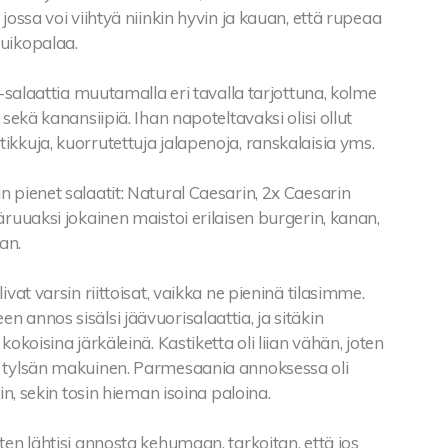
 jossa voi viihtyä niinkin hyvin ja kauan, että rupeaa
uikopalaa.
ar-salaattia muutamalla eri tavalla tarjottuna, kolme
 sekä kanansiipiä. Ihan napoteltavaksi olisi ollut
kkuja, kuorrutettuja jalapenoja, ranskalaisia yms.
 pienet salaatit: Natural Caesarin, 2x Caesarin
äruuaksi jokainen maistoi erilaisen burgerin, kanan,
an.
ivat varsin riittoisat, vaikka ne pieninä tilasimme.
 annos sisälsi jäävuorisalaattia, ja sitäkin
kokoisina järkäleinä. Kastiketta oli liian vähän, joten
 tylsän makuinen. Parmesaania annoksessa oli
iin, sekin tosin hieman isoina paloina.
ten lähtisi annosta kehumaan, tarkoitan, että jos