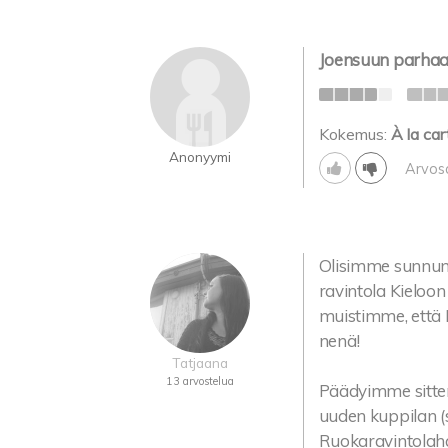
Joensuun parhaat
Kokemus:
À la car
Anonyymi
Arvos
Olisimme sunnunt
ravintola Kieloo
muistimme, että K
nenä!
Tatjaana
13 arvostelua
Päädyimme sitten
uuden kuppilan (
Ruokaravintolahan