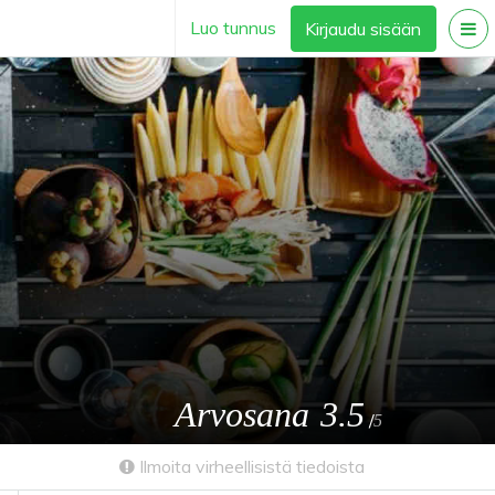
Luo tunnus
Kirjaudu sisään
Arvosana
3.5
/
5
Ilmoita virheellisistä tiedoista