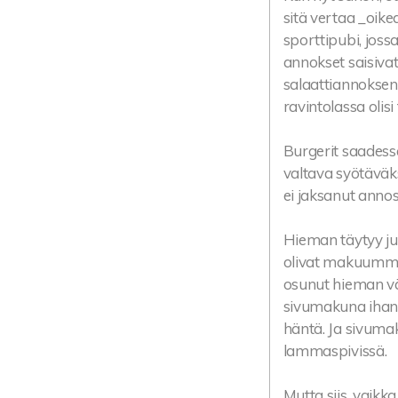
sitä vertaa _oike
sporttipubi, joss
annokset saisivat
salaattiannoksen 
ravintolassa olisi
Burgerit saadess
valtava syötäväks
ei jaksanut anno
Hieman täytyy ju
olivat makuumme l
osunut hieman v
sivumakuna ihan k
häntä. Ja sivumak
lammaspivissä.
Mutta siis, vaikka