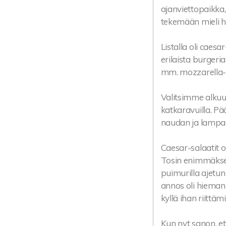
ajanviettopaikka,
tekemään mieli h
Listalla oli caes
erilaista burgeria
mm. mozzarella-ti
Valitsimme alkuun
katkaravuilla. Pä
naudan ja lampa
Caesar-salaatit ol
Tosin enimmäkseen
puimurilla ajetun 
annos oli hieman
kyllä ihan riittäm
Kun nyt sanon, et