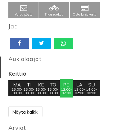
Varaa pöytä
Tilaa ruokaa
Osta lahjakortti
Jaa
Aukioloajat
Keittiö
MA
TI
KE
TO
PE
LA
SU
15:00-
15:00-
15:00-
15:00-
12:00-
12:00-
14:00-
00:00
00:00
00:00
00:00
02:00
02:00
00:00
Näytä kaikki
Arviot