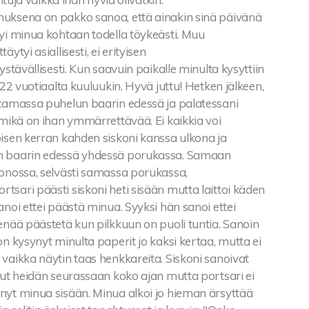
uksena on pakko sanoa, että ainakin sinä päivänä
yi minua kohtaan todella töykeästi. Muu
äytyi asiallisesti, ei erityisen
ystävällisesti. Kun saavuin paikalle minulta kysyttiin
n 22 vuotiaalta kuuluukin. Hyvä juttu! Hetken jälkeen,
ttamassa puhelun baarin edessä ja palatessani
 mikä on ihan ymmärrettävää. Ei kaikkia voi
oisen kerran kahden siskoni kanssa ulkona ja
n baarin edessä yhdessä porukassa. Samaan
jonossa, selvästi samassa porukassa,
sari päästi siskoni heti sisään mutta laittoi käden
anoi ettei päästä minua. Syyksi hän sanoi ettei
enää päästetä kun pilkkuun on puoli tuntia. Sanoin
on kysynyt minulta paperit jo kaksi kertaa, mutta ei
vaikka näytin taas henkkareita. Siskoni sanoivat
lut heidän seurassaan koko ajan mutta portsari ei
nyt minua sisään. Minua alkoi jo hieman ärsyttää