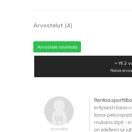
Arvostelut
(
4
)
Arvostele ravintola
Yli 2 
Nämä arvost
Rentoa sporttibaar
erityisesti kana-
kana-pekonipasta
mukana dipit - ei 
yksmaikki
on edelleen se ju