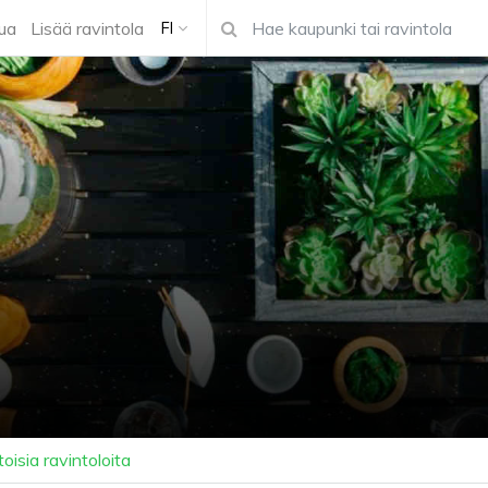
ua
Lisää ravintola
FI
oisia ravintoloita