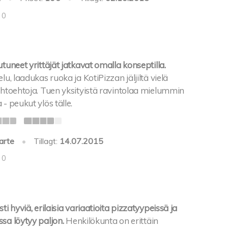
 0
utuneet yrittäjät jatkavat omalla konseptilla.
lu, laadukas ruoka ja KotiPizzan jäljiltä vielä
ihtoehtoja. Tuen yksityistä ravintolaa mielummin
- peukut ylös tälle.
arte
•
Tillagt:
14.07.2015
 0
ti hyviä, erilaisia variaatioita pizzatyypeissä ja
sa löytyy paljon.
Henkilökunta on erittäin