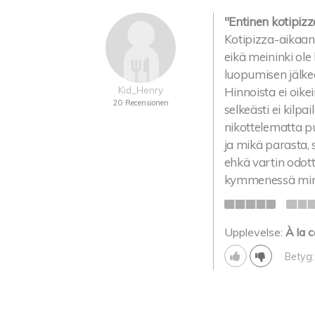
"Entinen kotipizz
Kotipizza-aikaan 
eikä meininki ol
luopumisen jälkee
Kid_Henry
Hinnoista ei oike
20 Recensionen
selkeästi ei kilpa
nikottelematta p
ja mikä parasta,
ehkä vartin odot
kymmenessä min
Upplevelse:
À la c
Betyg: