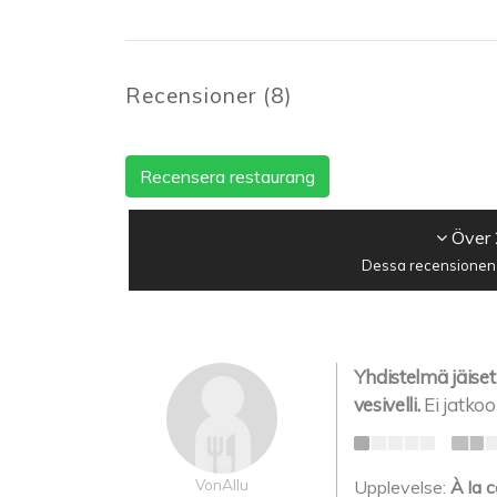
Recensioner
(
8
)
Recensera restaurang
Över 
Dessa recensionen h
Yhdistelmä jäiset
vesivelli.
Ei jatkoo
VonAllu
Upplevelse:
À la c