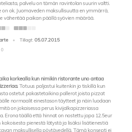
hteliasta, palvelu on tämän ravintolan suurin valtti.
e on ok. Juomaveden maksullisuutta en ymmärrä,
se vähentää paikan päällä syövien määrää.
arte
•
Tillagt:
05.07.2015
 0
aika korkealla kun nimikin ristorante uno antaa
izzeriaa.
Totuus paljastui kuitenkin jo tiskillä kun
usta ostetut pakastetaikina pallerot joista pizzat
äälle normaalit einestason täytteet ja näin luodaan
itä on jokaisessa perus kivijalkapizzeriassa
 Erona täällä että hinnat on nostettu jopa 12.5eur
 kokoisesta pienestä lätystä ja lisäksi lisätienestiä
ttavan maksullisella pöytävedellä. Tämä konsepti ei