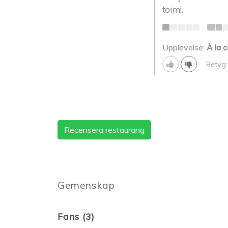
toimi.
Upplevelse:
À la c
Betyg:
Recensera restaurang
Gemenskap
Fans (3)