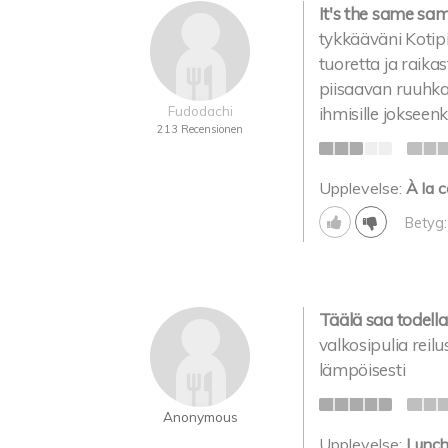
It's the same sam
tykkääväni Kotipi
tuoretta ja raika
piisaavan ruuhkak
Fudodachi
ihmisille jokseen
213 Recensionen
Upplevelse:
À la c
Betyg:
Täälä saa todella
valkosipulia reilu
lämpöisesti
Anonymous
Upplevelse:
Lunc