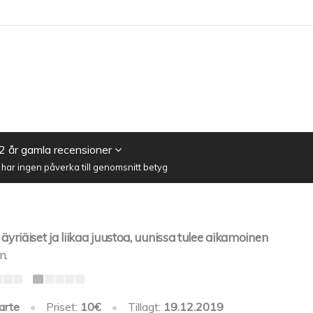
2 år gamla recensioner
ar ingen påverka till genomsnitt betyg
 äyriäiset ja liikaa juustoa, uunissa tulee aikamoinen
n.
arte
•
Priset:
10€
•
Tillagt:
19.12.2019