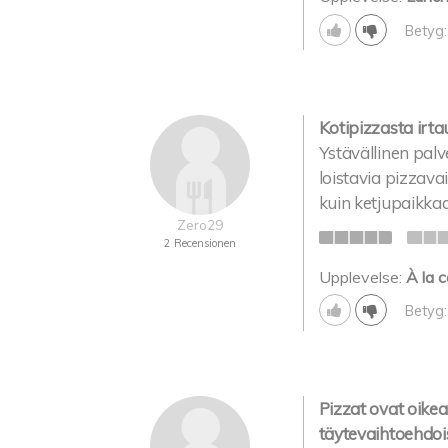
Betyg:
Kotipizzasta irta
Ystävällinen palve
loistavia pizzava
kuin ketjupaikkaa 
Zero29
2 Recensionen
Upplevelse:
À la c
Betyg:
Pizzat ovat oikeas
täytevaihtoehdois