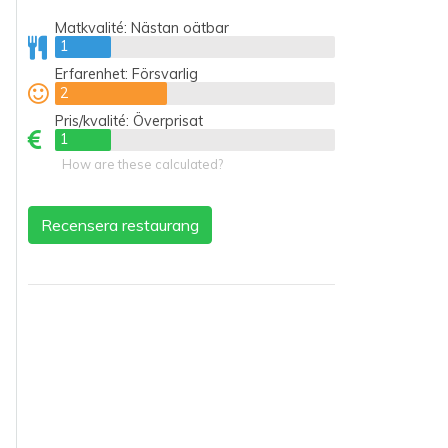
Matkvalité:
Nästan oätbar
1
1
Erfarenhet:
Försvarlig
2
2
Pris/kvalité:
Överprisat
1
1
How are these calculated?
Recensera restaurang