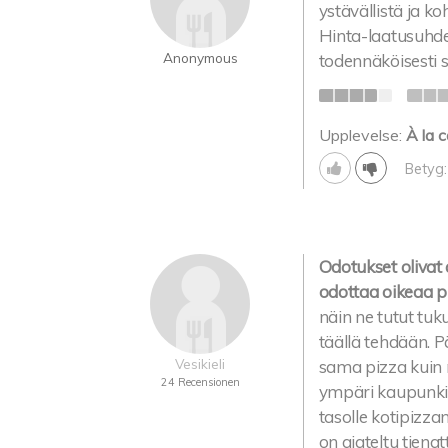
ystävällistä ja ko
Hinta-laatusuhd
Anonymous
todennäköisesti 
Upplevelse:
À la c
Betyg:
Odotukset olivat 
odottaa oikeaa p
näin ne tutut tuk
täällä tehdään. P
Vesikieli
sama pizza kuin m
24 Recensionen
ympäri kaupunkia.
tasolle kotipizzan
on ajateltu tiena