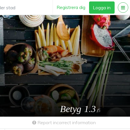
Registrera dig
Logga in
Betyg
1.3
/
5
Report incorrect information