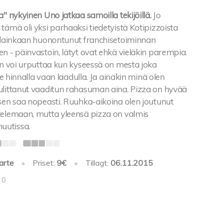
a" nykyinen Uno jatkaa samoilla tekijöillä.
Jo
tämä oli yksi parhaaksi tiedetyistä Kotipizzoista
e lainkaan huonontunut franchisetoiminnan
n - päinvastoin, lätyt ovat ehkä vieläkin parempia.
in voi urputtaa kun kyseessä on mesta joka
ile hinnalla vaan laadulla. Ja ainakin minä olen
ulittanut vaaditun rahasuman aina. Pizza on hyvää
 sen saa nopeasti. Ruuhka-aikoina olen joutunut
telemaan, mutta yleensä pizza on valmis
uutissa.
arte
•
Priset:
9€
•
Tillagt:
06.11.2015
 0