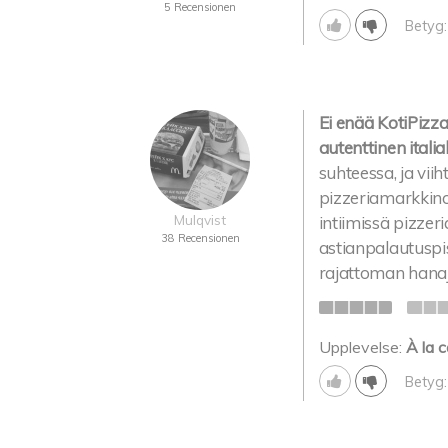
5 Recensionen
Betyg:
Ei enää KotiPizza
autenttinen italia
suhteessa, ja viih
pizzeriamarkkinoil
Mulqvist
intiimissä pizzeri
38 Recensionen
astianpalautuspist
rajattoman hana
Upplevelse:
À la c
Betyg: