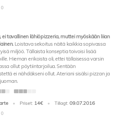
 0
, ei tavallinen lähiöpizzeria, muttei myöskään liian
lainen.
Loistava sekoitus näitä kaikkia sopivassa
tyisä miljöö. Tällaista konseptia toivoisi lisää
le. Hieman erikoista oli, ettei tällaisessa varsin
assa ollut pöytiintarjoilua. Sentään
että ei nähdäkseni ollut. Ateriani sisälsi pizzan ja
juoman.
arte
•
Priset:
14€
•
Tillagt:
09.07.2016
 0