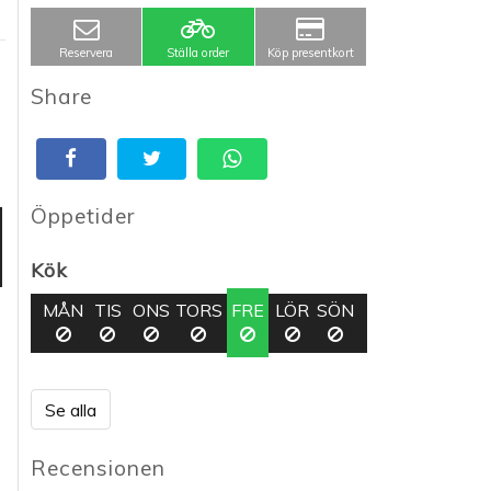
Reservera
Ställa order
Köp presentkort
Share
Öppetider
Kök
MÅN
TIS
ONS
TORS
FRE
LÖR
SÖN
Se alla
Recensionen