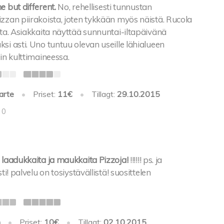
e but different.
No, rehellisesti tunnustan
zzan piirakoista, joten tykkään myös näistä. Rucola
sta. Asiakkaita näyttää sunnuntai-iltapäivänä
si asti. Uno tuntuu olevan useille lähialueen
kin kulttimaineessa.
arte
•
Priset:
11€
•
Tillagt:
29.10.2015
 0
 laadukkaita ja maukkaita Pizzoja!
!!!!!! ps. ja
sti! palvelu on tosiystävällistä! suosittelen
h
•
Priset:
10€
•
Tillagt:
02.10.2015