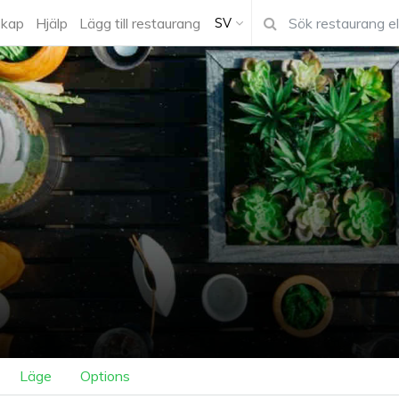
kap
Hjälp
Lägg till restaurang
SV
Läge
Options