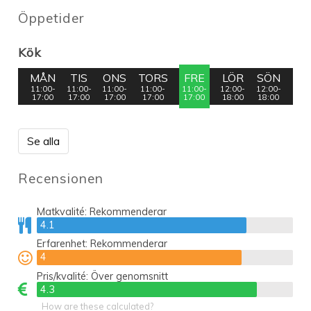
Öppetider
Kök
MÅN
TIS
ONS
TORS
FRE
LÖR
SÖN
11:00-
11:00-
11:00-
11:00-
11:00-
12:00-
12:00-
17:00
17:00
17:00
17:00
17:00
18:00
18:00
Se alla
Recensionen
Matkvalité:
Rekommenderar
4.1
4.1
Erfarenhet:
Rekommenderar
4
4
Pris/kvalité:
Över genomsnitt
4.3
4.3
How are these calculated?