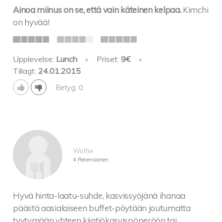
Ainoa miinus on se, että vain käteinen kelpaa.
Kimchi
on hyvää!
Upplevelse:
Lunch
•
Priset:
9€
•
Tillagt:
24.01.2015
Betyg: 0
Wolfie
4 Recensionen
Hyvä hinta-laatu-suhde, kasvissyöjänä ihanaa
päästä aasialaiseen buffet-pöytään joutumatta
tyytymään yhteen kiintiökasvispöperöön tai