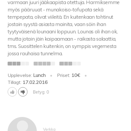
varmaan juuri jääkaapista otettuja. Harmiksemme
myös pääruuat - munakoiso-tofupata sekä
tempepata, olivat viileitä. En kuitenkaan tohtinut
jostain syystä asiasta mainita, vaan söin ihan
tyytyväisenä lounaani loppuun. Lounas oli ihan ok,
mutta jotain jäin kaipaamaan - raikasta salaattia,
tms. Suosittelen kuitenkin, on symppis vegemesta
jossa rauhaisa tunnelma.
Upplevelse:
Lunch
•
Priset:
10€
•
Tillagt:
17.02.2016
Betyg: 0
Verkka