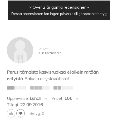
Över 2 år gamla recensioner
Dessa recensionen har ingen påverka till genomsnitt betyg
pirjoH
168 Recensionen
Perus itämaista kasvisruokaa, ei oikein mitään
erityistä.
Palvelu oli ystävällistä!
Upplevelse:
Lunch
•
Priset:
10€
•
Tillagt:
22.09.2016
Betyg: 0