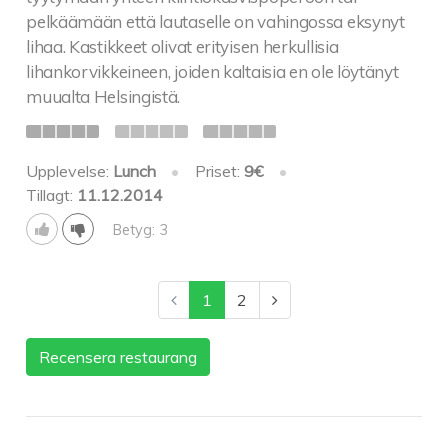
pelkäämään että lautaselle on vahingossa eksynyt
lihaa. Kastikkeet olivat erityisen herkullisia
lihankorvikkeineen, joiden kaltaisia en ole löytänyt
muualta Helsingistä.
Upplevelse:
Lunch
•
Priset:
9€
•
Tillagt:
11.12.2014
Betyg: 3
1
2
Recensera restaurang