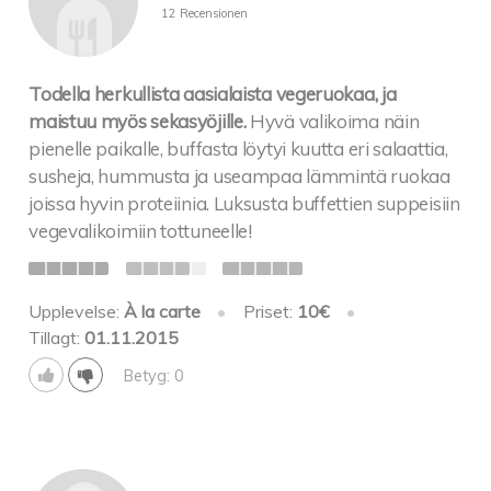
12 Recensionen
Todella herkullista aasialaista vegeruokaa, ja
maistuu myös sekasyöjille.
Hyvä valikoima näin
pienelle paikalle, buffasta löytyi kuutta eri salaattia,
susheja, hummusta ja useampaa lämmintä ruokaa
joissa hyvin proteiinia. Luksusta buffettien suppeisiin
vegevalikoimiin tottuneelle!
Upplevelse:
À la carte
•
Priset:
10€
•
Tillagt:
01.11.2015
Betyg: 0