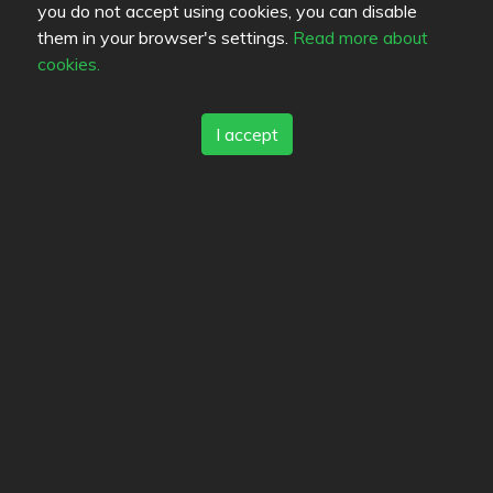
you do not accept using cookies, you can disable
them in your browser's settings.
Read more about
funkadelicatessen
JK99
pulivari
cookies.
I accept
Eyri
Thale
Evelmiina
Läge
Kolmas linja 17
,
00530
Helsingfors
-
Route
044 2999968
http://www.facebook.com/pages/Ho-Dai-kasvis-
lounas-kahvila/369333383098504