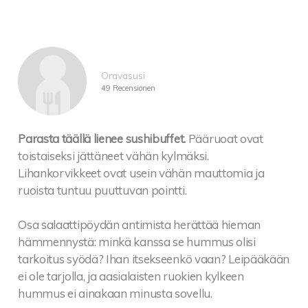
Oravasusi
49 Recensionen
Parasta täällä lienee sushibuffet.
Pääruoat ovat
toistaiseksi jättäneet vähän kylmäksi.
Lihankorvikkeet ovat usein vähän mauttomia ja
ruoista tuntuu puuttuvan pointti.
Osa salaattipöydän antimista herättää hieman
hämmennystä: minkä kanssa se hummus olisi
tarkoitus syödä? Ihan itsekseenkö vaan? Leipääkään
ei ole tarjolla, ja aasialaisten ruokien kylkeen
hummus ei ainakaan minusta sovellu.