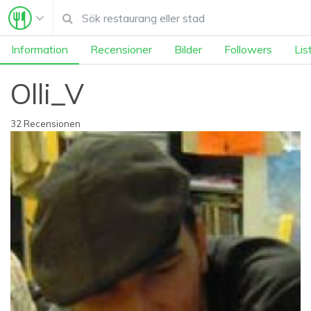
Information
Recensioner
Bilder
Followers
Lis
Olli_V
32 Recensionen