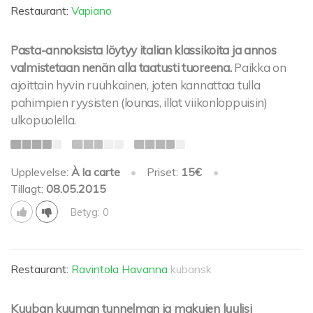
Restaurant:
Vapiano
Pasta-annoksista löytyy italian klassikoita ja annos
valmistetaan nenän alla taatusti tuoreena.
Paikka on
ajoittain hyvin ruuhkainen, joten kannattaa tulla
pahimpien ryysisten (lounas, illat viikonloppuisin)
ulkopuolella.
Upplevelse:
À la carte
•
Priset:
15€
•
Tillagt:
08.05.2015
Betyg: 0
Restaurant:
Ravintola Havanna
kubansk
Kuuban kuuman tunnelman ja makujen luulisi