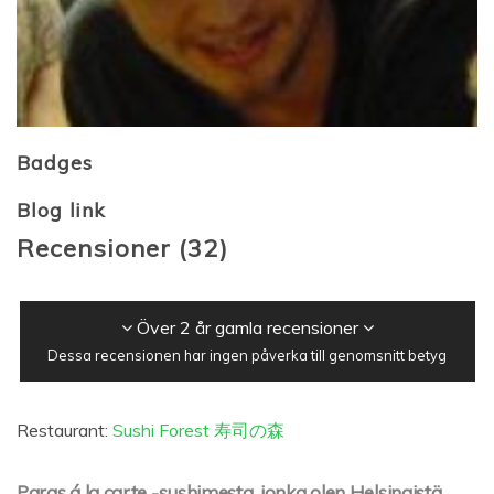
Badges
Blog link
Recensioner
(
32
)
Över 2 år gamla recensioner
Dessa recensionen har ingen påverka till genomsnitt betyg
Restaurant:
Sushi Forest 寿司の森
Paras á la carte -sushimesta, jonka olen Helsingistä