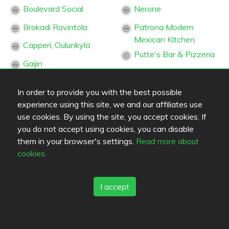
Boulevard Social
Nerone
Brokadi Ravintola
Patrona Modern
Mexican Kitchen
Capperi, Oulunkylä
Putte's Bar & Pizzeria
Gaijin
Ravintola China
Kampin hodari &
Ravintola Grön
In order to provide you with the best possible
hummeri
experience using this site, we and our affiliates use
Korea House
Ravintola Konnichiwa
use cookies. By using the site, you accept cookies. If
Lemon Grass
Ravintola Tokyo55
you do not accept using cookies, you can disable
them in your browser's settings.
Read more about
M/S Louisiana
Roji
cookies.
Makalu
Trattoria Rivoletto
Mo Café
Ventuno
I accept
Favorites