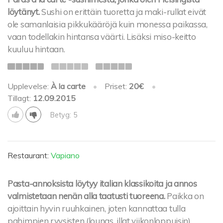
löytänyt.
Sushi on erittäin tuoretta ja maki-rullat eivät
ole samanlaisia pikkukääröjä kuin monessa paikassa,
vaan todellakin hintansa väärti. Lisäksi miso-keitto
kuuluu hintaan.
Upplevelse:
À la carte
•
Priset:
20€
•
Tillagt:
12.09.2015
Betyg: 5
Restaurant:
Vapiano
Pasta-annoksista löytyy italian klassikoita ja annos
valmistetaan nenän alla taatusti tuoreena.
Paikka on
ajoittain hyvin ruuhkainen, joten kannattaa tulla
pahimpien ryysisten (lounas, illat viikonloppuisin)