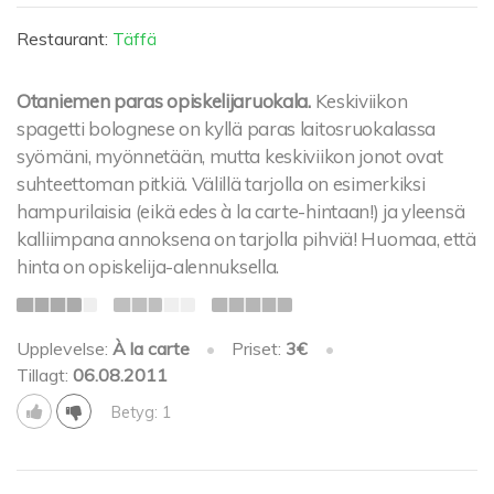
Restaurant:
Täffä
Otaniemen paras opiskelijaruokala.
Keskiviikon
spagetti bolognese on kyllä paras laitosruokalassa
syömäni, myönnetään, mutta keskiviikon jonot ovat
suhteettoman pitkiä. Välillä tarjolla on esimerkiksi
hampurilaisia (eikä edes à la carte-hintaan!) ja yleensä
kalliimpana annoksena on tarjolla pihviä! Huomaa, että
hinta on opiskelija-alennuksella.
Upplevelse:
À la carte
•
Priset:
3€
•
Tillagt:
06.08.2011
Betyg: 1