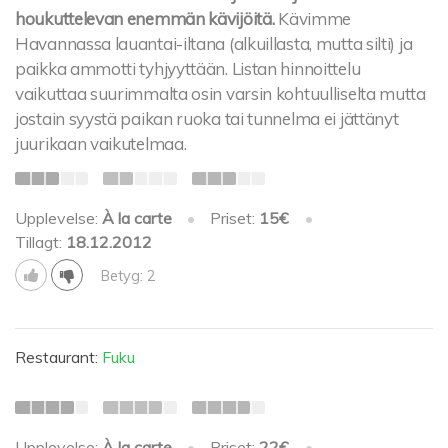
houkuttelevan enemmän kävijöitä.
Kävimme
Havannassa lauantai-iltana (alkuillasta, mutta silti) ja
paikka ammotti tyhjyyttään. Listan hinnoittelu
vaikuttaa suurimmalta osin varsin kohtuulliselta mutta
jostain syystä paikan ruoka tai tunnelma ei jättänyt
juurikaan vaikutelmaa.
Upplevelse:
À la carte
•
Priset:
15€
•
Tillagt:
18.12.2012
Betyg: 2
Restaurant:
Fuku
Upplevelse:
À la carte
•
Priset:
22€
•