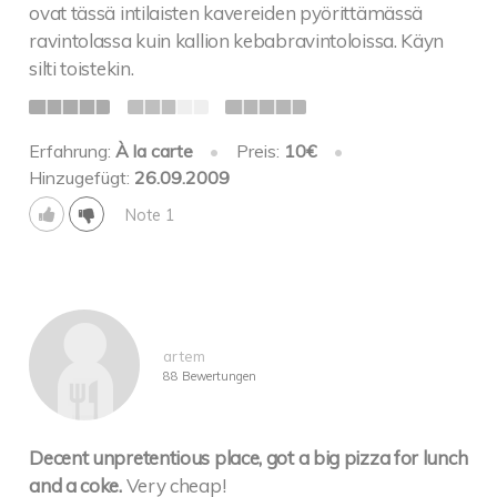
ovat tässä intilaisten kavereiden pyörittämässä
ravintolassa kuin kallion kebabravintoloissa. Käyn
silti toistekin.
Erfahrung:
À la carte
•
Preis:
10€
•
Hinzugefügt:
26.09.2009
Note 1
artem
88 Bewertungen
Decent unpretentious place, got a big pizza for lunch
and a coke.
Very cheap!