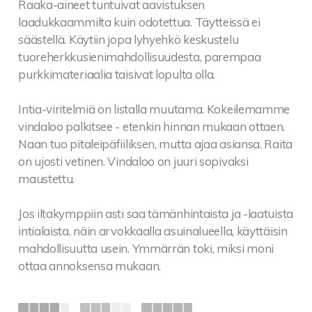
Raaka-aineet tuntuivat aavistuksen
laadukkaammilta kuin odotettua. Täytteissä ei
säästellä. Käytiin jopa lyhyehkö keskustelu
tuoreherkkusienimahdollisuudesta, parempaa
purkkimateriaalia taisivat lopulta olla.
Intia-viritelmiä on listalla muutama. Kokeilemamme
vindaloo palkitsee - etenkin hinnan mukaan ottaen.
Naan tuo pitaleipäfiiliksen, mutta ajaa asiansa. Raita
on ujosti vetinen. Vindaloo on juuri sopivaksi
maustettu.
Jos iltakymppiin asti saa tämänhintaista ja -laatuista
intialaista, näin arvokkaalla asuinalueella, käyttäisin
mahdollisuutta usein. Ymmärrän toki, miksi moni
ottaa annoksensa mukaan.