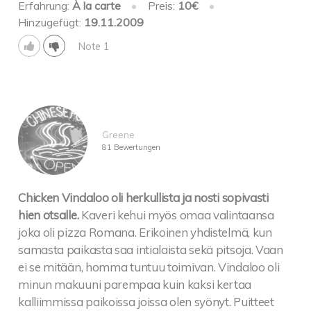
Erfahrung:
À la carte
•
Preis:
10€
•
Hinzugefügt:
19.11.2009
Note 1
Greene
81 Bewertungen
Chicken Vindaloo oli herkullista ja nosti sopivasti
hien otsalle.
Kaveri kehui myös omaa valintaansa
joka oli pizza Romana. Erikoinen yhdistelmä, kun
samasta paikasta saa intialaista sekä pitsoja. Vaan
ei se mitään, homma tuntuu toimivan. Vindaloo oli
minun makuuni parempaa kuin kaksi kertaa
kalliimmissa paikoissa joissa olen syönyt. Puitteet