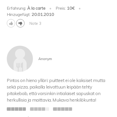
Erfahrung:
À la carte
•
Preis:
10€
•
Hinzugefügt:
20.01.2010
Note 3
Anonym
Pintos on hieno ylläri: puitteet ei ole kaksiset mutta
sekä pizza, paikalla leivottuun leipään tehty
pitakebab, että varsinkin intialaiset sapuskat on
herkullisia ja maittavia. Mukava henkilökunta!