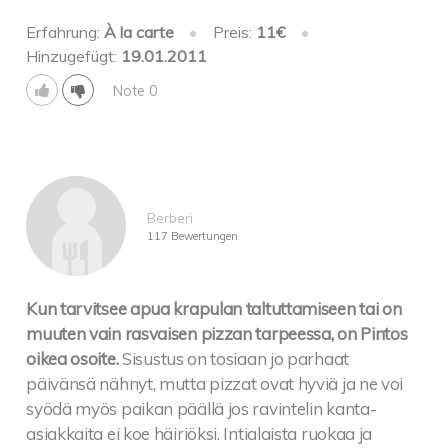
Erfahrung:
À la carte
•
Preis:
11€
•
Hinzugefügt:
19.01.2011
Note 0
Berberi
117 Bewertungen
Kun tarvitsee apua krapulan taltuttamiseen tai on
muuten vain rasvaisen pizzan tarpeessa, on Pintos
oikea osoite.
Sisustus on tosiaan jo parhaat
päivänsä nähnyt, mutta pizzat ovat hyviä ja ne voi
syödä myös paikan päällä jos ravintelin kanta-
asiakkaita ei koe häiriöksi. Intialaista ruokaa ja