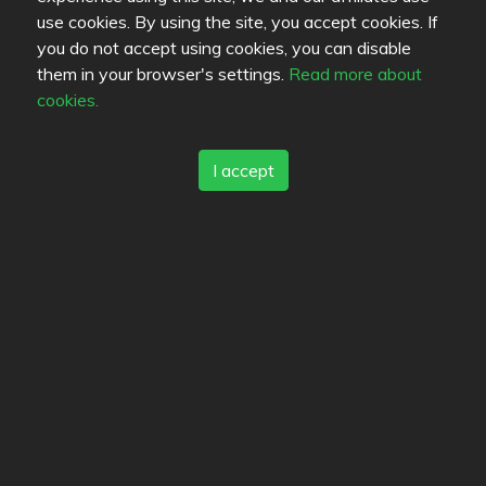
use cookies. By using the site, you accept cookies. If
you do not accept using cookies, you can disable
cyberix
Jonik
velimanni
them in your browser's settings.
Read more about
cookies.
I accept
Teetaa
Matlock
qunkku
Vee_