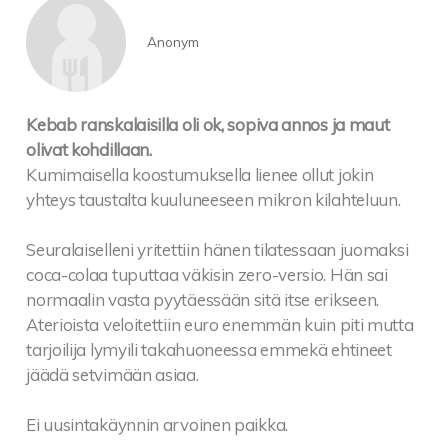
Anonym
Kebab ranskalaisilla oli ok, sopiva annos ja maut
olivat kohdillaan.
Kumimaisella koostumuksella lienee ollut jokin
yhteys taustalta kuuluneeseen mikron kilahteluun.
Seuralaiselleni yritettiin hänen tilatessaan juomaksi
coca-colaa tuputtaa väkisin zero-versio. Hän sai
normaalin vasta pyytäessään sitä itse erikseen.
Aterioista veloitettiin euro enemmän kuin piti mutta
tarjoilija lymyili takahuoneessa emmekä ehtineet
jäädä setvimään asiaa.
Ei uusintakäynnin arvoinen paikka.