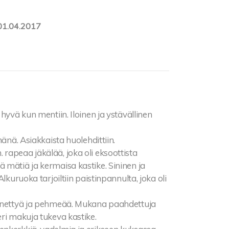
01.04.2017
 hyvä kun mentiin. Iloinen ja ystävällinen
mänä. Asiakkaista huolehdittiin.
rapeaa jäkälää, joka oli eksoottista
 mätiä ja kermaisa kastike. Sininen ja
lkuruoka tarjoiltiin paistinpannulta, joka oli
ennettyä ja pehmeää. Mukana paahdettuja
eri makuja tukeva kastike.