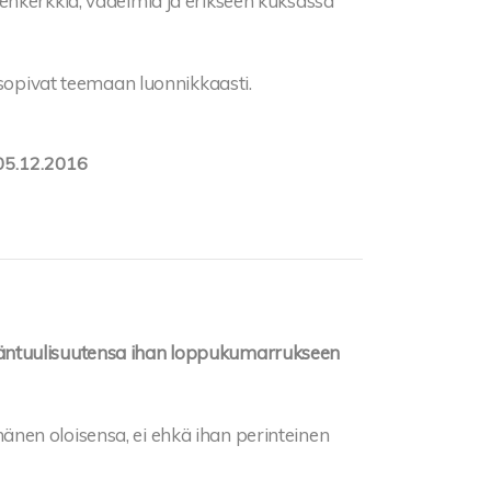
enkerkkiä, vadelmia ja erikseen kuksassa
 sopivat teemaan luonnikkaasti.
05.12.2016
 hyväntuulisuutensa ihan loppukumarrukseen
n hänen oloisensa, ei ehkä ihan perinteinen