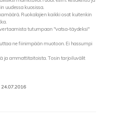
tiin uudessa kuosissa.
okamäärä. Ruokalajien kaikki osat kuitenkin
ka.
nka vertaamista tutumpaan "vatsa-täydeksi"
aivuttaa ne fiinimpään muotoon. Ei hassumpi
ja ammattitaitoista. Tosin tarjoiluvälit
:
24.07.2016