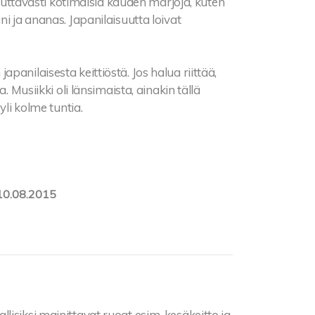
ahduttavasti kotimaisia kauden marjoja, kuten
i ja ananas. Japanilaisuutta loivat
anilaisesta keittiöstä. Jos halua riittää,
. Musiikki oli länsimaista, ainakin tällä
yli kolme tuntia.
10.08.2015
llisiksi mainittavat ruoat esim. kesäkeitto ja