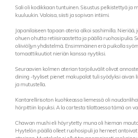
Sali oli kodikkaan tuntuinen. Sisustus pelkistettyä ja m
kuuluukin. Valoisa, siisti ja sopivan intiimi.
Japanilaiseen tapaan ateria alkoi sashimilla. Nieriää,
ohuen ohutta retiisiraastetta ja päällä ruohosipulia. S
oliiviöljyn yhdistelmä. Ensimmäinen erä puikolla syöm
tomaattikuutiot nieriän kanssa nyytiksi.
Seuraavien kolmen aterian tarjoiluvälit olivat annosten
dining -tyyliset pienet makupalat tuli syödyksi aivan l
ja mutustella.
Kantarellirisoton kuohkeassa liemessä oli naudanlihak
hörpittiin lopuksi. A la cartesta tilattaessa tämä on 
Chawan mushi eli höyrytetty muna oli hieman mauton
Hyytelön päällä olleet ruohosipuli ja herneet antoi