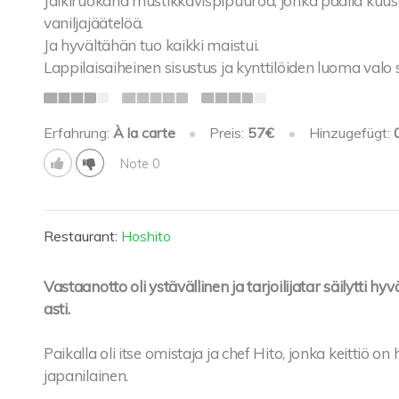
Jälkiruokana mustikkavispipuuroa, jonka päällä kuus
vaniljajäätelöä.
Ja hyvältähän tuo kaikki maistui.
Lappilaisaiheinen sisustus ja kynttilöiden luoma valo
Erfahrung:
À la carte
•
Preis:
57€
•
Hinzugefügt:
Note 0
Restaurant:
Hoshito
Vastaanotto oli ystävällinen ja tarjoilijatar säilytti
asti.
Paikalla oli itse omistaja ja chef Hito, jonka keittiö o
japanilainen.