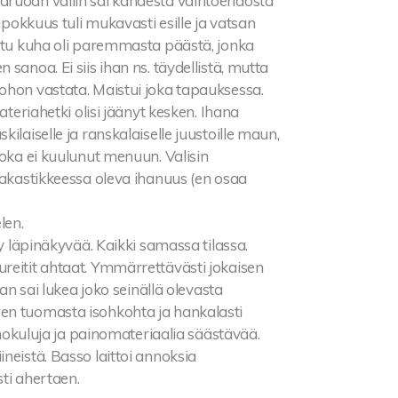
äruoan väliin sai kahdesta vaihtoehdosta
apokkuus tuli mukavasti esille ja vatsan
ettu kuha oli paremmasta päästä, jonka
sanoa. Ei siis ihan ns. täydellistä, mutta
ohon vastata. Maistui joka tapauksessa.
ateriahetki olisi jäänyt kesken. Ihana
ilaiselle ja ranskalaiselle juustoille maun,
uoka ei kuulunut menuun. Valisin
jakastikkeessa oleva ihanuus (en osaa
len.
ly läpinäkyvää. Kaikki samassa tilassa.
reitit ahtaat. Ymmärrettävästi jokaisen
nan sai lukea joko seinällä olevasta
attaren tuomasta isohkohta ja hankalasti
ainokuluja ja painomateriaalia säästävää.
 viineistä. Basso laittoi annoksia
sti ahertaen.