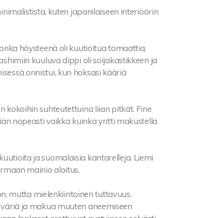
inimalistista, kuten japanilaiseen interiöörin
 jonka höysteenä oli kuutioitua tomaattia,
ashimiin kuuluva dippi oli soijakastikkeen ja
isessä onnistui, kun hoksasi kääriä
 kokoihin suhteutettuina liian pitkät. Fine
iian nopeasti vaikka kuinka yritti makustella
uutioita ja suomalaisia kantarelleja. Liemi
varmaan mainio aloitus.
, mutta mielenkiintoinen tuttavuus.
vat väriä ja makua muuten aneemiseen