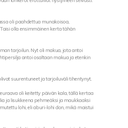
aan lonkerot erottuivat nystyineen selvästi.
assa oli paahdettua munakoisoa,
 Taisi olla ensimmäinen kerta tähän
n tarjoilun. Nyt oli makua, jota antoi
htipersilja antoi osaltaan makua ja etenkin
vat suurentuneet ja tarjoiluväli tihentynyt.
euraava oli keitetty päivän kala, tällä kertaa
ulia ja lisukkeena pehmeäksi ja maukkaaksi
imutettu lohi, eli aburi-lohi don, mikä maistui