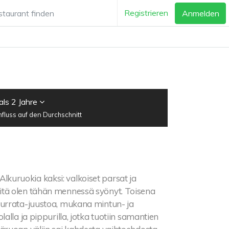
Registrieren
Anmelden
als 2 Jahre
luss auf den Durchschnitt
Alkuruokia kaksi: valkoiset parsat ja
itä olen tähän mennessä syönyt. Toisena
burrata-juustoa, mukana mintun- ja
lla ja pippurilla, jotka tuotiin samantien