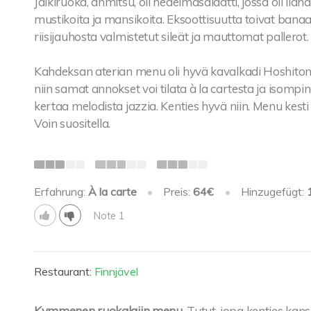
Jälkiruoka, anmitsu, oli hedelmäsalaatti, jossa oli il
mustikoita ja mansikoita. Eksoottisuutta toivat banaan
riisijauhosta valmistetut sileät ja mauttomat pallerot.
Kahdeksan aterian menu oli hyvä kavalkadi Hoshiton jap
niin samat annokset voi tilata à la cartesta ja isompina
kertaa melodista jazzia. Kenties hyvä niin. Menu kesti 
Voin suositella.
Erfahrung:
À la carte
•
Preis:
64€
•
Hinzugefügt:
Note 1
Restaurant:
Finnjävel
Kymmenen ruokalajin menu.
Tutut, jopa kenties kansa