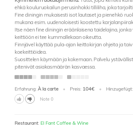
ehkä kouluruokailun perusinhokki tilliliha, joka tarjoil
Fine diningin mukaisesti isot lautaset ja pienehkö ru
mukana esim. uudenoloisesti koostettu karjalanpiirak
Itse näen fine diningin eräänlaisena taidelajina, jo
keittiöön ei tee kummallekaan oikeutta.
Finnjävel käyttää pula-ajan keittokirjan ohjeita ja t
koekeittiöidea.
Suosittelen käymään ja kokemaan. Palvelu ystävällistä 
pitenivät asiakasmäärän kasvaessa.
Erfahrung:
À la carte
•
Preis:
104€
•
Hinzugefügt
Note 0
Restaurant:
El Fant Coffee & Wine