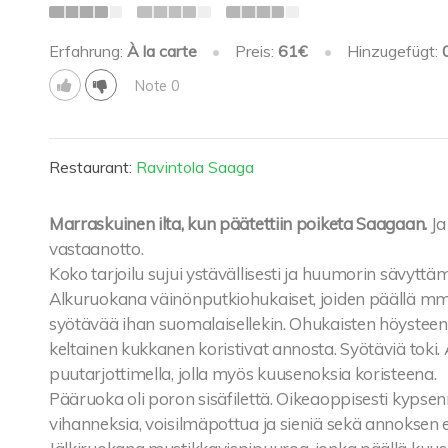
Erfahrung:
À la carte
•
Preis:
61€
•
Hinzugefügt:
Note 0
Restaurant:
Ravintola Saaga
Marraskuinen ilta, kun päätettiin poiketa Saagaan.
Ja
vastaanotto.
Koko tarjoilu sujui ystävällisesti ja huumorin sävyttä
Alkuruokana väinönputkiohukaiset, joiden päällä mm. 
syötävää ihan suomalaisellekin. Ohukaisten höysteenä
keltainen kukkanen koristivat annosta. Syötäviä toki. A
puutarjottimella, jolla myös kuusenoksia koristeena.
Pääruoka oli poron sisäfilettä. Oikeaoppisesti kyps
vihanneksia, voisilmäpottua ja sieniä sekä annoksen 