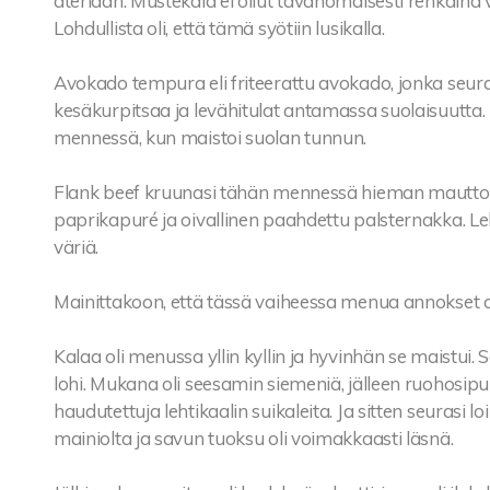
ateriaan. Mustekala ei ollut tavanomaisesti renkaina v
Lohdullista oli, että tämä syötiin lusikalla.
Avokado tempura eli friteerattu avokado, jonka seur
kesäkurpitsaa ja levähitulat antamassa suolaisuutta.
mennessä, kun maistoi suolan tunnun.
Flank beef kruunasi tähän mennessä hieman mauttoma
paprikapuré ja oivallinen paahdettu palsternakka. Le
väriä.
Mainittakoon, että tässä vaiheessa menua annokset oli
Kalaa oli menussa yllin kyllin ja hyvinhän se maistui. S
lohi. Mukana oli seesamin siemeniä, jälleen ruohosip
haudutettuja lehtikaalin suikaleita. Ja sitten seurasi lo
mainiolta ja savun tuoksu oli voimakkaasti läsnä.