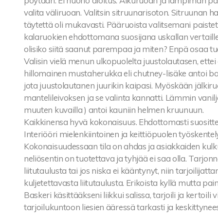
pöytään. Ei huono aloitus. Alkuruoan ja lämpimän pä
valita väliruoan. Valitsin sitruunarisoton. Sitruunan h
täytettä oli mukavasti. Pääruoista valitsemani paist
kalaruokien ehdottomana suosijana uskallan vertaillen 
olisiko siitä saanut parempaa ja miten? Enpä osaa tu
Valisin vielä menun ulkopuolelta juustolautasen, ettei 
hillomainen mustaherukka eli chutney-lisäke antoi bask
jota juustolautanen juurikin kaipasi. Myöskään jälkir
mantelileivoksen ja se valinta kannatti. Lämmin vanil
muuten kuvailla ) antoi kauniin helmen kruunuun.
Kaikkinensa hyvä kokonaisuus. Ehdottomasti suositte
Interiööri mielenkiintoinen ja keittiöpuolen työskente
Kokonaisuudessaan tila on ahdas ja asiakkaiden kulku
neliösentin on tuotettava ja tyhjää ei saa olla. Tarjon
liitutaulusta tai jos niska ei kääntynyt, niin tarjoilij
kuljetettavasta liitutaulusta. Erikoista kyllä mutta p
Baskeri käsittääkseni liikkui salissa, tarjoili ja kertoili
tarjoilukuntoon liesien ääressä tarkasti ja keskittynee