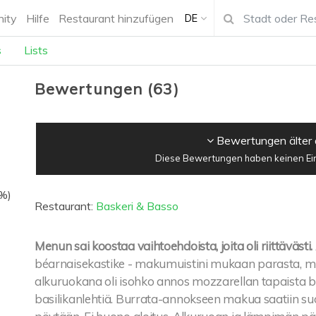
ity
Hilfe
Restaurant hinzufügen
DE
s
Lists
Bewertungen
(
63
)
Bewertungen älter 
Diese Bewertungen haben keinen Einf
5%)
Restaurant:
Baskeri & Basso
Menun sai koostaa vaihtoehdoista, joita oli riittävästi.
béarnaisekastike - makumuistini mukaan parasta, m
alkuruokana oli isohko annos mozzarellan tapaista 
basilikanlehtiä. Burrata-annokseen makua saatiin suola