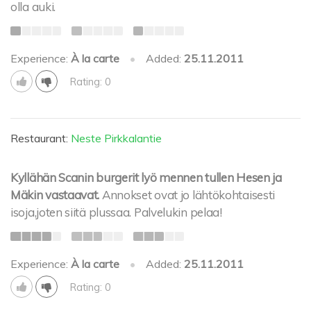
olla auki.
Experience:
À la carte
•
Added:
25.11.2011
Rating: 0
Restaurant:
Neste Pirkkalantie
Kyllähän Scanin burgerit lyö mennen tullen Hesen ja
Mäkin vastaavat.
Annokset ovat jo lähtökohtaisesti
isoja,joten siitä plussaa. Palvelukin pelaa!
Experience:
À la carte
•
Added:
25.11.2011
Rating: 0