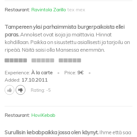
Restaurant:
Ravintola Zarillo
tex mex
Tampereen yksi parhaimmista burgerpaikoista ellei
paras.
Annokset ovat isoja ja maittavia. Hinnat
kohdillaan. Paikka on sisustettu asiallisesti ja tarjoilu on
ripeää. Näitä saisi olla Mansessa enemmän.
Experience:
À la carte
•
Price:
9€
•
Added:
17.10.2011
Rating: -5
Restaurant:
HoviKebab
Surullisin kebabpaikka jossa olen käynyt.
Ihme että saa