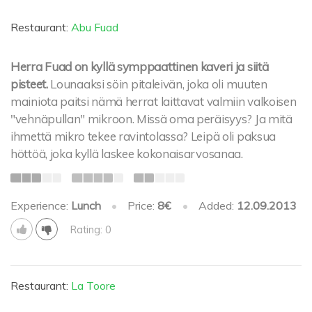
Restaurant:
Abu Fuad
Herra Fuad on kyllä symppaattinen kaveri ja siitä
pisteet.
Lounaaksi söin pitaleivän, joka oli muuten
mainiota paitsi nämä herrat laittavat valmiin valkoisen
"vehnäpullan" mikroon. Missä oma peräisyys? Ja mitä
ihmettä mikro tekee ravintolassa? Leipä oli paksua
höttöä, joka kyllä laskee kokonaisarvosanaa.
Experience:
Lunch
•
Price:
8€
•
Added:
12.09.2013
Rating: 0
Restaurant:
La Toore