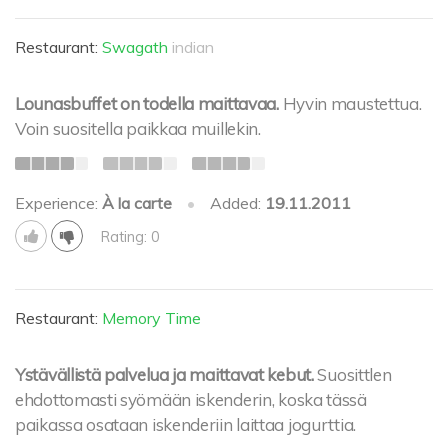
Restaurant:
Swagath
indian
Lounasbuffet on todella maittavaa.
Hyvin maustettua.
Voin suositella paikkaa muillekin.
Experience:
À la carte
•
Added:
19.11.2011
Rating: 0
Restaurant:
Memory Time
Ystävällistä palvelua ja maittavat kebut.
Suosittlen
ehdottomasti syömään iskenderin, koska tässä
paikassa osataan iskenderiin laittaa jogurttia.