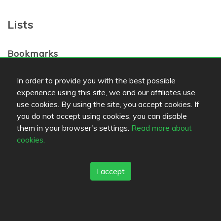
Lists
Bookmarks
Ravintola Antika
Vanha-Ike
In order to provide you with the best possible
experience using this site, we and our affiliates use
use cookies. By using the site, you accept cookies. If
Favorites
you do not accept using cookies, you can disable
them in your browser's settings.
Read more about
cookies.
Review color legend
Food quality
I accept
Experience
Value for money
Links