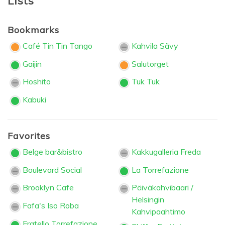
Lists
Bookmarks
Café Tin Tin Tango
Kahvila Sävy
Gaijin
Salutorget
Hoshito
Tuk Tuk
Kabuki
Favorites
Belge bar&bistro
Kakkugalleria Freda
Boulevard Social
La Torrefazione
Brooklyn Cafe
Päiväkahvibaari /
Helsingin
Fafa's Iso Roba
Kahvipaahtimo
Fratello Torrefazione