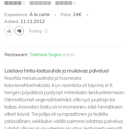
Experience:
À la carte
•
Price:
24€
•
Added:
11.11.2012
Rating: -2
Restaurant:
Trattoria Sogno
italian
Loistava hinta-laatusuhde ja mukavaa palvelua!
Noottia meluisuudesta ja huonoista
kasvisvaihtoehdoista. Kun ravintola oli täynnä, ei 6
hengen pöydässä pystynyt mitenkään keskustelemaan.
Olemattomat vegevaihtoehdot, ellei syö juustoja tai
kalaa. Annosten laatu oli erinomainen, eikä hinnatkaan
olleet kovat. Tarjoilija oli sympaattinen ja todella
ystävällinen, vaikkakin välillä saimme odottaa palvelua.
Lyhdyt ulkona ja muutenkin sisustus (erityisesti vessat!)