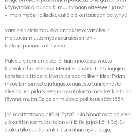
käynyt täällä lounaalla muutamaan otteeseen ja nyt
viimein myös illallisella, enkä ole kertaakaan pettynyt!
Varsinkin sinisimpukka-annokset olivat oikein
maittavia, mutta myös seuralaisen lohi-
katkarapuannos oli hyvää.
Palvelu oli erinomaista, ei liian innokasta mutta
kuitenkin huolehtivaa. Menut erilaisten Tintti-kirjojen
kansissa oli todella kiva ja persoonallinen idea! Pidän
myös lämpimästä ja kirjastomaisesta tunnelmasta.
Yleensä en pidä S-ketjun ravintoloista mitä keskusta on
täynnä, mutta Belge on mukava poikkeus sääntöön.
Jos moitittittavaa pitäisi löytää, niin hinnat ovat hitusen
yläkanttiin (esim. lasi talon viiniä 8e ja jälkkärit 9e). S-
etukortilla saa kuitenkin usein ihan hyviä etuja.