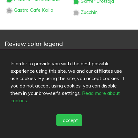
Skiffer Erottaja
Gastro Cafe Kallio
Zucchini
Review color legend
Food quality
Experience
In order to provide you with the best possible
Value for money
experience using this site, we and our affiliates use
use cookies. By using the site, you accept cookies. If
Links
you do not accept using cookies, you can disable
them in your browser's settings.
Read more about
Help
cookies.
Feedback
Terms of service
Contact
I accept
Privacy policy
Cookies