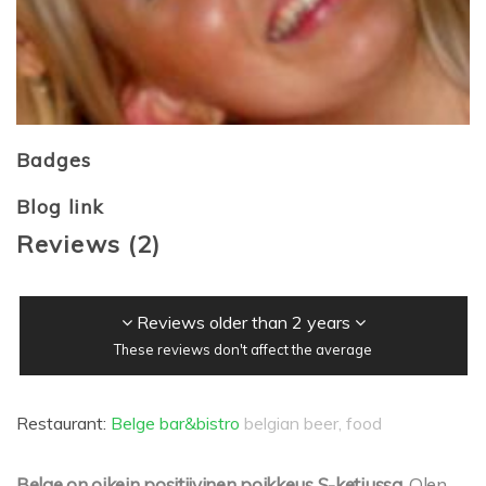
Badges
Blog link
Reviews
(
2
)
Reviews older than 2 years
These reviews don't affect the average
Restaurant:
Belge bar&bistro
belgian beer, food
Belge on oikein positiivinen poikkeus S-ketjussa.
Olen