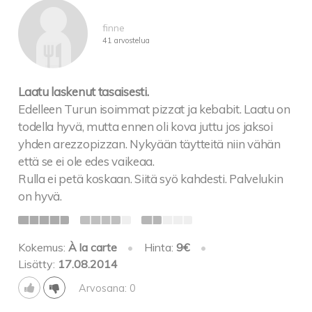
finne
41 arvostelua
Laatu laskenut tasaisesti.
Edelleen Turun isoimmat pizzat ja kebabit. Laatu on
todella hyvä, mutta ennen oli kova juttu jos jaksoi
yhden arezzopizzan. Nykyään täytteitä niin vähän
että se ei ole edes vaikeaa.
Rulla ei petä koskaan. Siitä syö kahdesti. Palvelukin
on hyvä.
Kokemus:
À la carte
•
Hinta:
9€
•
Lisätty:
17.08.2014
Arvosana: 0