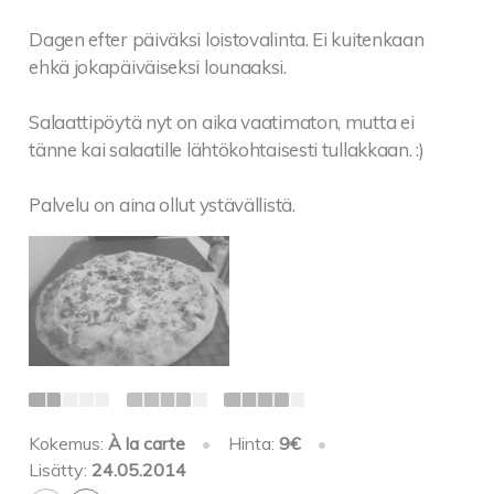
Dagen efter päiväksi loistovalinta. Ei kuitenkaan
ehkä jokapäiväiseksi lounaaksi.
Salaattipöytä nyt on aika vaatimaton, mutta ei
tänne kai salaatille lähtökohtaisesti tullakkaan. :)
Palvelu on aina ollut ystävällistä.
Kokemus:
À la carte
•
Hinta:
9€
•
Lisätty:
24.05.2014