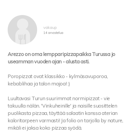
vakaup
14 arvostelua
Arezzo on oma lempparipizzapaikka Turussa jo
useamman vuoden ajan - alusta asti.
Poropizzat ovat klassikko - kylmäsavuporoa,
kebablihaa ja talon majoa! :)
Luultavasi Turun suurimmat normipizzat - vie
takuulla nälän. 'Vinkuheinille' ja naisille suosittelen
puolikasta pizzaa, täyttää salaatin kanssa aterian
kaloritarpeen varmasti! Ja folio on tarjolla by nature,
mikäli ei jaksa koko pizzaa syödä.