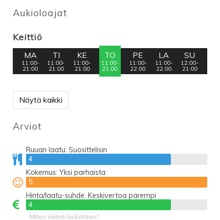
Aukioloajat
Keittiö
MA
TI
KE
TO
PE
LA
SU
11:00-
11:00-
11:00-
11:00-
11:00-
11:00-
12:00-
21:00
21:00
21:00
21:00
22:00
22:00
21:00
Näytä kaikki
Arviot
Ruuan laatu:
Suosittelisin
4
4
Kokemus:
Yksi parhaista
5
5
Hinta/laatu-suhde:
Keskivertoa parempi
4
4
Miten nämä lasketaan?