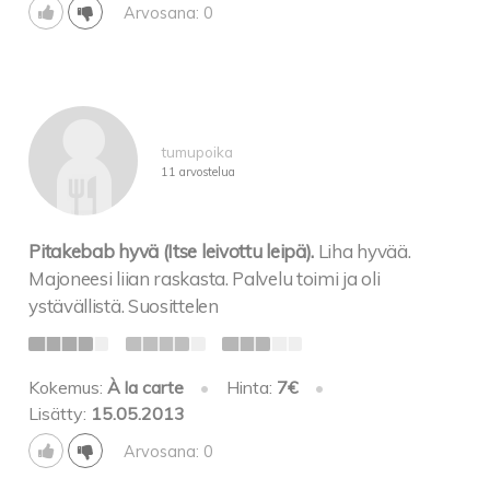
Arvosana: 0
tumupoika
11 arvostelua
Pitakebab hyvä (Itse leivottu leipä).
Liha hyvää.
Majoneesi liian raskasta. Palvelu toimi ja oli
ystävällistä. Suosittelen
Kokemus:
À la carte
•
Hinta:
7€
•
Lisätty:
15.05.2013
Arvosana: 0