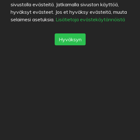
Nämä käyttäjät ovat merkinneet ravintolan
sivustolla evästeitä. Jatkamalla sivuston käyttöä,
suosikikseen.
hyväksyt evästeet. Jos et hyväksy evästeitä, muuta
selaimesi asetuksia.
Lisätietoja evästekäytännöistä
Hyväksyn
Roisto
misterjoonas
erno39
Kiinnostuneet (0)
Sijainti
Hämeenkatu 16
,
20500
Turku
-
Reitti
02 251 0040
http://www.arezzo.fi
pizzeriaarezzo@gmail.com