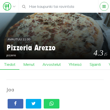
AVAUTUU 11:00
Pizzeria Arezzo
4.3
/
5
pizzeria
Tiedot
Menut
Arvostelut
Yhteisö
Sijainti
Jaa