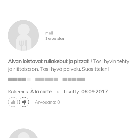
meii
3 arvostelua
Aivan loistavat rullakebut ja pizzat!
! Tosi hyvin tehty
ja riittoisa on. Tosi hyvä palvelu. Suosittelen!
Kokemus:
À la carte
•
Lisätty:
06.09.2017
Arvosana: 0