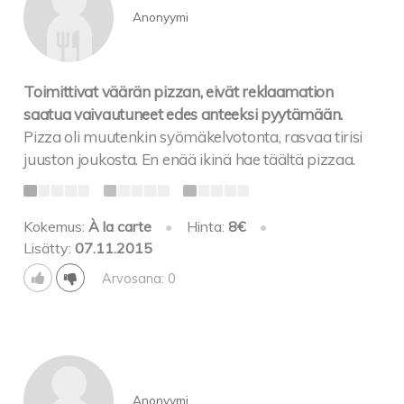
Anonyymi
Toimittivat väärän pizzan, eivät reklaamation
saatua vaivautuneet edes anteeksi pyytämään.
Pizza oli muutenkin syömäkelvotonta, rasvaa tirisi
juuston joukosta. En enää ikinä hae täältä pizzaa.
Kokemus:
À la carte
•
Hinta:
8€
•
Lisätty:
07.11.2015
Arvosana: 0
Anonyymi