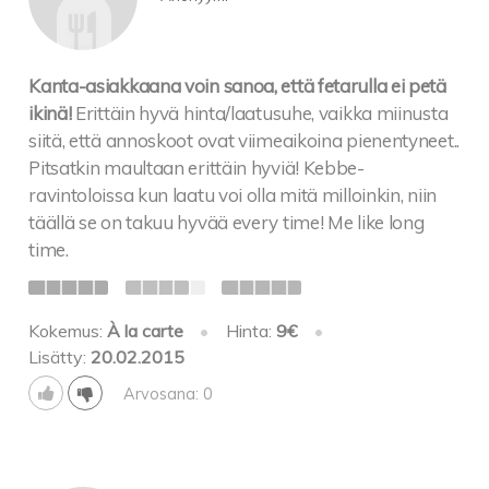
Kanta-asiakkaana voin sanoa, että fetarulla ei petä
ikinä!
Erittäin hyvä hinta/laatusuhe, vaikka miinusta
siitä, että annoskoot ovat viimeaikoina pienentyneet..
Pitsatkin maultaan erittäin hyviä! Kebbe-
ravintoloissa kun laatu voi olla mitä milloinkin, niin
täällä se on takuu hyvää every time! Me like long
time.
Kokemus:
À la carte
•
Hinta:
9€
•
Lisätty:
20.02.2015
Arvosana: 0