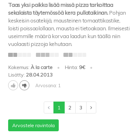
Taas yksi paikka lisää missä pizza tarkoittaa
sekalaista täytemössöä kera pullataikinan.
Pohjan
keskeisin osatekijä, mausteinen tomaattikastike,
loisti poissaolollaan, mausta ei tietoakaan. Ilmeisesti
useimmille määrä korvaa laadun kun täällä niin
vuolaasti pizzoja kehutaan.
Kokemus:
À la carte
•
Hinta:
9€
•
Lisätty:
28.04.2013
Arvosana: 1
1
2
3
Arvostele ravintola