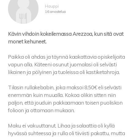
Hauppi
16 arvostelua
Kävin vihdoin kokeilemassa Arezzoa, kun sitä ovat
monet kehuneet.
Paikka oli ahdas ja täynnä kaakattavia opiskelijoita
vapun alla. Käteeni osunut juomalasi oli selvästi
likainen ja pölyinen ja tuoleissa oli kastiketahroja.
Tilasin rullakebabin, joka maksoi 8,50€ eli selvästi
enemmän kuin muualla. Kokoa olikin sitten niin
paljon, että jouduin pakkaamaan toisen puoliskon
folioon ja ottamaan mukaan.
Maku ei vakuuttanut. Lihaa ja salaattia oli kyllä
hyvässä suhteessa ja rulla oli tiiviisti pakattu, mutta