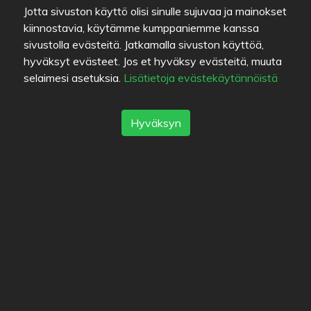
Jotta sivuston käyttö olisi sinulle sujuvaa ja mainokset
Kuvat
kiinnostavia, käytämme kumppaniemme kanssa
sivustolla evästeitä. Jatkamalla sivuston käyttöä,
hyväksyt evästeet. Jos et hyväksy evästeitä, muuta
Seuraajat
selaimesi asetuksia.
Lisätietoja evästekäytännöistä
Seuraajat (2)
Hyväksyn
Ozymandias
Hedonist
Listat