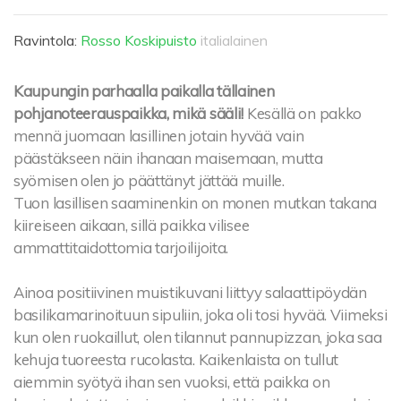
Ravintola:
Rosso Koskipuisto
italialainen
Kaupungin parhaalla paikalla tällainen
pohjanoteerauspaikka, mikä sääli!
Kesällä on pakko
mennä juomaan lasillinen jotain hyvää vain
päästäkseen näin ihanaan maisemaan, mutta
syömisen olen jo päättänyt jättää muille.
Tuon lasillisen saaminenkin on monen mutkan takana
kiireiseen aikaan, sillä paikka vilisee
ammattitaidottomia tarjoilijoita.
Ainoa positiivinen muistikuvani liittyy salaattipöydän
basilikamarinoituun sipuliin, joka oli tosi hyvää. Viimeksi
kun olen ruokaillut, olen tilannut pannupizzan, joka saa
kehuja tuoreesta rucolasta. Kaikenlaista on tullut
aiemmin syötyä ihan sen vuoksi, että paikka on