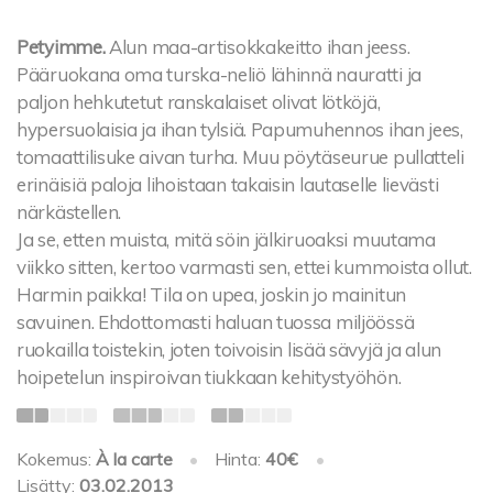
Petyimme.
Alun maa-artisokkakeitto ihan jeess.
Pääruokana oma turska-neliö lähinnä nauratti ja
paljon hehkutetut ranskalaiset olivat lötköjä,
hypersuolaisia ja ihan tylsiä. Papumuhennos ihan jees,
tomaattilisuke aivan turha. Muu pöytäseurue pullatteli
erinäisiä paloja lihoistaan takaisin lautaselle lievästi
närkästellen.
Ja se, etten muista, mitä söin jälkiruoaksi muutama
viikko sitten, kertoo varmasti sen, ettei kummoista ollut.
Harmin paikka! Tila on upea, joskin jo mainitun
savuinen. Ehdottomasti haluan tuossa miljöössä
ruokailla toistekin, joten toivoisin lisää sävyjä ja alun
hoipetelun inspiroivan tiukkaan kehitystyöhön.
Kokemus:
À la carte
•
Hinta:
40€
•
Lisätty:
03.02.2013