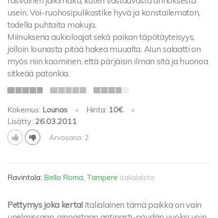
rasvainen jälkimaku, kuten vastaavasta annoksesta
usein. Voi-ruohosipulikastike hyvä ja konstailematon,
todella puhtaita makuja.
Miinuksena aukioloajat sekä paikan täpötäyteisyys,
jolloin lounasta pitää hakea muualta. Alun salaatti on
myös niin koominen, että pärjäisin ilman sitä ja huonoa
sitkeää patonkia.
Kokemus:
Lounas
•
Hinta:
10€
•
Lisätty:
26.03.2011
Arvosana: 2
Ravintola:
Bella Roma, Tampere
italialaista
Pettymys joka kerta!
Italialainen tämä paikka on vain
unelmissaan, ainoastaan antipasti-pöydän vuoksi voin