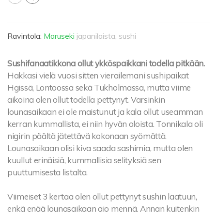
Ravintola:
Maruseki
japanilaista, sushi
Sushifanaatikkona ollut ykköspaikkani todella pitkään.
Hakkasi vielä vuosi sitten vierailemani sushipaikat
Hgissä, Lontoossa sekä Tukholmassa, mutta viime
aikoina olen ollut todella pettynyt. Varsinkin
lounasaikaan ei ole maistunut ja kala ollut useamman
kerran kummallista, ei niin hyvän oloista. Tonnikala oli
nigirin päältä jätettävä kokonaan syömättä.
Lounasaikaan olisi kiva saada sashimia, mutta olen
kuullut erinäisiä, kummallisia selityksiä sen
puuttumisesta listalta.
Viimeiset 3 kertaa olen ollut pettynyt sushin laatuun,
enkä enää lounasaikaan aio mennä. Annan kuitenkin