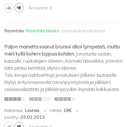
Arvosana: 0
Ravintola:
Ravintola blanko
ravintola/kahvila/baari
Paljon mainetta saanut brunssi alkoi tympeästi, mutta
mieli kyllä koheni loppua kohden.
Jonotusta sisään,
kassalle, ruokalajien ääreen...Kamala hässäkkä. Jotenkin
tätä pitäisi kehittää, älytön tilanne.
Tosi kivoja vaihtoehtoja jonotuksen jälkeen lautaselle
löytyi, erityismainonta ravunpyrstyöistä ja jälkkäri,
ceasarsalaatista ja jälkkäripöydän ihanista kakkusista.
Kokemus:
Lounas
•
Hinta:
18€
•
Lisätty:
03.02.2013
Arvosana: 0