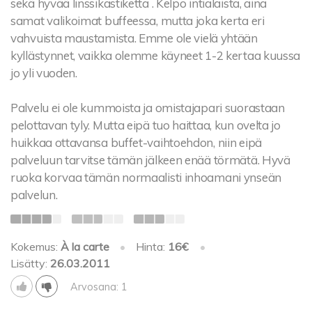
sekä hyvää linssikastiketta . Kelpo intialaista, aina
samat valikoimat buffeessa, mutta joka kerta eri
vahvuista maustamista. Emme ole vielä yhtään
kyllästynnet, vaikka olemme käyneet 1-2 kertaa kuussa
jo yli vuoden.
Palvelu ei ole kummoista ja omistajapari suorastaan
pelottavan tyly. Mutta eipä tuo haittaa, kun ovelta jo
huikkaa ottavansa buffet-vaihtoehdon, niin eipä
palveluun tarvitse tämän jälkeen enää törmätä. Hyvä
ruoka korvaa tämän normaalisti inhoamani ynseän
palvelun.
Kokemus:
À la carte
•
Hinta:
16€
•
Lisätty:
26.03.2011
Arvosana: 1