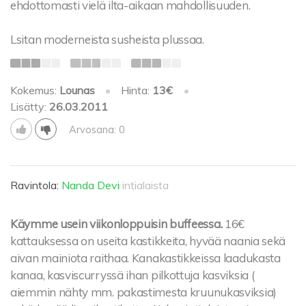
ehdottomasti vielä ilta-aikaan mahdollisuuden.
Lsitan moderneista susheista plussaa.
Kokemus:
Lounas
•
Hinta:
13€
•
Lisätty:
26.03.2011
Arvosana: 0
Ravintola:
Nanda Devi
intialaista
Käymme usein viikonloppuisin buffeessa.
16€
kattauksessa on useita kastikkeita, hyvää naania sekä
aivan mainiota raithaa. Kanakastikkeissa laadukasta
kanaa, kasviscurryssä ihan pilkottuja kasviksia (
aiemmin nähty mm. pakastimesta kruunukasviksia)