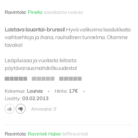
Ravintola:
Pinella
aasialaista ruokaa
Loistava lauantai-brunssi!
Hyvä valikoima laadukkaita
vaihtoehtoja ja ihana, rauhallinen tunnelma. Otamme
tavaksi!
Lisäplussaa ja vuolasta kiitosta
pöytävarausmahdollisuudesta!
Kokemus:
Lounas
•
Hinta:
17€
•
Lisätty:
03.02.2013
Arvosana: 0
Ravintola:
Ravinteli Huber
biffiravinteli