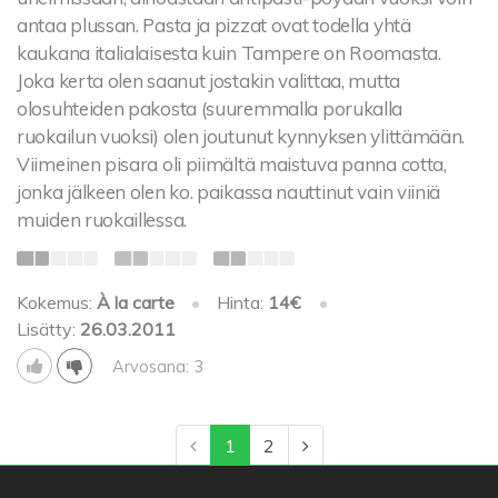
antaa plussan. Pasta ja pizzat ovat todella yhtä
kaukana italialaisesta kuin Tampere on Roomasta.
Joka kerta olen saanut jostakin valittaa, mutta
olosuhteiden pakosta (suuremmalla porukalla
ruokailun vuoksi) olen joutunut kynnyksen ylittämään.
Viimeinen pisara oli piimältä maistuva panna cotta,
jonka jälkeen olen ko. paikassa nauttinut vain viiniä
muiden ruokaillessa.
Kokemus:
À la carte
•
Hinta:
14€
•
Lisätty:
26.03.2011
Arvosana: 3
1
2