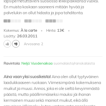
lapsiperhetuttavieni suosiossa leikkipaikkansa vuoksi.
En muista koskaan saaneeni mitään hyvää ja
palvelukin on ollut hidasta ja jopa tahditonta.
Kokemus:
À la carte
•
Hinta:
13€
•
Lisätty:
26.03.2011
Arvosana: 2
Ravintola:
Neljä Vuodenaikaa
suomalaista/ranskalaista
Aina vaan yksi suosikeista!
Aina olen ollut tyytyväinen
laadukkaaseen ruokaan. Viimeisimpänä kokemuksena
muikut ja muusi. Annos, joka ei ole sieltä kevyimmästä
päästä, mutta päällimmäiseksi mauksi jäi ihanan
kermainen muusi sekä mainiot muikut, eikä ällö