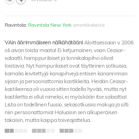
Ravintola:
Ravintola New York
amerikkalaista
VAin äärimmäiseen nälkähätään!
Aloittaessaan v. 2006
oli aivan toista maata! Ei ketjumainen, vaan Ceasar-
salaatti, hamppurilaiset ja tonnikalapihvi olivat
loistavia. Nyt hampurilaiset ovat täytteinen sotkuisia,
kamalia leivitettyjä kanapihvejä entisen kananrinnan
sijaan ja persoonattomia kastikkeita. Heidän Ceasar-
kastikeensa oli vuosia sitten todella hyvää, mutta nyt
kastiketta ei ollut nimeksi, ei myöskään itse salaattia!
Lista on todellinen fuusio, sekasotkuisia makuja ja silti
niin persoonattomia! Haluaisin sen alkuperäisen
takaisin, mutta kaippa toiveajattelua.