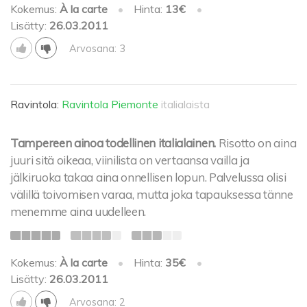
Kokemus:
À la carte
•
Hinta:
13€
•
Lisätty:
26.03.2011
Arvosana: 3
Ravintola:
Ravintola Piemonte
italialaista
Tampereen ainoa todellinen italialainen.
Risotto on aina
juuri sitä oikeaa, viinilista on vertaansa vailla ja
jälkiruoka takaa aina onnellisen lopun. Palvelussa olisi
välillä toivomisen varaa, mutta joka tapauksessa tänne
menemme aina uudelleen.
Kokemus:
À la carte
•
Hinta:
35€
•
Lisätty:
26.03.2011
Arvosana: 2