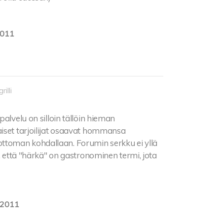
2011
rilli
alvelu on silloin tällöin hieman
aiset tarjoilijat osaavat hommansa
toman kohdallaan. Forumin serkku ei yllä
a, että "härkä" on gastronominen termi, jota
.2011