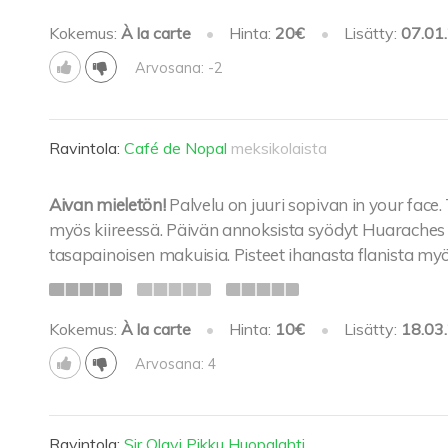
Kokemus:
À la carte
•
Hinta:
20€
•
Lisätty:
07.01
Arvosana: -2
Ravintola:
Café de Nopal
meksikolaista
Aivan mieletön!
Palvelu on juuri sopivan in your face.
myös kiireessä. Päivän annoksista syödyt Huaraches j
tasapainoisen makuisia. Pisteet ihanasta flanista myö
Kokemus:
À la carte
•
Hinta:
10€
•
Lisätty:
18.03
Arvosana: 4
Ravintola:
Sir Olavi Pikku Huopalahti