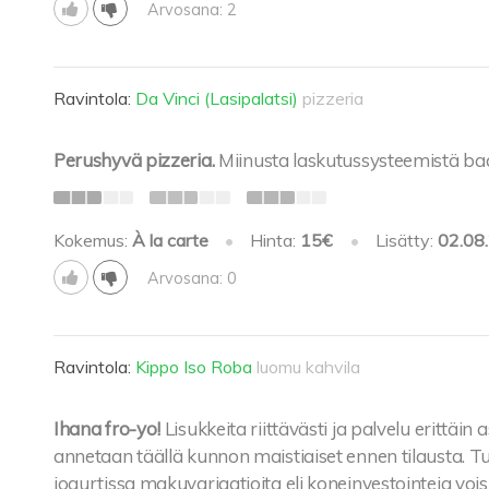
Arvosana: 2
Ravintola:
Da Vinci (Lasipalatsi)
pizzeria
Perushyvä pizzeria.
Miinusta laskutussysteemistä baa
Kokemus:
À la carte
•
Hinta:
15€
•
Lisätty:
02.08
Arvosana: 0
Ravintola:
Kippo Iso Roba
luomu kahvila
Ihana fro-yo!
Lisukkeita riittävästi ja palvelu erittäin
annetaan täällä kunnon maistiaiset ennen tilausta. T
jogurtissa makuvariaatioita eli koneinvestointeja voisi 