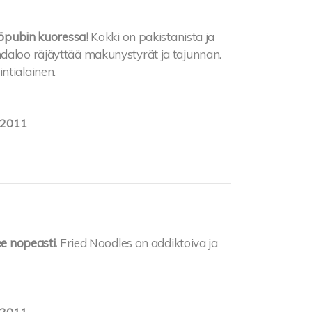
hiöpubin kuoressa!
Kokki on pakistanista ja
ndaloo räjäyttää makunystyrät ja tajunnan.
ntialainen.
.2011
ee nopeasti.
Fried Noodles on addiktoiva ja
.2011