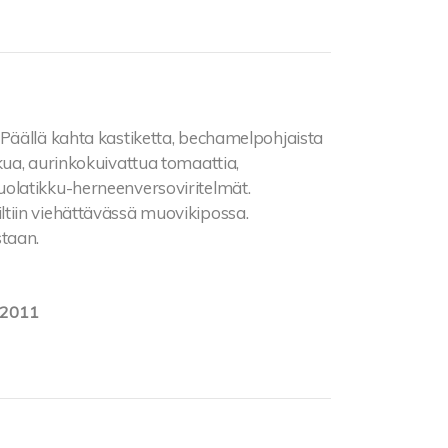
 Päällä kahta kastiketta, bechamelpohjaista
kua, aurinkokuivattua tomaattia,
olatikku-herneenversoviritelmät.
tiin viehättävässä muovikipossa.
taan.
.2011