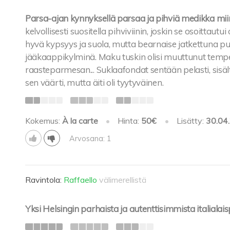
Parsa-ajan kynnyksellä parsaa ja pihviä medikka miinu
kelvollisesti suositella pihviviinin, joskin se osoittau
hyvä kypsyys ja suola, mutta bearnaise jatkettuna purki
jääkaappikylminä. Maku tuskin olisi muuttunut tempero
raasteparmesan... Suklaafondat sentään pelasti, sisäl
sen väärti, mutta äiti oli tyytyväinen.
Kokemus:
À la carte
•
Hinta:
50€
•
Lisätty:
30.04
Arvosana: 1
Ravintola:
Raffaello
välimerellistä
Yksi Helsingin parhaista ja autenttisimmista italialais