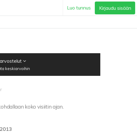
Luo tunnus
Kirjaudu sisään
 arvostelut
ta keskiarvoihin
r
ohdallaan koko visiitin ajan.
.2013