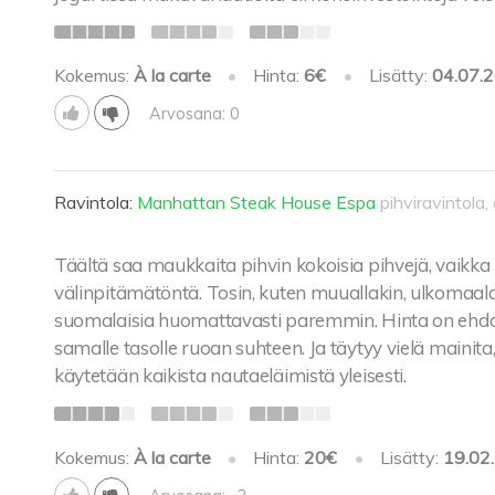
Kokemus:
À la carte
•
Hinta:
6€
•
Lisätty:
04.07.
Arvosana: 0
Ravintola:
Manhattan Steak House Espa
pihviravintola, g
Täältä saa maukkaita pihvin kokoisia pihvejä, vaikka p
välinpitämätöntä. Tosin, kuten muuallakin, ulkomaal
suomalaisia huomattavasti paremmin. Hinta on ehdot
samalle tasolle ruoan suhteen. Ja täytyy vielä mainit
käytetään kaikista nautaeläimistä yleisesti.
Kokemus:
À la carte
•
Hinta:
20€
•
Lisätty:
19.02