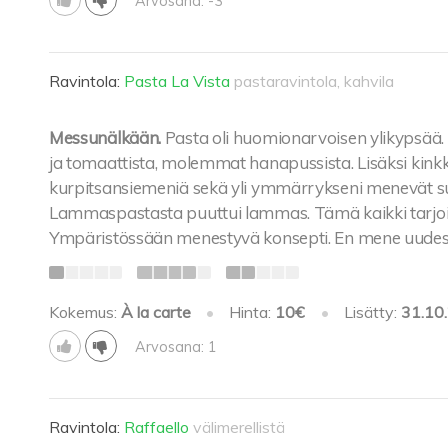
Arvosana: -3
Ravintola:
Pasta La Vista
pastaravintola, kahvila
Messunälkään.
Pasta oli huomionarvoisen ylikypsää.
ja tomaattista, molemmat hanapussista. Lisäksi kink
kurpitsansiemeniä sekä yli ymmärrykseni menevät su
Lammaspastasta puuttui lammas. Tämä kaikki tarjoil
Ympäristössään menestyvä konsepti. En mene uudes
Kokemus:
À la carte
•
Hinta:
10€
•
Lisätty:
31.10
Arvosana: 1
Ravintola:
Raffaello
välimerellistä