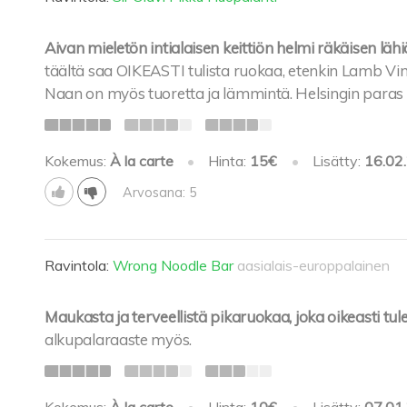
Aivan mieletön intialaisen keittiön helmi räkäisen lä
täältä saa OIKEASTI tulista ruokaa, etenkin Lamb Vi
Naan on myös tuoretta ja lämmintä. Helsingin paras i
Kokemus:
À la carte
•
Hinta:
15€
•
Lisätty:
16.02
Arvosana: 5
Ravintola:
Wrong Noodle Bar
aasialais-europpalainen
Maukasta ja terveellistä pikaruokaa, joka oikeasti tul
alkupalaraaste myös.
Kokemus:
À la carte
•
Hinta:
10€
•
Lisätty:
07.01