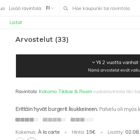
ua
Lisää ravintola
FI
Listat
Arvostelut
(
33
)
Yli 2 vuotta vanhat
Nämä arvostelut eivät vaiku
Ravintola:
Kokomo Tikibar & Room
ruokaravintola tiki-ba
Erittäin hyvät burgerit lisukkeineen.
Palvelu oli myös k
Kokemus:
À la carte
•
Hinta:
15€
•
Lisätty:
02.08