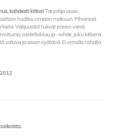
s, kahdesti kiitos!
Tarjoilija osasi
tui osittain hudiksi omaan makuun. Pihveissä
sta. Välijuustot tulivat ennen viiniä,
ituina, castellobluu ja -white, joku kitkerä
tä valuva ja aivan syötävä. Ei omalla rahalla
.2012
paikoista.