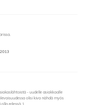
rissa.
.2013
 asiakaslähtoistä - uudelle asiakkaalle
ulevaisuudessa olisi kiva nähdä myös
olla edessä. :)