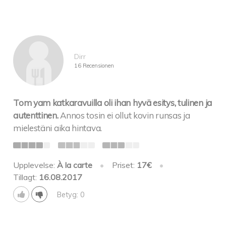
Dirr
16 Recensionen
Tom yam katkaravuilla oli ihan hyvä esitys, tulinen ja
autenttinen.
Annos tosin ei ollut kovin runsas ja
mielestäni aika hintava.
Upplevelse:
À la carte
•
Priset:
17€
•
Tillagt:
16.08.2017
Betyg: 0