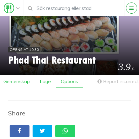
OPENS AT 10:30
Phad Thai Restaurant
3.9
/
5
Gemenskap
Läge
Options
Report incorrect
Share