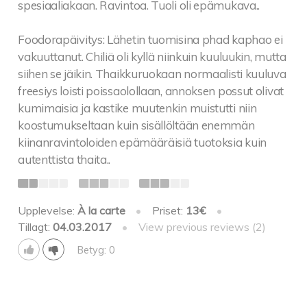
spesiaaliakaan. Ravintoa. Tuoli oli epämukava..
Foodorapäivitys: Lähetin tuomisina phad kaphao ei
vakuuttanut. Chiliä oli kyllä niinkuin kuuluukin, mutta
siihen se jäikin. Thaikkuruokaan normaalisti kuuluva
freesiys loisti poissaolollaan, annoksen possut olivat
kumimaisia ja kastike muutenkin muistutti niin
koostumukseltaan kuin sisällöltään enemmän
kiinanravintoloiden epämääräisiä tuotoksia kuin
autenttista thaita..
Upplevelse:
À la carte
•
Priset:
13€
•
Tillagt:
04.03.2017
•
View previous reviews (2)
Betyg: 0