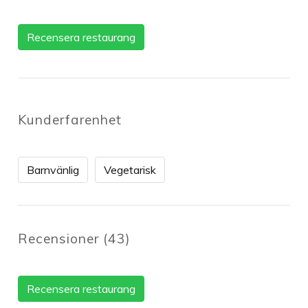
Recensera restaurang
Kunderfarenhet
Barnvänlig
Vegetarisk
Recensioner
(
43
)
Recensera restaurang