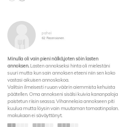
pahei
62 Recensionen
Minulla oli vain pieni nälkä,joten söin lasten
annoksen.
Lasten annokseksi hinta oli mielestäni
suuri mutta kun sain annoksen eteeni niin sen koko
vastasi aikuisen annoskokoa.
Valitsin ilmeisesti ruuan väärin aiemmista kehuista
päätellen. Oma annokseni sisälsi kuivia kananpaloja
paistetun riisin seassa. Vihanneksia annokseen piti
kuulua mutta löysin vain muutaman tomaatinpalan.
makukaan ei säväyttänyt.