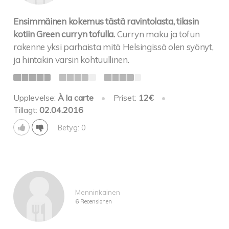
Ensimmäinen kokemus tästä ravintolasta, tilasin
kotiin Green curryn tofulla.
Curryn maku ja tofun
rakenne yksi parhaista mitä Helsingissä olen syönyt,
ja hintakin varsin kohtuullinen.
Upplevelse:
À la carte
•
Priset:
12€
•
Tillagt:
02.04.2016
Betyg: 0
Menninkainen
6 Recensionen