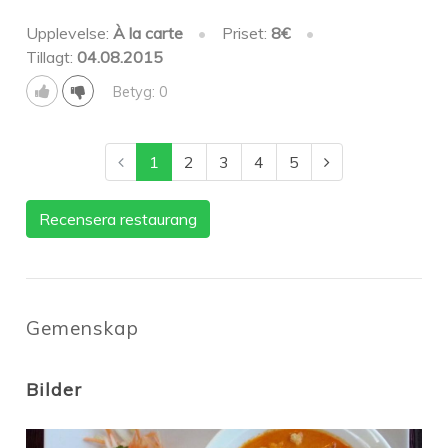
Upplevelse:
À la carte
•
Priset:
8€
•
Tillagt:
04.08.2015
Betyg: 0
1
2
3
4
5
Recensera restaurang
Gemenskap
Bilder