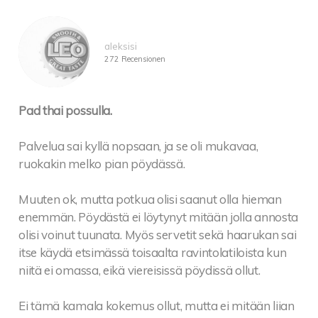
aleksisi
272 Recensionen
Pad thai possulla.
Palvelua sai kyllä nopsaan, ja se oli mukavaa,
ruokakin melko pian pöydässä.
Muuten ok, mutta potkua olisi saanut olla hieman
enemmän. Pöydästä ei löytynyt mitään jolla annosta
olisi voinut tuunata. Myös servetit sekä haarukan sai
itse käydä etsimässä toisaalta ravintolatiloista kun
niitä ei omassa, eikä viereisissä pöydissä ollut.
Ei tämä kamala kokemus ollut, mutta ei mitään liian