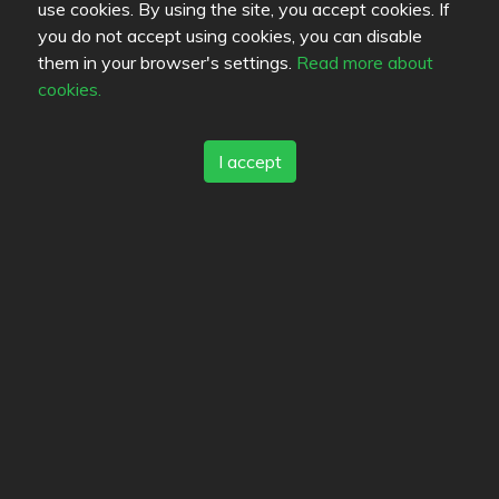
use cookies. By using the site, you accept cookies. If
you do not accept using cookies, you can disable
Killimaha
SMK
laslo
them in your browser's settings.
Read more about
cookies.
I accept
funkadelicatessen
JK99
simplyCHIC
zinza