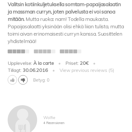
Valitsin kotiinkuljetuksella somtam-papaijasalaatin
ja massman curryn, joten palvelusta ei voi sanoa
mitään.
Mutta ruoka: nam! Todella maukasta.
Papaijasalaatti yksinään olisi ehkä liian tulista, mutta
toimi aivan erinomaisesti curryn kanssa. Suosittelen
yhdistelmää!
Upplevelse:
À la carte
•
Priset:
20€
•
Tillagt:
30.06.2016
•
View previous reviews (5)
Betyg: 0
Wolfie
4 Recensionen