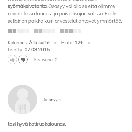
syömäkelvotonta.
Osasyy voi olla se että olimme
ravintolassa lounas- ja päivällisajan välissä. Ei ole
Halloum salaatti
sellainen paikka kuin arvostelut antavat ymmärtää.
Pizzat:
Kokemus:
À la carte
•
Hinta:
12€
•
Margariitta juusto-tomaatti-pesto 8,50
Lisätty:
07.08.2015
Falafel-tomaatti-punasipuli 9,50
Katkarapu-tonnikala-metwursti 9,00
Arvosana: 0
Broitsu-feta-ananas 9,50
Kinkku-ananas-aurajuusto 9,00
Fantasia 3 täytettä 10,00
Broitsu, tonnikala, katkarapu, metvursti, kinkku,
pekoni, ananas, falafel, aurajuusto, halloum,
Anonyymi
punasipuli,
Pihvit:
tosi hyvä kotiruokalounas.
Valkosipulihärkää 18€
Naudanulkofileetä punaviinikastikkeella ja