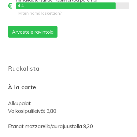
4.4
4.4
Miten nämä lasketaan?
Arvostele ravintola
Ruokalista
À la carte
Alkupalat:
Valkosipulileivät 3,80
Etanat mozzarella/aurajuustolla 9,20