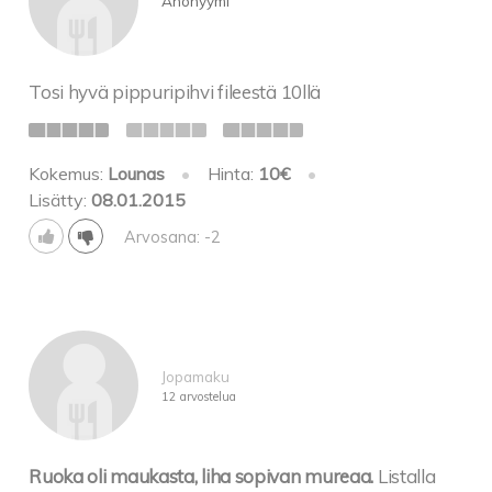
Anonyymi
Tosi hyvä pippuripihvi fileestä 10llä
Kokemus:
Lounas
•
Hinta:
10€
•
Lisätty:
08.01.2015
Arvosana: -2
Jopamaku
12 arvostelua
Ruoka oli maukasta, liha sopivan mureaa.
Listalla