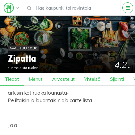
AVAUTUU 10:30
Zipatta
4.2
/
5
suomalaista ruokaa
Tiedot
Menut
Arvostelut
Yhteisö
Sijainti
arkisin kotiruoka lounasta-
Pe iltaisin ja lauantaisin ala carte lista
Jaa