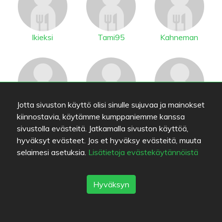
lkieksi
Tami95
Kahneman
Jotta sivuston käyttö olisi sinulle sujuvaa ja mainokset
Emmie
Juunass
Nonono
kiinnostavia, käytämme kumppaniemme kanssa
sivustolla evästeitä. Jatkamalla sivuston käyttöä,
hyväksyt evästeet. Jos et hyväksy evästeitä, muuta
selaimesi asetuksia.
Lisätietoja evästekäytännöistä
Hyväksyn
Kawther
Malppi
mumss