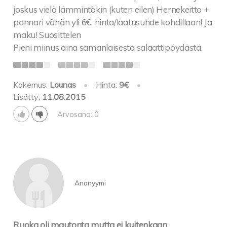
joskus vielä lämmintäkin (kuten eilen) Hernekeitto +
Metsäsieniruukku 11,00
pannari vähän yli 6€, hinta/laatusuhde kohdillaan! Ja
Metsäsieniä ja sipulia kermaisessa kastikkeessa
maku! Suosittelen
juustokuorrutuksella uuniperunan kera
Pieni miinus aina samanlaisesta salaattipöydästä.
Paholaisen Katkarapuruukku 12,00
Kokemus:
Lounas
•
Hinta:
9€
•
LISÄSALAATTI 2,50
Lisätty:
11.08.2015
Salaatit: 9,50
Arvosana: 0
Hedelmäinenkanasalaatti
Tonnikala Caesar salaatti
Anonyymi
Kreikkalainen salaatti
Sitruunainen katkarapusalaatti
Ruoka oli mautonta mutta ei kuitenkaan