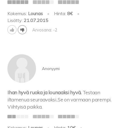
valkosipuliperunat ja lämpöiset kasvikset
Kokemus:
Lounas
•
Hinta:
8€
•
Lisätty:
21.07.2015
Pippuripihvi 25€
Naudansisäflettä kermaisella
Arvosana: -2
rosepippurikastikkeella uuniperunan ja lämpöisten
kasvisten kera
Anonyymi
Ihan hyvä ruoka ja lounaaksi hyvä.
Testaan
iltamenua seuraavaksi..Se on varmaan parempi.
Viihtyisä paikka.
Kokemus:
Lounas
•
Hinta:
10€
•