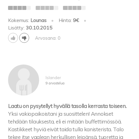
Kinkku-ananaspasta
Kokemus:
Lounas
•
Hinta:
9€
•
Pekoni-punasipulipasta
Lisätty:
30.10.2015
Metwurstipasta
Arvosana: 0
Ruukkuruut:
Härkäruukku 12,00
Islander
Häränulkofileetä kermaisessapippurikastkkeessa
9 arvostelua
uuniperunan kera
Laatu on pysytellyt hyvällä tasolla kerrasta toiseen.
Broitsuruukku 11,00
Yksi vakiopaikoistani ja suosittelen! Annokset
Broitsun fileetä
tehdään tilauksesta, eli ei mitään buffettimössöä.
kermaisessapaprikasipulikastikkeessa uuniperunan
Kastikkeet hyviä eivät taida tulla kanisterista. Talo
kera
tekee itse vaalean herkullisen leipänsä, tuoretta ja