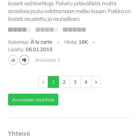
kivasti vaihtoehtoja. Palvelu ystävällistä, mutta
annoksia joutui odottamaan melko kauan. Paikka on
kivasti sisustettu ja rauhallinen.
Kokemus:
À la carte
•
Hinta:
16€
•
Lisätty:
06.01.2015
Arvosana: 1
1
2
3
4
Arvostele ravintola
Yhteisö