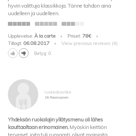
hyvin valittuja klassikkoja. Tänne tahdon aina
uudelleen ja uudelleen.
Upplevelse:
À la carte
•
Priset:
78€
•
Tillagt:
06.08.2017
•
View previous reviews (4)
Betyg: 0
ruskeakastike
36 Recensionen
Yhdeksän ruokalajin yllätysmenu oli lähes
kauttaaltaan erinomainen.
Myöskin keittiön
terveiset, joita tuli runsaasti, olivat mainioita.