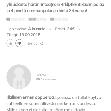
ylisuolaista häränrintaa(noin 4rkl),4kehtikaalin palaa
ja 4 pientä omenanpalaa ja hinta 34 euroa!
Upplevelse:
À la carte
•
Priset:
34€
•
Tillagt:
13.09.2015
Betyg: -2
kerma
85 Recensionen
Illallinen ennen oopperaa.
Lyonissa on tullut käytyä
suhteellisen säännöllisesti noin kerran vuodessa.
Milloinkaan ei ole tullut mitään mainittavia