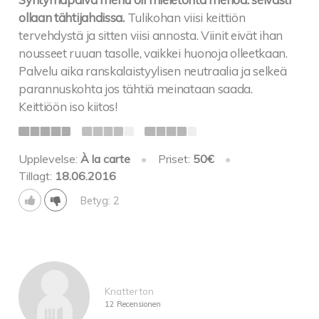
ollaan tähtijahdissa.
Tulikohan viisi keittiön
tervehdystä ja sitten viisi annosta. Viinit eivät ihan
nousseet ruuan tasolle, vaikkei huonoja olleetkaan.
Palvelu aika ranskalaistyylisen neutraalia ja selkeä
parannuskohta jos tähtiä meinataan saada.
Keittiöön iso kiitos!
Upplevelse:
À la carte
•
Priset:
50€
•
Tillagt:
18.06.2016
Betyg: 2
Knatterton
12 Recensionen