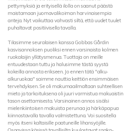
pettymyksiä ja erityisellä ilolla on saanut päästä
maistamaan juomavalikoiman harvinaisempia
anteja. Nyt vaikuttaa vahvasti siltä, että uudet tuulet
puhaltavat positiivisella tavalla.
Tilasimme seuralaisen kanssa Gobbas Gårdin
kasvisannoksen puoliksi ennen varsinaista kolmen
ruokalaijin yllätysmenua. Tuottaja on meille
entuudestaan tuttu ja halusimme tästä syystä
kokeilla annosta erikseen. Jo ennen tätä "alku-
alkuruokaa" saimme nauttia keittiön ensimmäisen
tervehdyksen. Se oli makumaailmaltaan suhteellisen
mieto ja tarkoituksena oli juuri varmistua makuaistin
tason asettamisesta. Varsinainen annos sisälsi
mielenkiintoisen makuista perunaa ja härkäpapua
kiinnostavalla tavalla valmistettuna. Voi suositella
myös itseni kaltaisille paatuneille lihansyöjille.
Osaavissa käsissä tavallisilta kuulostavat raaka-