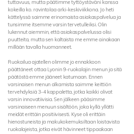
tuttavuus, mutta päätimme tyttöystäväni kanssa
kokeilla ko. ravintolaa arki-keskiviikkona. Jo heti
kättelyssä saimme erinomaista asiakaspalvelua ja
tunsimme itsemme varsin tervetulleiksi. Olin
lukennut aiemmin, että asiakaspalvelussa olisi
puutteita, mutta sen kaltaista me emme ainakaan
millään tavalla huomanneet.
Ruokailua ajatellen olimme jo ennakkoon
päättäneet ottaa Lyonin 9-ruokalajin menun ja sitä
päätöstä emme jääneet katumaan. Ennen
varsinaisen menun alkamista saimme keittiön
tervehdyksiä 3-4 kappaletta, jotka kaikki olivat
varsin innovatiivisia. Sen jälkeen pääsimme
varsinaiseen menuun sisältöön, joka kyllä yllätti
meidät erittäin positiivisesti. Kyse oli erittäin
hienostuneista ja makukokemuksiltaan loistavista
ruokalajeista, jotka eivät hävinneet tippaakaan