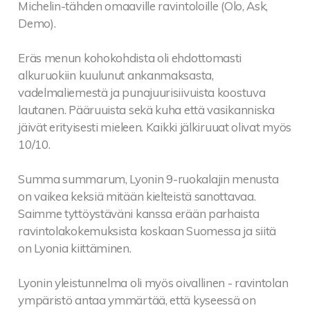
Michelin-tähden omaaville ravintoloille (Olo, Ask,
Demo).
Eräs menun kohokohdista oli ehdottomasti
alkuruokiin kuulunut ankanmaksasta,
vadelmaliemestä ja punajuurisiivuista koostuva
lautanen. Pääruuista sekä kuha että vasikanniska
jäivät erityisesti mieleen. Kaikki jälkiruuat olivat myös
10/10.
Summa summarum, Lyonin 9-ruokalajin menusta
on vaikea keksiä mitään kielteistä sanottavaa.
Saimme tyttöystäväni kanssa erään parhaista
ravintolakokemuksista koskaan Suomessa ja siitä
on Lyonia kiittäminen.
Lyonin yleistunnelma oli myös oivallinen - ravintolan
ympäristö antaa ymmärtää, että kyseessä on