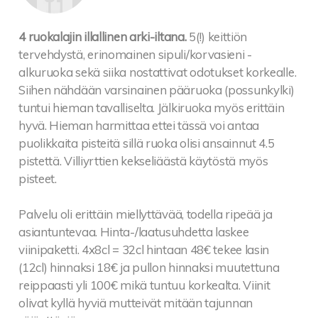
4 ruokalajin illallinen arki-iltana.
5(!) keittiön
tervehdystä, erinomainen sipuli/korvasieni -
alkuruoka sekä siika nostattivat odotukset korkealle.
Siihen nähdään varsinainen pääruoka (possunkylki)
tuntui hieman tavalliselta. Jälkiruoka myös erittäin
hyvä. Hieman harmittaa ettei tässä voi antaa
puolikkaita pisteitä sillä ruoka olisi ansainnut 4.5
pistettä. Villiyrttien kekseliäästä käytöstä myös
pisteet.
Palvelu oli erittäin miellyttävää, todella ripeää ja
asiantuntevaa. Hinta-/laatusuhdetta laskee
viinipaketti. 4x8cl = 32cl hintaan 48€ tekee lasin
(12cl) hinnaksi 18€ ja pullon hinnaksi muutettuna
reippaasti yli 100€ mikä tuntuu korkealta. Viinit
olivat kyllä hyviä mutteivät mitään tajunnan