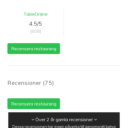
TableOnline
4.5/5
(808)
Recensera restaurang
Recensioner
(
75
)
Recensera restaurang
Över 2 år gamla recensioner
Dessa recensionen har ingen påverka till genomsnitt betyg