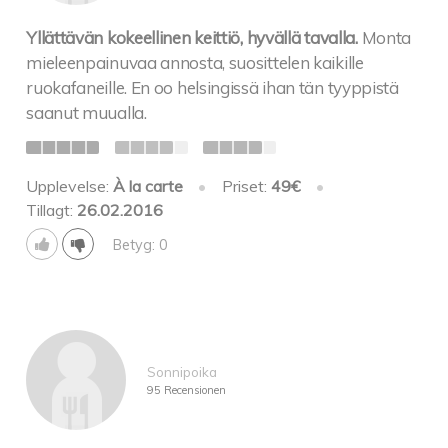
Yllättävän kokeellinen keittiö, hyvällä tavalla.
Monta
mieleenpainuvaa annosta, suosittelen kaikille
ruokafaneille. En oo helsingissä ihan tän tyyppistä
saanut muualla.
Upplevelse:
À la carte
•
Priset:
49€
•
Tillagt:
26.02.2016
Betyg: 0
Sonnipoika
95 Recensionen