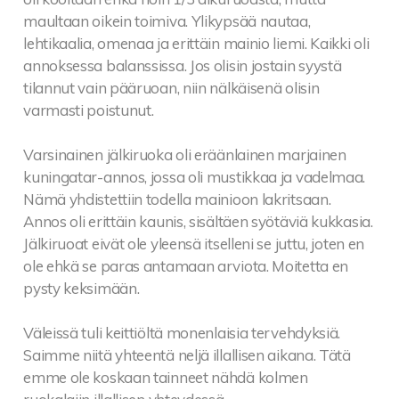
maultaan oikein toimiva. Ylikypsää nautaa,
lehtikaalia, omenaa ja erittäin mainio liemi. Kaikki oli
annoksessa balanssissa. Jos olisin jostain syystä
tilannut vain pääruoan, niin nälkäisenä olisin
varmasti poistunut.
Varsinainen jälkiruoka oli eräänlainen marjainen
kuningatar-annos, jossa oli mustikkaa ja vadelmaa.
Nämä yhdistettiin todella mainioon lakritsaan.
Annos oli erittäin kaunis, sisältäen syötäviä kukkasia.
Jälkiruoat eivät ole yleensä itselleni se juttu, joten en
ole ehkä se paras antamaan arviota. Moitetta en
pysty keksimään.
Väleissä tuli keittiöltä monenlaisia tervehdyksiä.
Saimme niitä yhteentä neljä illallisen aikana. Tätä
emme ole koskaan tainneet nähdä kolmen