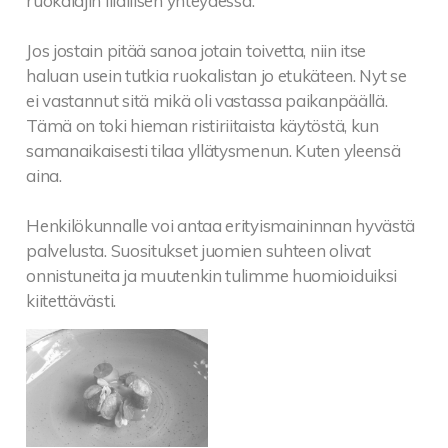
ruokalajin illallisen yhteydessä.
Jos jostain pitää sanoa jotain toivetta, niin itse
haluan usein tutkia ruokalistan jo etukäteen. Nyt se
ei vastannut sitä mikä oli vastassa paikanpäällä.
Tämä on toki hieman ristiriitaista käytöstä, kun
samanaikaisesti tilaa yllätysmenun. Kuten yleensä
aina.
Henkilökunnalle voi antaa erityismaininnan hyvästä
palvelusta. Suositukset juomien suhteen olivat
onnistuneita ja muutenkin tulimme huomioiduiksi
kiitettävästi.