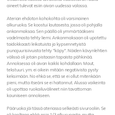
aineet tulevat esiin aivan uudessa valossa.
Aterian ehdoton kohokohta oli varsinainen
alkuruoka. Se koostui lautasesta, jossa oli pohjalla
ankanmaksaa. Sen päällä oli ymmärtääkseni
vadelmasta tehty liemi. Ankanmaksaan oli upotettu
taidokkaasti leikatuista ja kypsennetyistä
punajuurisiivuista tehty "käpy". Näiden kävynlehtien
välissä oli jotain pistaasin tapaista pähkinää.
Annoksessa oli aivan kaikki kohdallaan. Maut,
tekstuuri, ym. ei oikein mitään negatiivista pysty
keksimään. No ehkä se, että se ei ollut mitenkään
pieni, mutta itseäni se ei haitannut. Alussa vaikeinta
oli upottaa ruokailuvälineet niin tavattoman
kauniiseen annokseen.
Pääruoka jäi tässä ateriassa selkeästi sivurooliin. Se
oli kooltaan ehkä noin 1/3 alkuruoasta, mutta