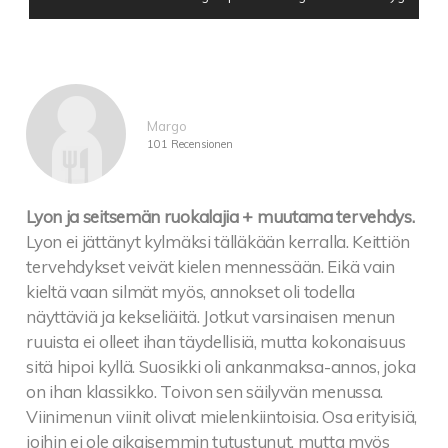
Margo
101 Recensionen
Lyon ja seitsemän ruokalajia + muutama tervehdys.
Lyon ei jättänyt kylmäksi tälläkään kerralla. Keittiön
tervehdykset veivät kielen mennessään. Eikä vain
kieltä vaan silmät myös, annokset oli todella
näyttäviä ja kekseliäitä. Jotkut varsinaisen menun
ruuista ei olleet ihan täydellisiä, mutta kokonaisuus
sitä hipoi kyllä. Suosikki oli ankanmaksa-annos, joka
on ihan klassikko. Toivon sen säilyvän menussa.
Viinimenun viinit olivat mielenkiintoisia. Osa erityisiä,
joihin ei ole aikaisemmin tutustunut, mutta myös