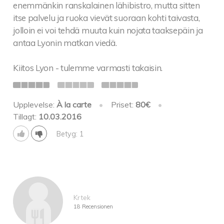
enemmänkin ranskalainen lähibistro, mutta sitten
itse palvelu ja ruoka vievät suoraan kohti taivasta,
jolloin ei voi tehdä muuta kuin nojata taaksepäin ja
antaa Lyonin matkan viedä.
Kiitos Lyon - tulemme varmasti takaisin.
Upplevelse:
À la carte
•
Priset:
80€
•
Tillagt:
10.03.2016
Betyg: 1
Krtek
18 Recensionen