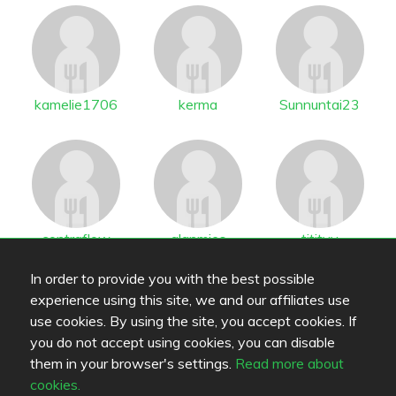
kamelie1706
kerma
Sunnuntai23
contraflow
alanmies
titityy
In order to provide you with the best possible
De som är intresserade (29)
experience using this site, we and our affiliates use
use cookies. By using the site, you accept cookies. If
you do not accept using cookies, you can disable
them in your browser's settings.
Read more about
cookies.