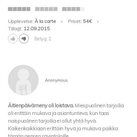
Upplevelse:
À la carte
•
Priset:
54€
•
Tillagt:
12.09.2015
Betyg: 2
Anonymous
Äitienpäivämeny oli loistava.
Miespuolinen tarjoilia
oli erittäin mukava ja asiantunteva, kun taas
naispuolinen tarjoilia ei ollut yhtä hyvä.
Kaikenkaikkiaan erittäin hyvä ja mukava paikka
tämän genren ravintoloille.