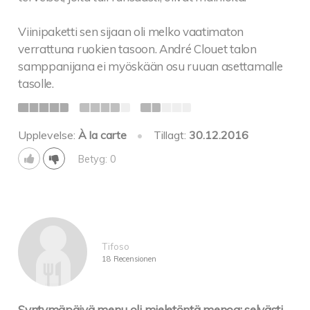
Viinipaketti sen sijaan oli melko vaatimaton
verrattuna ruokien tasoon. André Clouet talon
samppanijana ei myöskään osu ruuan asettamalle
tasolle.
Upplevelse:
À la carte
•
Tillagt:
30.12.2016
Betyg: 0
Tifoso
18 Recensionen
Syntymäpäivä menu oli mieletöntä menoa: selvästi