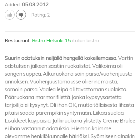
Added:
05.03.2012
Rating: 2
Restaurant:
Bistro Helsinki 15
italian bistro
Suurin odotuksin neljällä hengellä kokeilemassa.
Vartin
odotuksen jälkeen saatiin ruokalistat. Valikoima oli
sangen suppea. Alkuruokana söin parsa/vuohenjuusto
annoksen. Vuohenjuustomousse oli erinomaista,
samoin parsa. Vaalea leipä oli tavattoman suolaista.
Pääruokana marmorifilettä, jonka kypsyysastetta
tarjoilija ei kysynyt. Oli ihan OK, mutta tällaisesta lihasta
pitäisi saada parempikin syntymään. Liikaa suolaa.
Lisukkeet käypäisiä. Jälkiruokana ylistetty Creme Brulee
ei ihan vastannut odotuksia. Hieman koimme
olevamme henkilökunnalle häiriöksi. Syömiseen ainakin