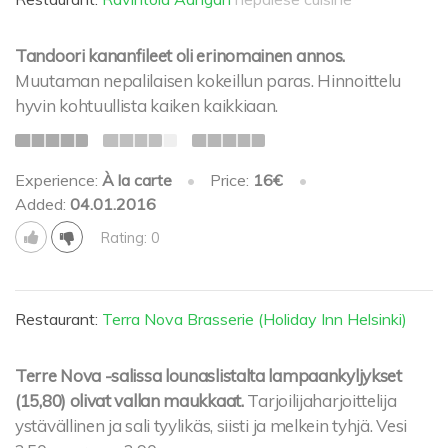
Tandoori kananfileet oli erinomainen annos.
Muutaman nepalilaisen kokeillun paras. Hinnoittelu
hyvin kohtuullista kaiken kaikkiaan.
Experience:
À la carte
•
Price:
16€
•
Added:
04.01.2016
Rating: 0
Restaurant:
Terra Nova Brasserie (Holiday Inn Helsinki)
Terre Nova -salissa lounaslistalta lampaankyljykset
(15,80) olivat vallan maukkaat.
Tarjoilijaharjoittelija
ystävällinen ja sali tyylikäs, siisti ja melkein tyhjä. Vesi