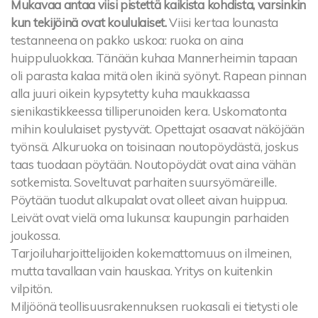
Mukavaa antaa viisi pistettä kaikista kohdista, varsinkin
kun tekijöinä ovat koululaiset.
Viisi kertaa lounasta
testanneena on pakko uskoa: ruoka on aina
huippuluokkaa. Tänään kuhaa Mannerheimin tapaan
oli parasta kalaa mitä olen ikinä syönyt. Rapean pinnan
alla juuri oikein kypsytetty kuha maukkaassa
sienikastikkeessa tilliperunoiden kera. Uskomatonta
mihin koululaiset pystyvät. Opettajat osaavat näköjään
työnsä. Alkuruoka on toisinaan noutopöydästä, joskus
taas tuodaan pöytään. Noutopöydät ovat aina vähän
sotkemista. Soveltuvat parhaiten suursyömäreille.
Pöytään tuodut alkupalat ovat olleet aivan huippua.
Leivät ovat vielä oma lukunsa: kaupungin parhaiden
joukossa.
Tarjoiluharjoittelijoiden kokemattomuus on ilmeinen,
mutta tavallaan vain hauskaa. Yritys on kuitenkin
vilpitön.
Miljöönä teollisuusrakennuksen ruokasali ei tietysti ole