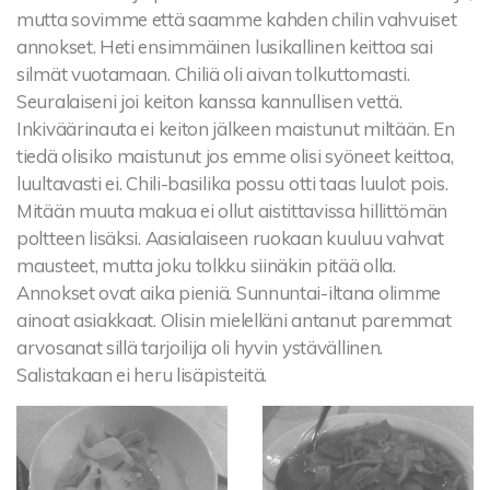
mutta sovimme että saamme kahden chilin vahvuiset
annokset. Heti ensimmäinen lusikallinen keittoa sai
silmät vuotamaan. Chiliä oli aivan tolkuttomasti.
Seuralaiseni joi keiton kanssa kannullisen vettä.
Inkiväärinauta ei keiton jälkeen maistunut miltään. En
tiedä olisiko maistunut jos emme olisi syöneet keittoa,
luultavasti ei. Chili-basilika possu otti taas luulot pois.
Mitään muuta makua ei ollut aistittavissa hillittömän
poltteen lisäksi. Aasialaiseen ruokaan kuuluu vahvat
mausteet, mutta joku tolkku siinäkin pitää olla.
Annokset ovat aika pieniä. Sunnuntai-iltana olimme
ainoat asiakkaat. Olisin mielelläni antanut paremmat
arvosanat sillä tarjoilija oli hyvin ystävällinen.
Salistakaan ei heru lisäpisteitä.