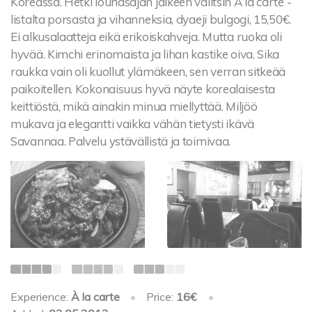
Koreassa. Hetki lounasajan jälkeen valitsin Á la carte -
listalta porsasta ja vihanneksia, dyaeji bulgogi, 15,50€.
Ei alkusalaatteja eikä erikoiskahveja. Mutta ruoka oli
hyvää. Kimchi erinomaista ja lihan kastike oiva. Sika
raukka vain oli kuollut ylämäkeen, sen verran sitkeää
paikoitellen. Kokonaisuus hyvä näyte korealaisesta
keittiöstä, mikä ainakin minua miellyttää. Miljöö
mukava ja elegantti vaikka vähän tietysti ikävä
Savannaa. Palvelu ystävällistä ja toimivaa.
Experience:
À la carte
•
Price:
16€
•