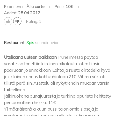
Experience:
À la carte
•
Price:
10€
•
Added:
25.04.2012
Rating: 1
Restaurant:
Spis
scandinavian
Uteliaana uuteen paikkaan.
Puhelimessa pöytää
varatessa todettiin kiireinen aikataulu, joten tilasin
pääruoan jo ennakkoon. Lohta ja ruista oli todella hyvä
ja erilainen annos kohtuuhintaan 21€. Vihreä väri oli
tillistä peräisin. Asettelu oli nykytrendin mukaan varsin
taiteellinen.
Jälkiruokana punajuuresta ja turkinpippurista kehitetty
persoonallinen herkku 11€.
Ylimääräisenä alkuun pussi talon omia sipsejä ja
esijälkiruoka olivat mukavia yllätyksiä. Espresson