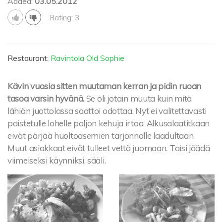
Added:
03.05.2012
Rating: 3
Restaurant:
Ravintola Old Sophie
Kävin vuosia sitten muutaman kerran ja pidin ruoan
tasoa varsin hyvänä.
Se oli jotain muuta kuin mitä
lähiön juottolassa saattoi odottaa. Nyt ei valitettavasti
paistetulle lohelle paljon kehuja irtoa. Alkusalaatitkaan
eivät pärjää huoltoasemien tarjonnalle laadultaan.
Muut asiakkaat eivät tulleet vettä juomaan. Taisi jäädä
viimeiseksi käynniksi, sääli.