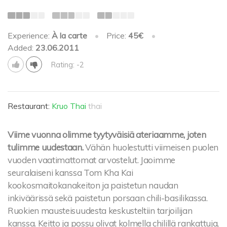
Experience:
À la carte
•
Price:
45€
•
Added:
23.06.2011
Rating: -2
Restaurant:
Kruo Thai
thai
Viime vuonna olimme tyytyväisiä ateriaamme, joten
tulimme uudestaan.
Vähän huolestutti viimeisen puolen
vuoden vaatimattomat arvostelut. Jaoimme
seuralaiseni kanssa Tom Kha Kai
kookosmaitokanakeiton ja paistetun naudan
inkiväärissä sekä paistetun porsaan chili-basilikassa.
Ruokien mausteisuudesta keskusteltiin tarjoilijan
kanssa. Keitto ja possu olivat kolmella chilillä rankattuja,