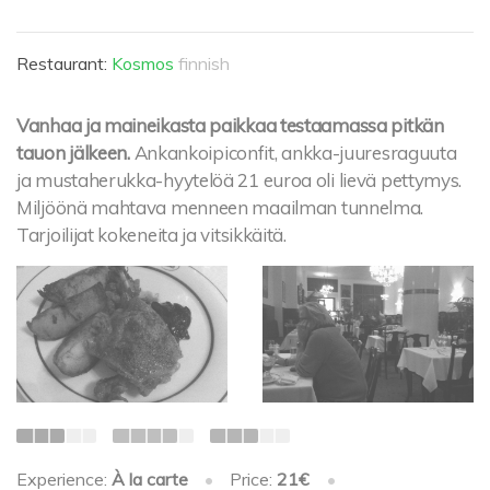
Restaurant:
Kosmos
finnish
Vanhaa ja maineikasta paikkaa testaamassa pitkän
tauon jälkeen.
Ankankoipiconfit, ankka-juuresraguuta
ja mustaherukka-hyytelöä 21 euroa oli lievä pettymys.
Miljöönä mahtava menneen maailman tunnelma.
Tarjoilijat kokeneita ja vitsikkäitä.
Experience:
À la carte
•
Price:
21€
•