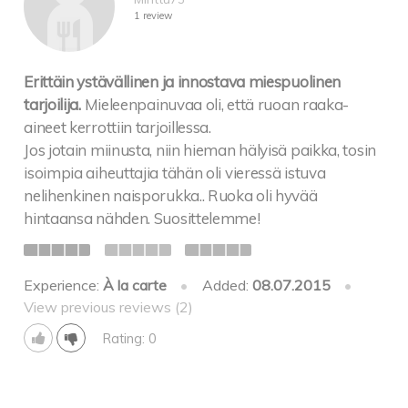
1 review
Erittäin ystävällinen ja innostava miespuolinen
tarjoilija.
Mieleenpainuvaa oli, että ruoan raaka-
aineet kerrottiin tarjoillessa.
Jos jotain miinusta, niin hieman hälyisä paikka, tosin
isoimpia aiheuttajia tähän oli vieressä istuva
nelihenkinen naisporukka.. Ruoka oli hyvää
hintaansa nähden. Suosittelemme!
Experience:
À la carte
•
Added:
08.07.2015
•
View previous reviews (2)
Rating: 0