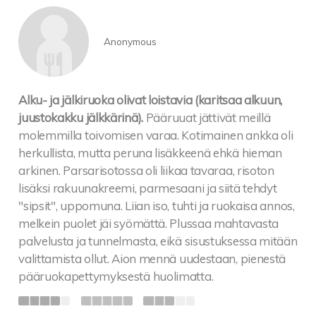
Anonymous
Alku- ja jälkiruoka olivat loistavia (karitsaa alkuun,
juustokakku jälkkärinä).
Pääruuat jättivät meillä
molemmilla toivomisen varaa. Kotimainen ankka oli
herkullista, mutta peruna lisäkkeenä ehkä hieman
arkinen. Parsarisotossa oli liikaa tavaraa, risoton
lisäksi rakuunakreemi, parmesaani ja siitä tehdyt
"sipsit", uppomuna. Liian iso, tuhti ja ruokaisa annos,
melkein puolet jäi syömättä. Plussaa mahtavasta
palvelusta ja tunnelmasta, eikä sisustuksessa mitään
valittamista ollut. Aion mennä uudestaan, pienestä
pääruokapettymyksestä huolimatta.