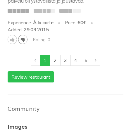
palvelu oli ystävällistä ja joustavaa.
Experience:
À la carte
•
Price:
60€
•
Added:
29.03.2015
Rating: 0
1
2
3
4
5
Review restaurant
Community
Images