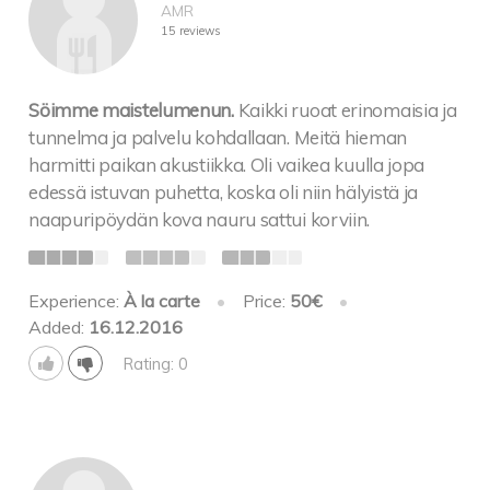
AMR
15 reviews
Söimme maistelumenun.
Kaikki ruoat erinomaisia ja
tunnelma ja palvelu kohdallaan. Meitä hieman
harmitti paikan akustiikka. Oli vaikea kuulla jopa
edessä istuvan puhetta, koska oli niin hälyistä ja
naapuripöydän kova nauru sattui korviin.
Experience:
À la carte
•
Price:
50€
•
Added:
16.12.2016
Rating: 0