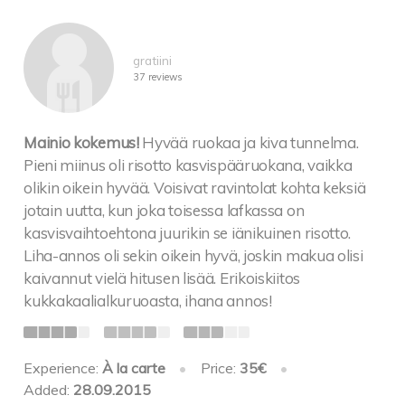
gratiini
37 reviews
Mainio kokemus!
Hyvää ruokaa ja kiva tunnelma.
Pieni miinus oli risotto kasvispääruokana, vaikka
olikin oikein hyvää. Voisivat ravintolat kohta keksiä
jotain uutta, kun joka toisessa lafkassa on
kasvisvaihtoehtona juurikin se iänikuinen risotto.
Liha-annos oli sekin oikein hyvä, joskin makua olisi
kaivannut vielä hitusen lisää. Erikoiskiitos
kukkakaalialkuruoasta, ihana annos!
Experience:
À la carte
•
Price:
35€
•
Added:
28.09.2015