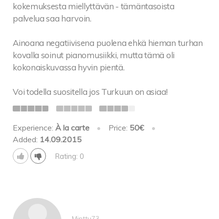
kokemuksesta miellyttävän - tämäntasoista
palvelua saa harvoin.
Ainoana negatiivisena puolena ehkä hieman turhan
kovalla soinut pianomusiikki, mutta tämä oli
kokonaiskuvassa hyvin pientä.
Voi todella suositella jos Turkuun on asiaa!
Experience:
À la carte
•
Price:
50€
•
Added:
14.09.2015
Rating: 0
Minttu73