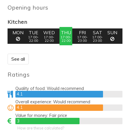
Opening hours
Kitchen
MON
TUE
WED
THU
FRI
SAT
SUN
17:00-
17:00-
17:00-
17:00-
17:00-
22:00
22:00
22:00
23:00
23:00
See all
Ratings
Quality of food:
Would recommend
4.1
4.1
Overall experience:
Would recommend
4.1
4.1
Value for money:
Fair price
3
3
How are these calculated?