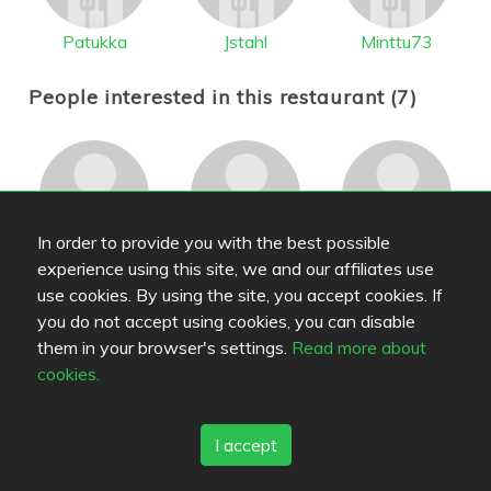
Patukka
Jstahl
Minttu73
People interested in this restaurant (7)
In order to provide you with the best possible
Fudodachi
AnnuS
Sukan
experience using this site, we and our affiliates use
use cookies. By using the site, you accept cookies. If
you do not accept using cookies, you can disable
them in your browser's settings.
Read more about
cookies.
tipi
elja
tiinatku
I accept