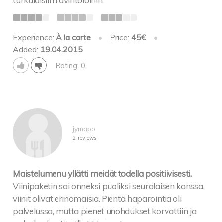
turkulaisiin ravintoloihin.
Experience:
À la carte
•
Price:
45€
•
Added:
19.04.2015
Rating: 0
jymapo
2 reviews
Maistelumenu yllätti meidät todella positiivisesti.
Viinipaketin sai onneksi puoliksi seuralaisen kanssa,
viinit olivat erinomaisia. Pientä haparointia oli
palvelussa, mutta pienet unohdukset korvattiin ja