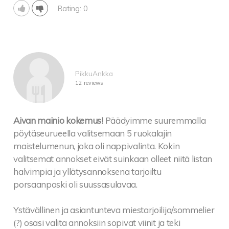
Rating: 0
PikkuAnkka
12 reviews
Aivan mainio kokemus!
Päädyimme suuremmalla
pöytäseurueella valitsemaan 5 ruokalajin
maistelumenun, joka oli nappivalinta. Kokin
valitsemat annokset eivät suinkaan olleet niitä listan
halvimpia ja yllätysannoksena tarjoiltu
porsaanposki oli suussasulavaa.
Ystävällinen ja asiantunteva miestarjoilija/sommelier
(?) osasi valita annoksiin sopivat viinit ja teki