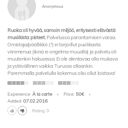
Anonymous
Ruoka oli hyvää, samoin miljöö, erityisesti elävästä
musiikista pisteet.
Palvelussa parantamisen varaa.
Omistaja/päällikkö (?) ei tarjoillut puolikasta
viinimenua (ikinä ei ongelma muualla) ja palvelu oli
muutenkin hakusessa. Ei ole alentavaa olla mukava
ja ystävällinen vaikka Turussa ollaankin.
Paremmalla palvelulla kokemus olisi ollut loistava!
Experience:
À la carte
•
Price:
50€
•
Added:
07.02.2016
Rating: 0