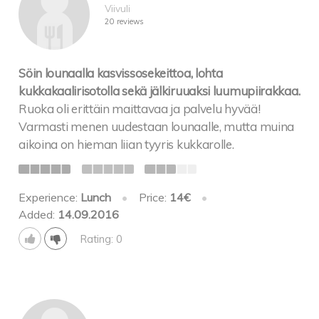
Viivuli
20 reviews
Söin lounaalla kasvissosekeittoa, lohta
kukkakaalirisotolla sekä jälkiruuaksi luumupiirakkaa.
Ruoka oli erittäin maittavaa ja palvelu hyvää!
Varmasti menen uudestaan lounaalle, mutta muina
aikoina on hieman liian tyyris kukkarolle.
Experience:
Lunch
•
Price:
14€
•
Added:
14.09.2016
Rating: 0