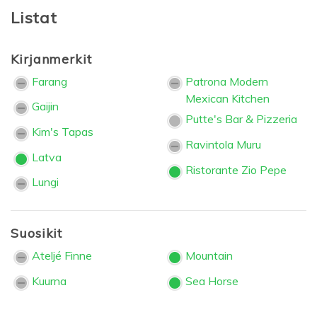
Listat
Kirjanmerkit
Farang
Patrona Modern
Mexican Kitchen
Gaijin
Putte's Bar & Pizzeria
Kim's Tapas
Ravintola Muru
Latva
Ristorante Zio Pepe
Lungi
Suosikit
Ateljé Finne
Mountain
Kuurna
Sea Horse