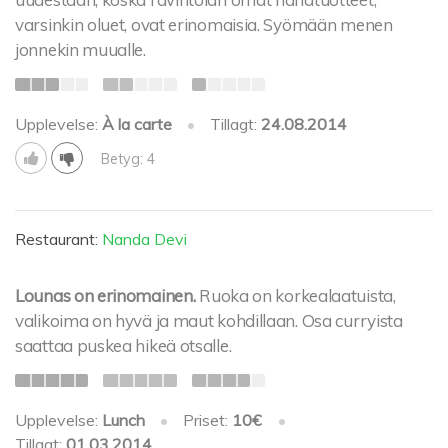
varsinkin oluet, ovat erinomaisia. Syömään menen
jonnekin muualle.
Upplevelse:
À la carte
•
Tillagt:
24.08.2014
Betyg: 4
Restaurant:
Nanda Devi
Lounas on erinomainen.
Ruoka on korkealaatuista,
valikoima on hyvä ja maut kohdillaan. Osa curryista
saattaa puskea hikeä otsalle.
Upplevelse:
Lunch
•
Priset:
10€
•
Tillagt:
01.03.2014