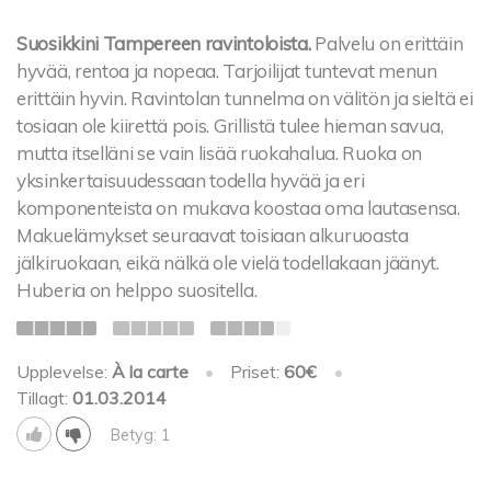
Suosikkini Tampereen ravintoloista.
Palvelu on erittäin
hyvää, rentoa ja nopeaa. Tarjoilijat tuntevat menun
erittäin hyvin. Ravintolan tunnelma on välitön ja sieltä ei
tosiaan ole kiirettä pois. Grillistä tulee hieman savua,
mutta itselläni se vain lisää ruokahalua. Ruoka on
yksinkertaisuudessaan todella hyvää ja eri
komponenteista on mukava koostaa oma lautasensa.
Makuelämykset seuraavat toisiaan alkuruoasta
jälkiruokaan, eikä nälkä ole vielä todellakaan jäänyt.
Huberia on helppo suositella.
Upplevelse:
À la carte
•
Priset:
60€
•
Tillagt:
01.03.2014
Betyg: 1