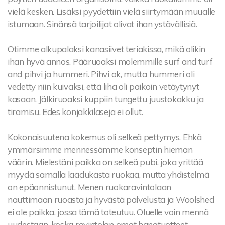
vielä kesken. Lisäksi pyydettiin vielä siirtymään muualle
istumaan. Sinänsä tarjoilijat olivat ihan ystävällisiä.
Otimme alkupalaksi kanasiivet teriakissa, mikä olikin
ihan hyvä annos. Pääruoaksi molemmille surf and turf
and pihvi ja hummeri. Pihvi ok, mutta hummeri oli
vedetty niin kuivaksi, että liha oli paikoin vetäytynyt
kasaan. Jälkiruoaksi kuppiin tungettu juustokakku ja
tiramisu. Edes konjakkilaseja ei ollut.
Kokonaisuutena kokemus oli selkeä pettymys. Ehkä
ymmärsimme mennessämme konseptin hieman
väärin. Mielestäni paikka on selkeä pubi, joka yrittää
myydä samalla laadukasta ruokaa, mutta yhdistelmä
on epäonnistunut. Menen ruokaravintolaan
nauttimaan ruoasta ja hyvästä palvelusta ja Woolshed
ei ole paikka, jossa tämä toteutuu. Oluelle voin mennä
uudestaan, koska ravintolan omat hanatuotteet,