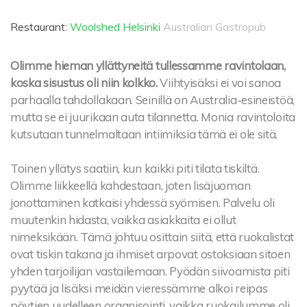
Restaurant:
Woolshed Helsinki
Australian Gastropub
Olimme hieman yllättyneitä tullessamme ravintolaan,
koska sisustus oli niin kolkko.
Viihtyisäksi ei voi sanoa
parhaalla tahdollakaan. Seinillä on Australia-esineistöä,
mutta se ei juurikaan auta tilannetta. Monia ravintoloita
kutsutaan tunnelmaltaan intiimiksia tämä ei ole sitä.
Toinen yllätys saatiin, kun kaikki piti tilata tiskiltä.
Olimme liikkeellä kahdestaan, joten lisäjuoman
jonottaminen katkaisi yhdessä syömisen. Palvelu oli
muutenkin hidasta, vaikka asiakkaita ei ollut
nimeksikään. Tämä johtuu osittain siitä, että ruokalistat
ovat tiskin takana ja ihmiset arpovat ostoksiaan sitoen
yhden tarjoilijan vastailemaan. Pyödän siivoamista piti
pyytää ja lisäksi meidän vieressämme alkoi reipas
pöytien uudelleen organisointi, vaikka ruokailumme oli