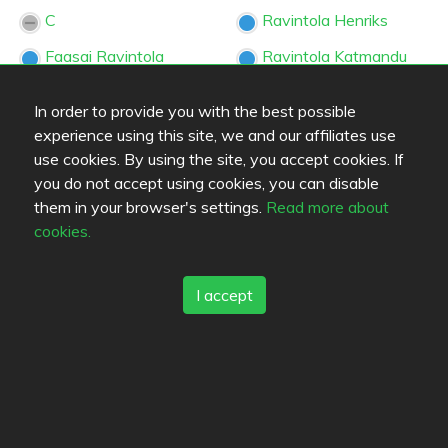
C
Ravintola Henriks
Faasai Ravintola
Ravintola Katmandu
Satakunnankatu
Neljä Vuodenaikaa
Ravintola Näsinneula
In order to provide you with the best possible
New Chinese Food
experience using this site, we and our affiliates use
Ravintola Paakari
use cookies. By using the site, you accept cookies. If
Ravintola Borneo
Zipatta
you do not accept using cookies, you can disable
Ravintola EViN
them in your browser's settings.
Read more about
cookies.
Favorites
I accept
Aseman Grilli
Pizzeria Napoli
Coussicca
Ravinteli Bertha
Heval
Ravinteli Huber
Nanda Devi
Ravintola Siipiweikot
Panimoravintola Plevna
Tiiliholvi