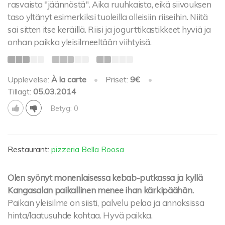
rasvaista "jäännöstä". Aika ruuhkaista, eikä siivouksen
taso yltänyt esimerkiksi tuoleilla olleisiin riiseihin. Niitä
sai sitten itse keräillä. Riisi ja jogurttikastikkeet hyviä ja
onhan paikka yleisilmeeltään viihtyisä.
Upplevelse:
À la carte
•
Priset:
9€
•
Tillagt:
05.03.2014
Betyg: 0
Restaurant:
pizzeria Bella Roosa
Olen syönyt monenlaisessa kebab-putkassa ja kyllä
Kangasalan paikallinen menee ihan kärkipäähän.
Paikan yleisilme on siisti, palvelu pelaa ja annoksissa
hinta/laatusuhde kohtaa. Hyvä paikka.