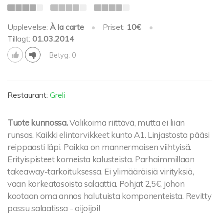
Upplevelse:
À la carte
•
Priset:
10€
•
Tillagt:
01.03.2014
Betyg: 0
Restaurant:
Greli
Tuote kunnossa.
Valikoima riittävä, mutta ei liian
runsas. Kaikki elintarvikkeet kunto A1. Linjastosta pääsi
reippaasti läpi. Paikka on mannermaisen viihtyisä.
Erityispisteet komeista kalusteista. Parhaimmillaan
takeaway-tarkoituksessa. Ei ylimääräisiä virityksiä,
vaan korkeatasoista salaattia. Pohjat 2,5€, johon
kootaan oma annos halutuista komponenteista. Revitty
possu salaatissa - oijoijoi!