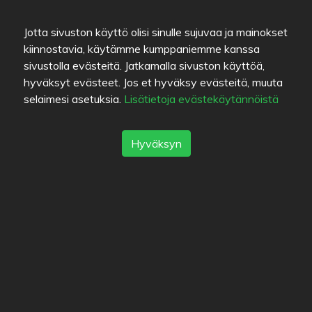
ainesosan maistoi selvästi ja kasvikset olivat tuoreita ja
rapeita.
Jotta sivuston käyttö olisi sinulle sujuvaa ja mainokset
Tänne tulen taas uudestaankin, ehkä seuraavalla
kiinnostavia, käytämme kumppaniemme kanssa
kerralla kokeilemaan paikan hot pot-uutuutta..
sivustolla evästeitä. Jatkamalla sivuston käyttöä,
hyväksyt evästeet. Jos et hyväksy evästeitä, muuta
selaimesi asetuksia.
Lisätietoja evästekäytännöistä
Kokemus:
À la carte
•
Hinta:
16€
•
Lisätty:
03.08.2014
Hyväksyn
Arvosana: 0
1
2
Kuvat
Seuraajat