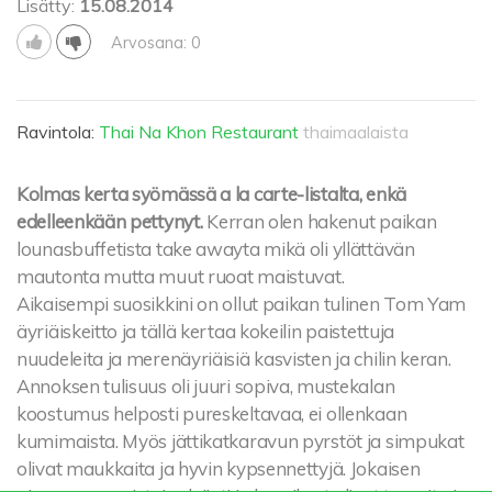
Lisätty:
15.08.2014
Arvosana: 0
Ravintola:
Thai Na Khon Restaurant
thaimaalaista
Kolmas kerta syömässä a la carte-listalta, enkä
edelleenkään pettynyt.
Kerran olen hakenut paikan
lounasbuffetista take awayta mikä oli yllättävän
mautonta mutta muut ruoat maistuvat.
Aikaisempi suosikkini on ollut paikan tulinen Tom Yam
äyriäiskeitto ja tällä kertaa kokeilin paistettuja
nuudeleita ja merenäyriäisiä kasvisten ja chilin keran.
Annoksen tulisuus oli juuri sopiva, mustekalan
koostumus helposti pureskeltavaa, ei ollenkaan
kumimaista. Myös jättikatkaravun pyrstöt ja simpukat
olivat maukkaita ja hyvin kypsennettyjä. Jokaisen