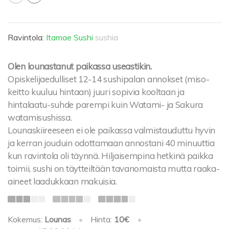
Ravintola:
Itamae Sushi
sushia
Olen lounastanut paikassa useastikin.
Opiskelijaedulliset 12-14 sushipalan annokset (miso-
keitto kuuluu hintaan) juuri sopivia kooltaan ja
hintalaatu-suhde parempi kuin Watami- ja Sakura
watamisushissa.
Lounaskiireeseen ei ole paikassa valmistauduttu hyvin
ja kerran jouduin odottamaan annostani 40 minuuttia
kun ravintola oli täynnä. Hiljaisempina hetkinä paikka
toimii, sushi on täytteiltään tavanomaista mutta raaka-
aineet laadukkaan makuisia.
Kokemus:
Lounas
•
Hinta:
10€
•