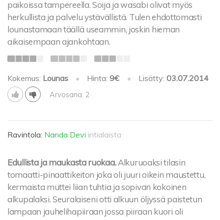
paikoissa tampereella. Soija ja wasabi olivat myös
herkullista ja palvelu ystävällistä. Tulen ehdottomasti
lounastamaan täällä useammin, joskin hieman
aikaisempaan ajankohtaan.
Kokemus:
Lounas
•
Hinta:
9€
•
Lisätty:
03.07.2014
Arvosana: 2
Ravintola:
Nanda Devi
intialaista
Edullista ja maukasta ruokaa.
Alkuruoaksi tilasin
tomaatti-pinaattikeiton joka oli juuri oikein maustettu,
kermaista muttei liian tuhtia ja sopivan kokoinen
alkupalaksi. Seuralaiseni otti alkuun öljyssä paistetun
lampaan jauhelihapiiraan jossa piiraan kuori oli