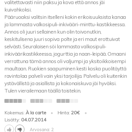
valitettavasti niin paksu ja kova että annos jäi
kuivahkoksi.
Pääruoaksi valitsin itselleni kokin erikoisuuksista kanaa
ja lammasta valkosipuli-inkivääri-minttu-kastikkeessa.
Annos oli juuri sellainen kun olin toivonutkin,
keskitulisena juuri sopiva polte ja eri maut erottuivat
selvästi. Seuralaisen söi lammasta valkosipuli-
inkiväärikastikkeessa, jogurttia ja naan-leipää. Omaani
verrattuna tämä annos oli valjumpi ja yksitoikkoisempi
maultaan. Ruokien saapuminen kesti koska puolitäyttä
ravintolaa palveli vain yksi tarjoilija. Palvelu oli kuitenkin
ystävällistä ja asiallista ja kokonaiskuva jäi hyväksi.
Tulen vierailemaan täällä toistekin.
Kokemus:
À la carte
•
Hinta:
20€
•
Lisätty:
04.07.2014
Arvosana: 2