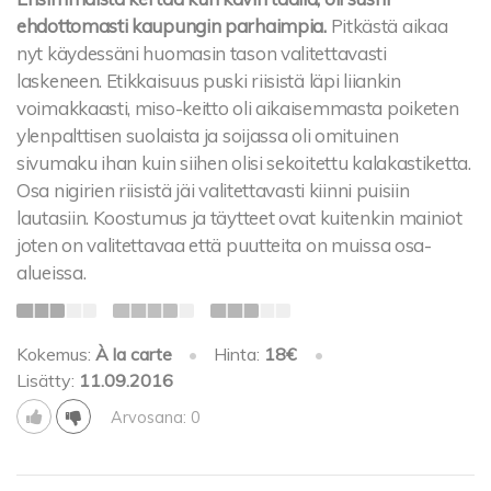
ehdottomasti kaupungin parhaimpia.
Pitkästä aikaa
nyt käydessäni huomasin tason valitettavasti
laskeneen. Etikkaisuus puski riisistä läpi liiankin
voimakkaasti, miso-keitto oli aikaisemmasta poiketen
ylenpalttisen suolaista ja soijassa oli omituinen
sivumaku ihan kuin siihen olisi sekoitettu kalakastiketta.
Osa nigirien riisistä jäi valitettavasti kiinni puisiin
lautasiin. Koostumus ja täytteet ovat kuitenkin mainiot
joten on valitettavaa että puutteita on muissa osa-
alueissa.
Kokemus:
À la carte
•
Hinta:
18€
•
Lisätty:
11.09.2016
Arvosana: 0