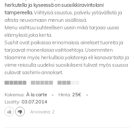
herkutella ja kyseessä on suosikkiravintolani
tampereella.
Viihtyisä sisustus, palvelu ystävällistä ja
altista neuvomaan menun sisällössä.
Menu vaihtuu suhteellisen usein mikä tarjoaa uusia
elämyksiä joka kerta.
Sushit ovat paikassa erinomaisia, ainekset tuoreita ja
tarjoavat monenlaisia vaihtoehtoja. Useimmiten
tilaamme myös herkullisia yakitoreja eli kanavartaita ja
viime reissulla uudeksi suosikikseni tulivat myös suussa
sulavat sashimi-annokset.
Kokemus:
À la carte
•
Hinta:
25€
•
Lisätty:
03.07.2014
Arvosana: 2