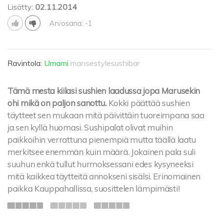
Lisätty:
02.11.2014
Arvosana: -1
Ravintola:
Umami
mansestylesushibar
Tämä mesta kiilasi sushien laadussa jopa Marusekin
ohi mikä on paljon sanottu.
Kokki päättää sushien
täytteet sen mukaan mitä päivittäin tuoreimpana saa
ja sen kyllä huomasi. Sushipalat olivat muihin
paikkoihin verrattuna pienempiä mutta täällä laatu
merkitsee enemmän kuin määrä. Jokainen pala suli
suuhun enkä tullut hurmoksessani edes kysyneeksi
mitä kaikkea täytteitä annokseni sisälsi. Erinomainen
paikka Kauppahallissa, suosittelen lämpimästi!