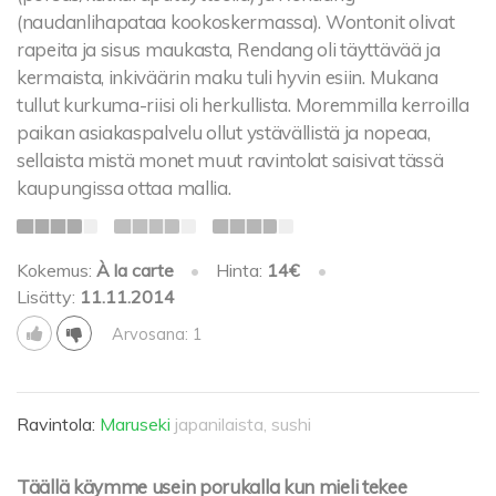
(naudanlihapataa kookoskermassa). Wontonit olivat
rapeita ja sisus maukasta, Rendang oli täyttävää ja
kermaista, inkiväärin maku tuli hyvin esiin. Mukana
tullut kurkuma-riisi oli herkullista. Moremmilla kerroilla
paikan asiakaspalvelu ollut ystävällistä ja nopeaa,
sellaista mistä monet muut ravintolat saisivat tässä
kaupungissa ottaa mallia.
Kokemus:
À la carte
•
Hinta:
14€
•
Lisätty:
11.11.2014
Arvosana: 1
Ravintola:
Maruseki
japanilaista, sushi
Täällä käymme usein porukalla kun mieli tekee