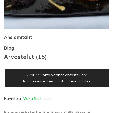
Ansiomitalit
Blogi
Arvostelut
(
15
)
Yli 2 vuotta vanhat arvostelut
Nämä arvostelut eivät vaikuta keskiarvoihin
Ravintola:
Maka Sushi
sushi
Ensimmäistä kertaa kun kävin täällä, oli sushi