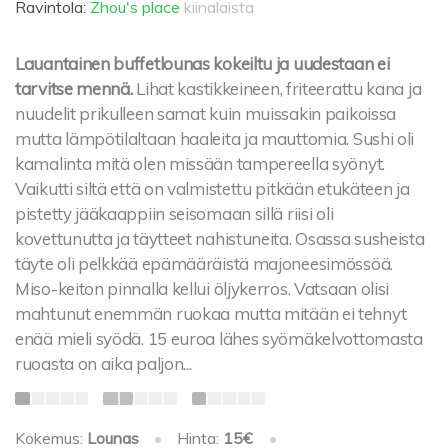
Ravintola:
Zhou's place
kiinalaista
Lauantainen buffetlounas kokeiltu ja uudestaan ei
tarvitse mennä.
Lihat kastikkeineen, friteerattu kana ja
nuudelit prikulleen samat kuin muissakin paikoissa
mutta lämpötilaltaan haaleita ja mauttomia. Sushi oli
kamalinta mitä olen missään tampereella syönyt.
Vaikutti siltä että on valmistettu pitkään etukäteen ja
pistetty jääkaappiin seisomaan sillä riisi oli
kovettunutta ja täytteet nahistuneita. Osassa susheista
täyte oli pelkkää epämääräistä majoneesimössöä.
Miso-keiton pinnalla kellui öljykerros. Vatsaan olisi
mahtunut enemmän ruokaa mutta mitään ei tehnyt
enää mieli syödä. 15 euroa lähes syömäkelvottomasta
ruoasta on aika paljon...
Kokemus:
Lounas
•
Hinta:
15€
•