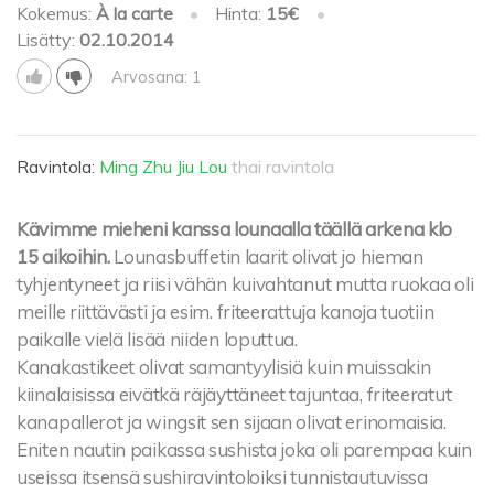
Kokemus:
À la carte
•
Hinta:
15€
•
Lisätty:
02.10.2014
Arvosana: 1
Ravintola:
Ming Zhu Jiu Lou
thai ravintola
Kävimme mieheni kanssa lounaalla täällä arkena klo
15 aikoihin.
Lounasbuffetin laarit olivat jo hieman
tyhjentyneet ja riisi vähän kuivahtanut mutta ruokaa oli
meille riittävästi ja esim. friteerattuja kanoja tuotiin
paikalle vielä lisää niiden loputtua.
Kanakastikeet olivat samantyylisiä kuin muissakin
kiinalaisissa eivätkä räjäyttäneet tajuntaa, friteeratut
kanapallerot ja wingsit sen sijaan olivat erinomaisia.
Eniten nautin paikassa sushista joka oli parempaa kuin
useissa itsensä sushiravintoloiksi tunnistautuvissa