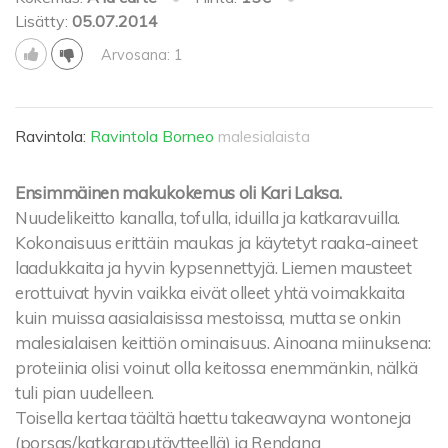
Lisätty:
05.07.2014
Arvosana: 1
Ravintola:
Ravintola Borneo
malesialaista
Ensimmäinen makukokemus oli Kari Laksa.
Nuudelikeitto kanalla, tofulla, iduilla ja katkaravuilla.
Kokonaisuus erittäin maukas ja käytetyt raaka-aineet
laadukkaita ja hyvin kypsennettyjä. Liemen mausteet
erottuivat hyvin vaikka eivät olleet yhtä voimakkaita
kuin muissa aasialaisissa mestoissa, mutta se onkin
malesialaisen keittiön ominaisuus. Ainoana miinuksena:
proteiinia olisi voinut olla keitossa enemmänkin, nälkä
tuli pian uudelleen.
Toisella kertaa täältä haettu takeawayna wontoneja
(porsas/katkaraputäytteellä) ja Rendang