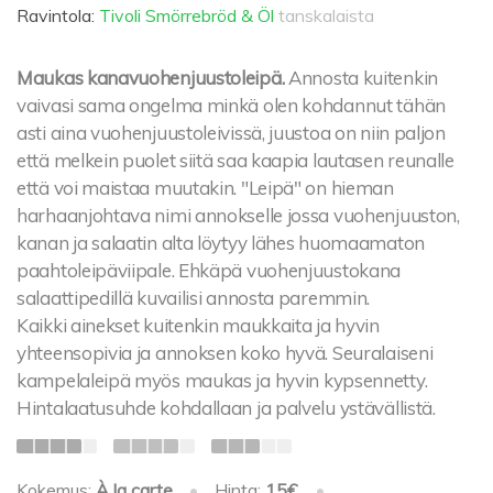
Ravintola:
Tivoli Smörrebröd & Öl
tanskalaista
Maukas kanavuohenjuustoleipä.
Annosta kuitenkin
vaivasi sama ongelma minkä olen kohdannut tähän
asti aina vuohenjuustoleivissä, juustoa on niin paljon
että melkein puolet siitä saa kaapia lautasen reunalle
että voi maistaa muutakin. "Leipä" on hieman
harhaanjohtava nimi annokselle jossa vuohenjuuston,
kanan ja salaatin alta löytyy lähes huomaamaton
paahtoleipäviipale. Ehkäpä vuohenjuustokana
salaattipedillä kuvailisi annosta paremmin.
Kaikki ainekset kuitenkin maukkaita ja hyvin
yhteensopivia ja annoksen koko hyvä. Seuralaiseni
kampelaleipä myös maukas ja hyvin kypsennetty.
Hintalaatusuhde kohdallaan ja palvelu ystävällistä.
Kokemus:
À la carte
•
Hinta:
15€
•