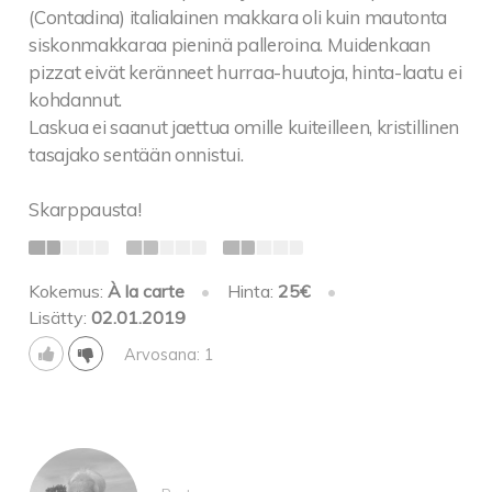
(Contadina) italialainen makkara oli kuin mautonta
siskonmakkaraa pieninä palleroina. Muidenkaan
pizzat eivät keränneet hurraa-huutoja, hinta-laatu ei
kohdannut.
Laskua ei saanut jaettua omille kuiteilleen, kristillinen
tasajako sentään onnistui.
Skarppausta!
Kokemus:
À la carte
•
Hinta:
25€
•
Lisätty:
02.01.2019
Arvosana: 1