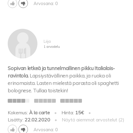
Arvosana: 0
Liija
1 arvostelu
Sopivan letkeä ja tunnelmallinen pikku Italialais-
ravintola.
Lapsiystävällinen paikka, ja ruoka oli
erinomaista. Lasten mielestä parasta oli spaghetti
bolognese. Tullaa toistekin!
Kokemus:
À la carte
•
Hinta:
15€
•
Lisätty:
22.02.2020
•
Näytä aiemmat arvostelut (2)
Arvosana: 0