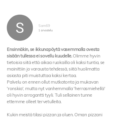
Sam69
1 arvostelu
Ensinnäkin, se ikkunapöytä vasemmalla ovesta
sisään tullessa ei sovellu kuudelle.
Olimme hyvin
tietoisia siitä että aikaa ruokailla oli kaksi tuntia, se
mainittiin jo varausta tehdessä, siitä huolimatta
asiasta piti muistuttaa kaksi kertaa.
Palvelu on ennen ollut mutkatonta ja mukavan
'ronskia', mutta nyt vanhemmalla 'herrasmiehellä'
oli hyvin arrogantti tyyli. Tuli sellainen tunne
ettemme olleet tervetulleita.
Kukin meistä tilasi pizzan ja oluen. Oman pizzani