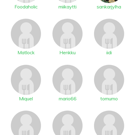
Foodaholic
miikaytti
sankarjylha
Matlock
Henkku
iidi
Miquel
mario66
tomumo