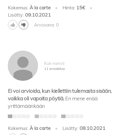
Kokemus:
À la carte
•
Hinta:
15€
•
Lisätty:
09.10.2021
Arvosana: 0
Kuli-naristi
11 arvostelua
Ei voi arvioida, kun kiellettiin tulemasta sisään,
vaikka oli vapaita pöytiä.
En mene enää
yrittämäänkään
Kokemus:
À la carte
•
Lisätty:
08.10.2021