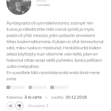
Brutus
1 arvostelu
Äyriäispasta oli syömäkelvotonta, scampit niin
kuivia ja sitkeitä ettei niitä voinut syödä ja myös
pasta oli yhtä mössöä, joten palautin annokseni
lähes koskemattomana. Kukaan ei ollut kiinnostunut
siitä, miksi ruoka ei maistunut. Henkilökuntä kaiken
aikaa käyttäytyi kuin olisimme vain tiellä, joten en
halunnut ottaa asiaa siellä puheeksi, koska pelkäsin
uutta mielipahaa.
En suosittele tätä ravintolaa enkä enää ikinä mene
sinne
Kokemus:
À la carte
•
Lisätty:
30.12.2018
Arvosana: 0