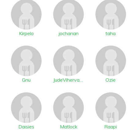
Kirpelo
jochanan
taha
Gnu
JudeVihervaara
Ozie
Daisies
Matlock
Raapi