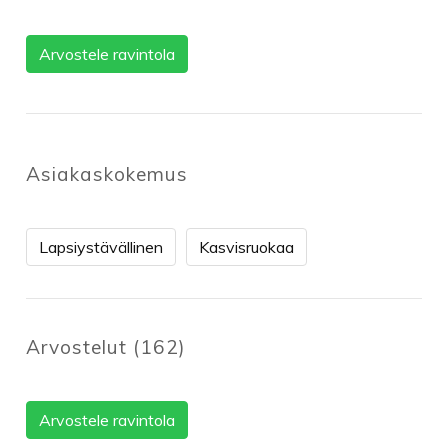
Arvostele ravintola
Asiakaskokemus
Lapsiystävällinen
Kasvisruokaa
Arvostelut
(
162
)
Arvostele ravintola