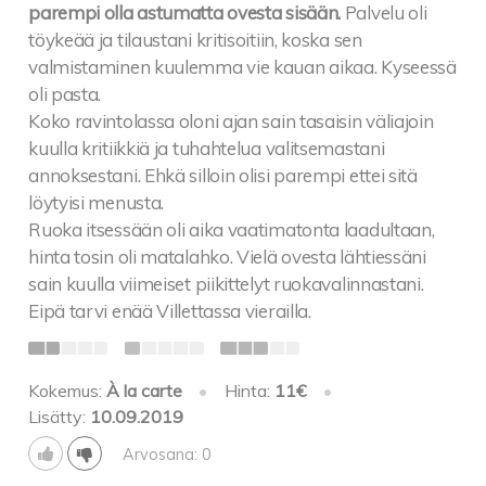
parempi olla astumatta ovesta sisään.
Palvelu oli
töykeää ja tilaustani kritisoitiin, koska sen
valmistaminen kuulemma vie kauan aikaa. Kyseessä
oli pasta.
Koko ravintolassa oloni ajan sain tasaisin väliajoin
kuulla kritiikkiä ja tuhahtelua valitsemastani
annoksestani. Ehkä silloin olisi parempi ettei sitä
löytyisi menusta.
Ruoka itsessään oli aika vaatimatonta laadultaan,
hinta tosin oli matalahko. Vielä ovesta lähtiessäni
sain kuulla viimeiset piikittelyt ruokavalinnastani.
Eipä tarvi enää Villettassa vierailla.
Kokemus:
À la carte
•
Hinta:
11€
•
Lisätty:
10.09.2019
Arvosana: 0