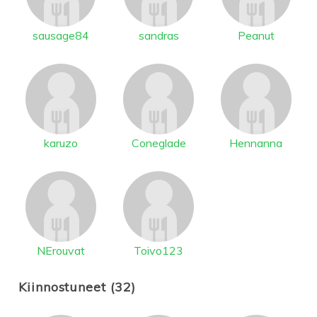
sausage84
sandras
Peanut
karuzo
Coneglade
Hennanna
NErouvat
Toivo123
Kiinnostuneet (32)