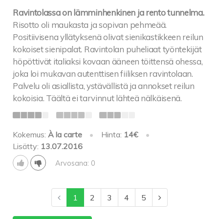
Ravintolassa on lämminhenkinen ja rento tunnelma.
Risotto oli maukasta ja sopivan pehmeää.
Positiivisena yllätyksenä olivat sienikastikkeen reilun
kokoiset sienipalat. Ravintolan puheliaat työntekijät
höpöttivät italiaksi kovaan ääneen töittensä ohessa,
joka loi mukavan autenttisen fiiliksen ravintolaan.
Palvelu oli asiallista, ystävällistä ja annokset reilun
kokoisia. Täältä ei tarvinnut lähteä nälkäisenä.
Kokemus:
À la carte
•
Hinta:
14€
•
Lisätty:
13.07.2016
Arvosana: 0
1
2
3
4
5