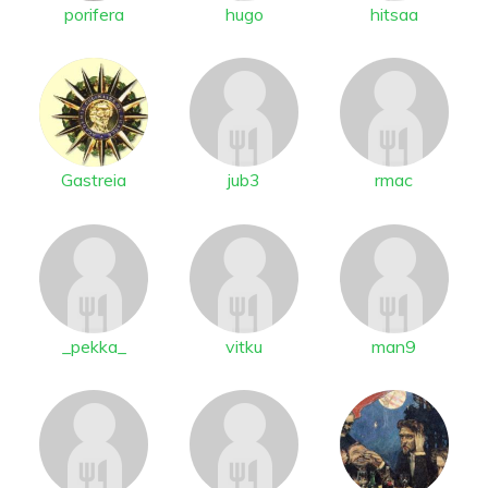
porifera
hugo
hitsaa
Gastreia
jub3
rmac
_pekka_
vitku
man9