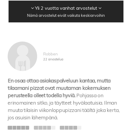
Yli 2 vuotta vanhat arvostelut
Nämä arvostelut eivät vaikuta keskiarvoihin
Robben
22 arvostelua
En osaa ottaa asiakaspalveluun kantaa, mutta
tilaamani pizzat ovat muutaman kokemuksen
perusteella olleet todella hyviä.
Pohjassa on
erinomainen sitko, ja täytteet hyvälaatuisia. Ilman
muuta tilaisin viikonloppupizzani täältä joka kerta,
jos asuisin lähempänä.