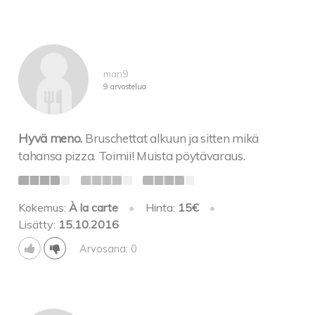
man9
9 arvostelua
Hyvä meno.
Bruschettat alkuun ja sitten mikä
tahansa pizza. Toimii! Muista pöytävaraus.
Kokemus:
À la carte
•
Hinta:
15€
•
Lisätty:
15.10.2016
Arvosana: 0