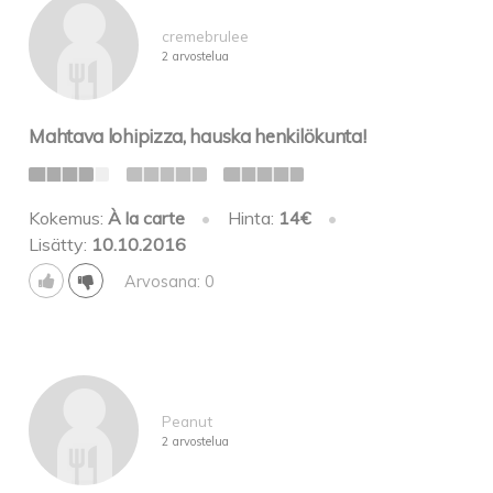
cremebrulee
2 arvostelua
Mahtava lohipizza, hauska henkilökunta!
Kokemus:
À la carte
•
Hinta:
14€
•
Lisätty:
10.10.2016
Arvosana: 0
Peanut
2 arvostelua