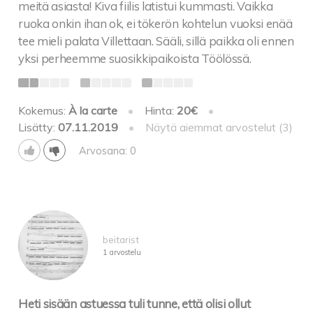
meitä asiasta! Kiva fiilis latistui kummasti. Vaikka
ruoka onkin ihan ok, ei tökerön kohtelun vuoksi enää
tee mieli palata Villettaan. Sääli, sillä paikka oli ennen
yksi perheemme suosikkipaikoista Töölössä.
Kokemus:
À la carte
•
Hinta:
20€
•
Lisätty:
07.11.2019
•
Näytä aiemmat arvostelut (3)
Arvosana: 0
beitarist
1 arvostelu
Heti sisään astuessa tuli tunne, että olisi ollut