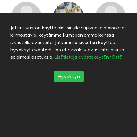
Jotta sivuston käyttö olisi sinulle sujuvaa ja mainokset
kiinnostavia, käytämme kumppaniemme kanssa
noer
Hezzu
Temuiini
sivustolla evästeitä. Jatkamalla sivuston käyttöä,
hyväksyt evästeet. Jos et hyväksy evästeitä, muuta
selaimesi asetuksia.
Lisätietoja evästekäytännöistä
Hyväksyn
M_D
overboar
Margo
ninaelina
maksim
Harsski