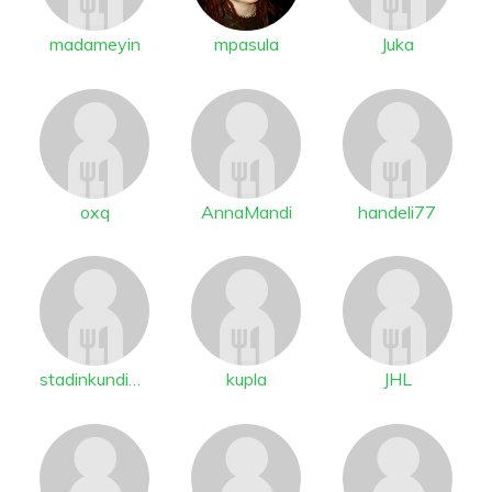
madameyin
mpasula
Juka
oxq
AnnaMandi
handeli77
stadinkundi65
kupla
JHL