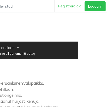
Registrera dig
Logga in
ecensioner
ka till genomsnitt betyg
 eräänlainen vakipaikka.
hillaan.
ut ongelmia.
aanut hurjasti kehuja.