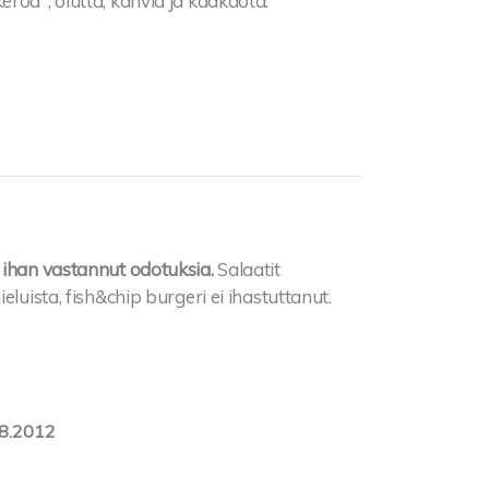
roa", olutta, kahvia ja kaakaota.
 ihan vastannut odotuksia.
Salaatit
luista, fish&chip burgeri ei ihastuttanut.
8.2012