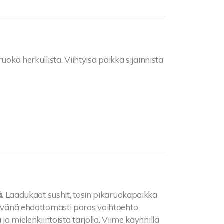
ruoka herkullista. Viihtyisä paikka sijainnista
.
Laadukaat sushit, tosin pikaruokapaikka
stävänä ehdottomasti paras vaihtoehto
ja mielenkiintoista tarjolla. Viime käynnillä