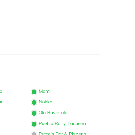
io
Mami
r
Nokka
Olo Ravintola
Pueblo Bar y Taqueria
Putte's Bar & Pizzeria