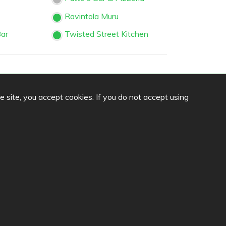
Ravintola Muru
Bar
Twisted Street Kitchen
 Mexican
Spis
he site, you accept cookies. If you do not accept using
Sushibar + Wine
Tamarin Lounge
hu
Zorbas, Alppila
Språk
FI
SV
EN
DE