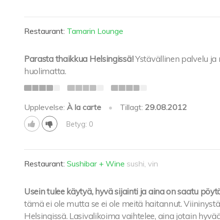
Restaurant:
Tamarin Lounge
Parasta thaikkua Helsingissä!
Ystävällinen palvelu ja 
huolimatta.
Upplevelse:
À la carte
•
Tillagt:
29.08.2012
Betyg: 0
Restaurant:
Sushibar + Wine
sushi, vin
Usein tulee käytyä, hyvä sijainti ja aina on saatu pöytä
tämä ei ole mutta se ei ole meitä haitannut. Viininy
Helsingissä. Lasivalikoima vaihtelee, aina jotain hyvää 