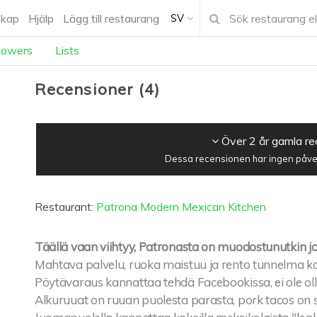
kap
Hjälp
Lägg till restaurang
SV
lowers
Lists
Recensioner
(
4
)
Över 2 år gamla r
Dessa recensionen har ingen påver
Restaurant:
Patrona Modern Mexican Kitchen
Täällä vaan viihtyy, Patronasta on muodostunutkin jo
Mahtava palvelu, ruoka maistuu ja rento tunnelma ko
Pöytävaraus kannattaa tehdä Facebookissa, ei ole oll
Alkuruuat on ruuan puolesta parasta, pork tacos on s