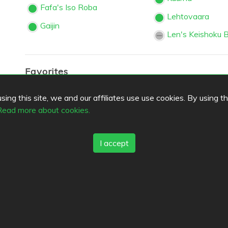
Fafa's Iso Roba
Lehtovaara
Gaijin
Len's Keishoku 
Favorites
Boulevard Social
Patrona Modern
ing this site, we and our affiliates use use cookies. By using t
Kitchen
Kahvila-Ravintola Nuppu
Read more about cookies.
Ravintola Sunn
Latva
Ravintola Umes
Lemon Grass
I accept
Silvoplee
ar
Top Cities
Helsinki
München
Köln