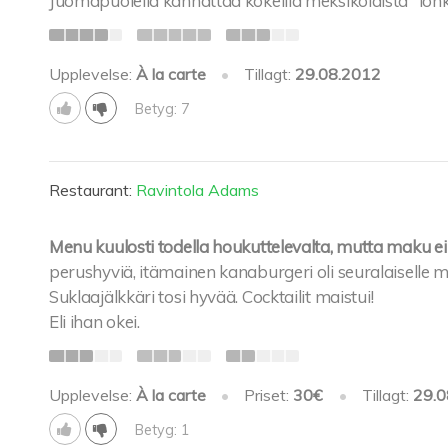
Juomapuolella kannattaa kokeilla meksikolaista "lonke
Upplevelse:
À la carte
•
Tillagt:
29.08.2012
Betyg: 7
Restaurant:
Ravintola Adams
Menu kuulosti todella houkuttelevalta, mutta maku ei
perushyviä, itämainen kanaburgeri oli seuralaiselle mie
Suklaajälkkäri tosi hyvää. Cocktailit maistui!
Eli ihan okei.
Upplevelse:
À la carte
•
Priset:
30€
•
Tillagt:
29.0
Betyg: 1