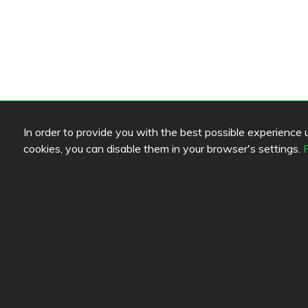
In order to provide you with the best possible experience us
cookies, you can disable them in your browser's settings.
Review color legend
Länk
Matkvalité
Hjälp