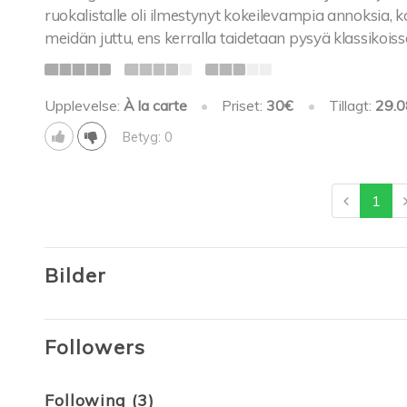
ruokalistalle oli ilmestynyt kokeilevampia annoksia, 
meidän juttu, ens kerralla taidetaan pysyä klassikoiss
Upplevelse:
À la carte
•
Priset:
30€
•
Tillagt:
29.0
Betyg: 0
1
Bilder
Followers
Following (3)