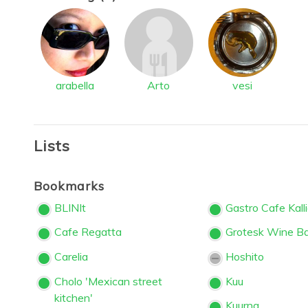
arabella
Arto
vesi
Lists
Bookmarks
BLINIt
Gastro Cafe Kall
Cafe Regatta
Grotesk Wine Ba
Carelia
Hoshito
Cholo 'Mexican street
Kuu
kitchen'
Kuurna