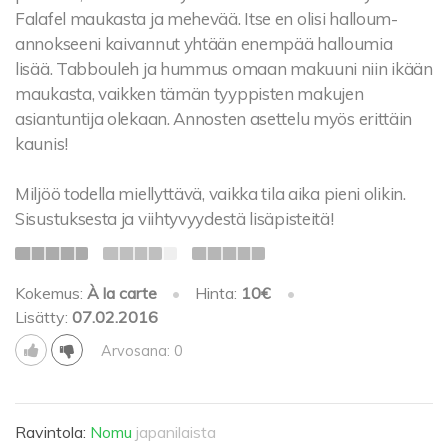
Falafel maukasta ja mehevää. Itse en olisi halloum-
annokseeni kaivannut yhtään enempää halloumia
lisää. Tabbouleh ja hummus omaan makuuni niin ikään
maukasta, vaikken tämän tyyppisten makujen
asiantuntija olekaan. Annosten asettelu myös erittäin
kaunis!
Miljöö todella miellyttävä, vaikka tila aika pieni olikin.
Sisustuksesta ja viihtyvyydestä lisäpisteitä!
Kokemus:
À la carte
•
Hinta:
10€
•
Lisätty:
07.02.2016
Arvosana: 0
Ravintola:
Nomu
japanilaista