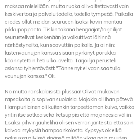
maksaa mielellään, mutta ruoka oli valitettavasti vain
keskivertoa ja palvelu todella, todella tympeää. Paikalla
ei edes ollut meidän seurueen lisäksi kovin montaa
pikkupoppoota. Tiskin takana hengaajat/tarjoilijat
seurustelivat keskenään ja vaikuttivat lähinnä
närkästyneiltä, kun saavuttiin paikalle. Ja ai niin:
lastenvaunujen kanssa sisään pyrkinyt porukka
käännytettiin heti ulko-ovelta. Tarjoilija perusteli
asiansa tyhjentävästi: "Tänne nyt ei vaan saa tulla
vaunujen kanssa." Ok.
No mutta ranskalaisista plussaa! Olivat mukavan
rapsakoita ja sopivan suolaisia. Majokin oli ihan pätevä.
Hampurilainen oli kuitenkin tarpeettoman kuiva, vaikka
yritin itse sotkea sekä ketsuppia että majoneesia väliin.
Lisäksi pihvin jauheliha oli sen verran jänteistä, että sain
kaivaa mykysiä hampaankolosta. Kypsyys ok eikä
paksussa pilvissä sinänsä mitään vikaa noin muuten.