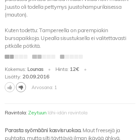
Juusto oli todella pettymys juustohampurilaisessa
(mauton).
Kuten todettu: Tampereella on parempiakin
bursapaikkoja. Upealla sisustuksella ei valitettavasti
pitkälle pötkitä.
Kokemus:
Lounas
•
Hinta:
12€
•
Lisätty:
20.09.2016
Arvosana: 1
Ravintola:
Zeytuun
lähi-idän ravintola
Parasta syömääni kasvisruokaa.
Maut freesejä ja
puhtaita, mutta silti täyttäviä ilman ikävää ähkyä.