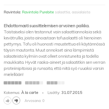
Ravintola:
Ravintola Purebite
salaattia, aasialaista
Ehdottomasti suosittelemisen arvoinen paikka.
Toistaiseksi olen testannut vain salaattiannoksia sekä
kevätrullia, joista ainoastaan tofusalaatti oli hienoinen
pettymys. Tofu oli huonosti maustettua eli käytännössä
täysin mautonta. Muut annokset aina lämpimistä
salaateista kylmiin ovat olleet onnistuneita ja todella
maukkaita. Hyvät raaka-aineet ja salaatitkin sen verran
proteiinipitoisia ja runsaita, että niitä syö ruuaksi varsin
mielellään!
Kokemus:
À la carte
•
Lisätty:
31.07.2015
Arvosana: 0