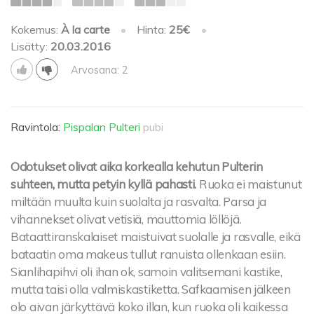
Kokemus:
À la carte
•
Hinta:
25€
•
Lisätty:
20.03.2016
Arvosana: 2
Ravintola:
Pispalan Pulteri
pubi
Odotukset olivat aika korkealla kehutun Pulterin
suhteen, mutta petyin kyllä pahasti.
Ruoka ei maistunut
miltään muulta kuin suolalta ja rasvalta. Parsa ja
vihannekset olivat vetisiä, mauttomia löllöjä.
Bataattiranskalaiset maistuivat suolalle ja rasvalle, eikä
bataatin oma makeus tullut ranuista ollenkaan esiin.
Sianlihapihvi oli ihan ok, samoin valitsemani kastike,
mutta taisi olla valmiskastiketta. Safkaamisen jälkeen
olo aivan järkyttävä koko illan, kun ruoka oli kaikessa