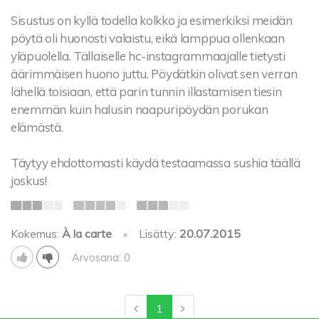
Sisustus on kyllä todella kolkko ja esimerkiksi meidän
pöytä oli huonosti valaistu, eikä lamppua ollenkaan
yläpuolella. Tällaiselle hc-instagrammaajalle tietysti
äärimmäisen huono juttu. Pöydätkin olivat sen verran
lähellä toisiaan, että parin tunnin illastamisen tiesin
enemmän kuin halusin naapuripöydän porukan
elämästä.
Täytyy ehdottomasti käydä testaamassa sushia täällä
joskus!
Kokemus:
À la carte
•
Lisätty:
20.07.2015
Arvosana: 0
1