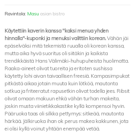
Ravintola:
Masu
asian bistro
Käytettiin kaverin kanssa "kaksi menua yhden
hinnalla"-kuponki ja menuksi valittiin korean.
Vähän jäi
epäselväksi mitä tekemistä ruualla oli korean kanssa,
mutta aika hyvä suoritus oli siitäkin ja kaikista
trendikkäistä Hans Välimäki-huhupuheista huolimatta.
Raaka-aineet olivat tuoreita ja eritoten sushissa
käytetty lohi aivan taivaallisen freesiä. Kampasimpukat
pitkästä aikaa jotain muuta kuin lötköä, mautonta
sotkua ja friteeratut rapusetkin olivat todella jees. Ribsit
olivat omaan makuun ehkä vähän turhan makeita,
joskin musta viinietikkakastike kyllä kompensoi hyvin.
Pääruoka taas oli silkka pettymys: sitkeää, mautonta
härkää. Jälkiruoka ihan ok perus makea kakkunen, jota
ei olisi kyllä voinut yhtään enempää vetää.