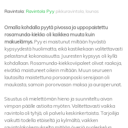
Ravintola:
Ravintola Pyy
pikkuravintola, lounas
Omalla kohdalla pyytä pivossa ja uppopaistettu
rosamunda-kiekko oli kaikkea muuta kuin
makuelämys.
Pyy ei maistunut miltään hyvästä
kypsyydestä huolimatta, eikä kastikekaan valitettavasti
pelastanut kokonaisuutta. Juuresten kypsyys oli kyllä
kohdallaan. Rosamunda-kiekkoviipaleet olivat raakoja,
eivätkä maistuneet oikein miltään. Muun seurueen
lautasilta maistettuna porsaanposki sensijaan oli
maukasta, samoin poronvasan maksa ja auraperunat.
Sisustus oli mielettömän hieno ja suunniteltu aivan
vimpan päälle astioita myöten. Valitettavasti vaikka
ravintola oli tyhjä, oli palvelu keskinkertaista. Tarjoilija
vaikutti todella etäiseltä ja kylmältä, vaikken
ravintolakokemukselta mitään överiä nuoleskelua