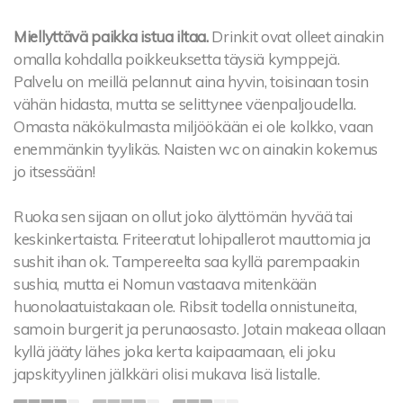
Miellyttävä paikka istua iltaa.
Drinkit ovat olleet ainakin
omalla kohdalla poikkeuksetta täysiä kymppejä.
Palvelu on meillä pelannut aina hyvin, toisinaan tosin
vähän hidasta, mutta se selittynee väenpaljoudella.
Omasta näkökulmasta miljöökään ei ole kolkko, vaan
enemmänkin tyylikäs. Naisten wc on ainakin kokemus
jo itsessään!
Ruoka sen sijaan on ollut joko älyttömän hyvää tai
keskinkertaista. Friteeratut lohipallerot mauttomia ja
sushit ihan ok. Tampereelta saa kyllä parempaakin
sushia, mutta ei Nomun vastaava mitenkään
huonolaatuistakaan ole. Ribsit todella onnistuneita,
samoin burgerit ja perunaosasto. Jotain makeaa ollaan
kyllä jääty lähes joka kerta kaipaamaan, eli joku
japskityylinen jälkkäri olisi mukava lisä listalle.