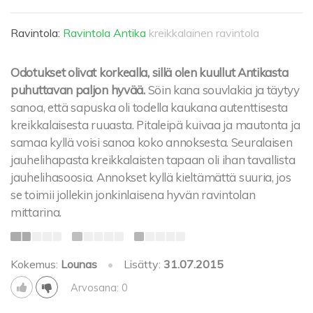
Ravintola:
Ravintola Antika
kreikkalainen ravintola
Odotukset olivat korkealla, sillä olen kuullut Antikasta
puhuttavan paljon hyvää.
Söin kana souvlakia ja täytyy
sanoa, että sapuska oli todella kaukana autenttisesta
kreikkalaisesta ruuasta. Pitaleipä kuivaa ja mautonta ja
samaa kyllä voisi sanoa koko annoksesta. Seuralaisen
jauhelihapasta kreikkalaisten tapaan oli ihan tavallista
jauhelihasoosia. Annokset kyllä kieltämättä suuria, jos
se toimii jollekin jonkinlaisena hyvän ravintolan
mittarina.
Kokemus:
Lounas
•
Lisätty:
31.07.2015
Arvosana: 0