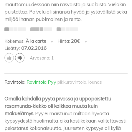
mauttomuudessaan niin rasvaista ja suolaista. Vieläkin
puistattaa. Palvelu oli sinänsä hyvää ja ystävällistä sekä
miljöö ihanan pubimainen ja rento.
Kokemus:
À la carte
•
Hinta:
28€
•
Lisätty:
07.02.2016
Arvosana: 1
Ravintola:
Ravintola Pyy
pikkuravintola, lounas
Omalla kohdalla pyytä pivossa ja uppopaistettu
rosamunda-kiekko oli kaikkea muuta kuin
makuelämys.
Pyy ei maistunut miltään hyvästä
kypsyydestä huolimatta, eikä kastikekaan valitettavasti
pelastanut kokonaisuutta. Juuresten kypsyys oli kyllä