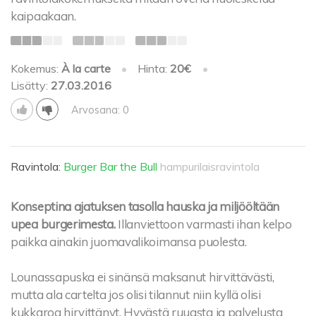
kaipaakaan.
Kokemus:
À la carte
•
Hinta:
20€
•
Lisätty:
27.03.2016
Arvosana: 0
Ravintola:
Burger Bar the Bull
hampurilaisravintola
Konseptina ajatuksen tasolla hauska ja miljööltään
upea burgerimesta.
Illanviettoon varmasti ihan kelpo
paikka ainakin juomavalikoimansa puolesta.
Lounassapuska ei sinänsä maksanut hirvittävästi,
mutta ala cartelta jos olisi tilannut niin kyllä olisi
kukkaroa hirvittänyt. Hyvästä ruuasta ja palvelusta