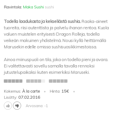
Ravintola:
Maka Sushi
sushi
Todella laadukasta ja kekseliästä sushia.
Raaka-aineet
tuoreita, riisi autenttista ja palvelu ihanan rentoa. Kuola
valuen muistelen erityisesti Dragon Rolleja, todella
veikeän makuinen yhdistelmä. Nousi kyllä heittämällä
Marusekin edelle omissa sushisuosikkimestoissa.
Ainoa miinuspuoli on tila, joka on todella pieni ja avara.
Ei valitettavasti sovellu samalla tavalla rennoksi
jutustelupaikaksi kuten esimerkiksi Maruseki.
Kokemus:
À la carte
•
Hinta:
15€
•
Lisätty:
07.02.2016
Arvosana: -1