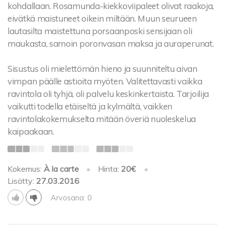
kohdallaan. Rosamunda-kiekkoviipaleet olivat raakoja,
eivätkä maistuneet oikein miltään. Muun seurueen
lautasilta maistettuna porsaanposki sensijaan oli
maukasta, samoin poronvasan maksa ja auraperunat.
Sisustus oli mielettömän hieno ja suunniteltu aivan
vimpan päälle astioita myöten. Valitettavasti vaikka
ravintola oli tyhjä, oli palvelu keskinkertaista. Tarjoilija
vaikutti todella etäiseltä ja kylmältä, vaikken
ravintolakokemukselta mitään överiä nuoleskelua
kaipaakaan.
Kokemus:
À la carte
•
Hinta:
20€
•
Lisätty:
27.03.2016
Arvosana: 0