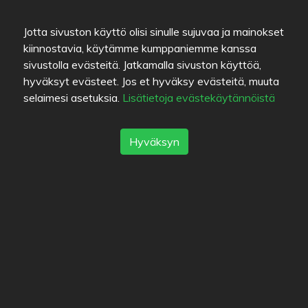
Jotta sivuston käyttö olisi sinulle sujuvaa ja mainokset
Kuvat
kiinnostavia, käytämme kumppaniemme kanssa
sivustolla evästeitä. Jatkamalla sivuston käyttöä,
hyväksyt evästeet. Jos et hyväksy evästeitä, muuta
selaimesi asetuksia.
Lisätietoja evästekäytännöistä
Seuraajat
Listat
Hyväksyn
Kirjanmerkit
2H+K Baari & Keittiö
Ravintola Katmandu
Satakunnankatu
Cafe Pispala
Ravintola Leo
Fabric Bistro & Bar
Ravintola Masuuni -
Neljä Vuodenaikaa
Sokos Hotel Ilves
Pella's cafe
Ravitsemisliike Aisti