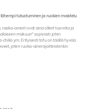
a lähempi tutustuminen ja ruokien maistelu
raaka-aineet ovat aina olleet tuoreita ja
alaiseen makuun" sopivasti joten
iliä ym. Erityisesti tofu on täällä hyvää.
veet, joten ruoka-ainerajoitteistenkin