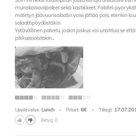
munakoisoviipaleet sekä kastikkeet. Falafel-pyörykätk
mätetyn jäävuorisalaatin voisi jättää pois, etenkin l
salaattipöydästäkin.
Ystävällinen palvelu, joskin joskus voi unohtua se että
pikkuasioistakin...
Upplevelse:
Lunch
•
Priset:
8€
•
Tillagt:
17.07.20
Betyg: 0