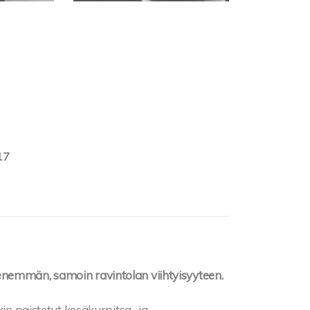
17
enemmän, samoin ravintolan viihtyisyyteen.
kin paistetut kesäkurpitsa- ja