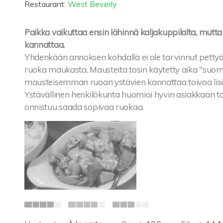
Restaurant:
West Beverly
Paikka vaikuttaa ensin lähinnä kaljakuppilalta, mutt
kannattaa.
Yhdenkään annoksen kohdalla ei ole tarvinnut pettyä, 
ruoka maukasta. Mausteita tosin käytetty aika "suom
mausteisemman ruoan ystävien kannattaa toivoa lisä-ch
Ystävällinen henkilökunta huomioi hyvin asiakkaan toi
onnistuu saada sopivaa ruokaa.