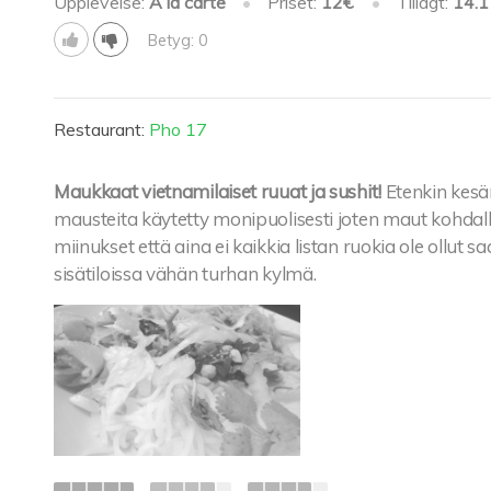
Upplevelse:
À la carte
•
Priset:
12€
•
Tillagt:
14.1
Betyg: 0
Restaurant:
Pho 17
Maukkaat vietnamilaiset ruuat ja sushit!
Etenkin kesär
mausteita käytetty monipuolisesti joten maut kohdall
miinukset että aina ei kaikkia listan ruokia ole ollut saat
sisätiloissa vähän turhan kylmä.