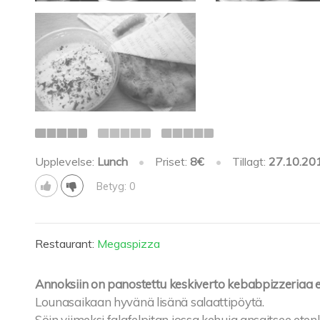
Upplevelse:
Lunch
•
Priset:
8€
•
Tillagt:
27.10.20
Betyg: 0
Restaurant:
Megaspizza
Annoksiin on panostettu keskiverto kebabpizzeriaa 
Lounasaikaan hyvänä lisänä salaattipöytä.
Söin viimeksi falafelpitan jossa kehuja ansaitsee eten