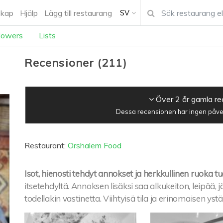
kap
Hjälp
Lägg till restaurang
SV
lowers
Lists
Recensioner
(
211
)
Över 2 år gamla r
Dessa recensionen har ingen påver
Restaurant:
Orshalem Food
Isot, hienosti tehdyt annokset ja herkkullinen ruoka tu
itsetehdyltä. Annoksen lisäksi saa alkukeiton, leipää, j
todellakin vastinetta. Viihtyisä tila ja erinomaisen yst