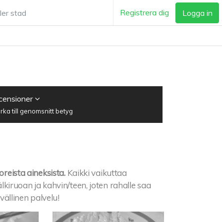
Registrera dig
Logga in
ecensioner
ka till genomsnitt betyg
oreista aineksista.
Kaikki vaikuttaa
älkiruoan ja kahvin/teen, joten rahalle saa
ävällinen palvelu!