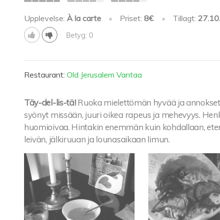
Upplevelse:
À la carte
•
Priset:
8€
•
Tillagt:
27.10
Betyg: 0
Restaurant:
Old Jerusalem Vantaa
Täy-del-lis-tä!
Ruoka mielettömän hyvää ja annokset m
syönyt missään, juuri oikea rapeus ja mehevyys. Henki
huomioivaa. Hintakin enemmän kuin kohdallaan, eten
leivän, jälkiruuan ja lounasaikaan limun.