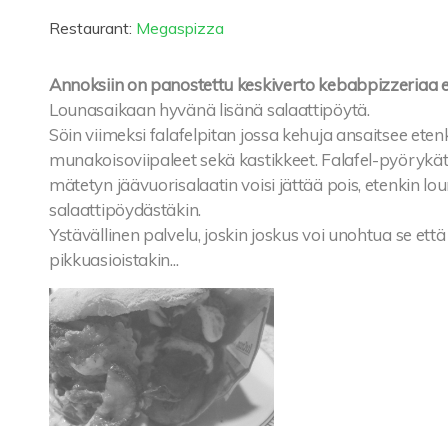
Restaurant:
Megaspizza
Annoksiin on panostettu keskiverto kebabpizzeriaa 
Lounasaikaan hyvänä lisänä salaattipöytä.
Söin viimeksi falafelpitan jossa kehuja ansaitsee eten
munakoisoviipaleet sekä kastikkeet. Falafel-pyörykätk
mätetyn jäävuorisalaatin voisi jättää pois, etenkin l
salaattipöydästäkin.
Ystävällinen palvelu, joskin joskus voi unohtua se että
pikkuasioistakin...