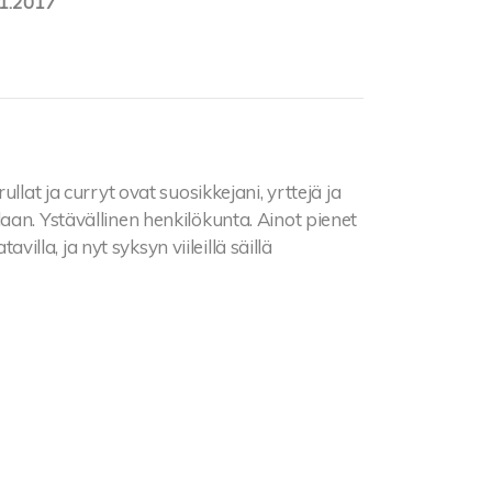
1.2017
ullat ja curryt ovat suosikkejani, yrttejä ja
aan. Ystävällinen henkilökunta. Ainot pienet
avilla, ja nyt syksyn viileillä säillä