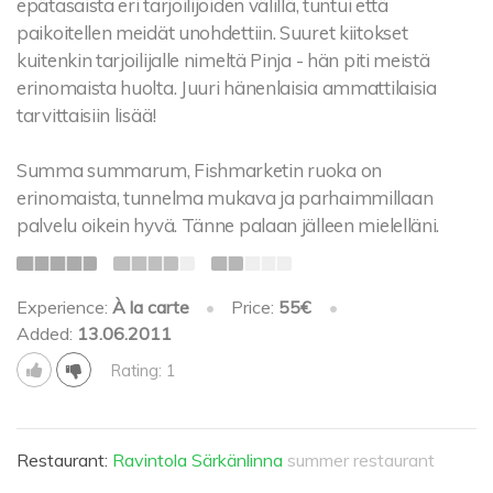
epätasaista eri tarjoilijoiden välillä, tuntui että
paikoitellen meidät unohdettiin. Suuret kiitokset
kuitenkin tarjoilijalle nimeltä Pinja - hän piti meistä
erinomaista huolta. Juuri hänenlaisia ammattilaisia
tarvittaisiin lisää!
Summa summarum, Fishmarketin ruoka on
erinomaista, tunnelma mukava ja parhaimmillaan
palvelu oikein hyvä. Tänne palaan jälleen mielelläni.
Experience:
À la carte
•
Price:
55€
•
Added:
13.06.2011
Rating: 1
Restaurant:
Ravintola Särkänlinna
summer restaurant