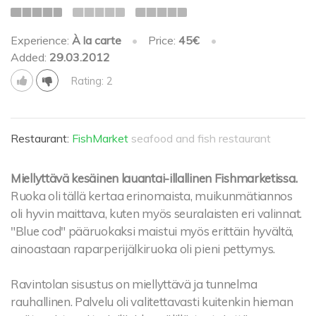
Experience:
À la carte
•
Price:
45€
•
Added:
29.03.2012
Rating: 2
Restaurant:
FishMarket
seafood and fish restaurant
Miellyttävä kesäinen lauantai-illallinen Fishmarketissa.
Ruoka oli tällä kertaa erinomaista, muikunmätiannos
oli hyvin maittava, kuten myös seuralaisten eri valinnat.
"Blue cod" pääruokaksi maistui myös erittäin hyvältä,
ainoastaan raparperijälkiruoka oli pieni pettymys.
Ravintolan sisustus on miellyttävä ja tunnelma
rauhallinen. Palvelu oli valitettavasti kuitenkin hieman