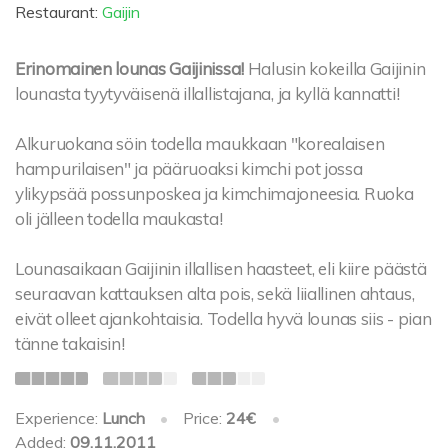
Restaurant:
Gaijin
Erinomainen lounas Gaijinissa!
Halusin kokeilla Gaijinin
lounasta tyytyväisenä illallistajana, ja kyllä kannatti!
Alkuruokana söin todella maukkaan "korealaisen
hampurilaisen" ja pääruoaksi kimchi pot jossa
ylikypsää possunposkea ja kimchimajoneesia. Ruoka
oli jälleen todella maukasta!
Lounasaikaan Gaijinin illallisen haasteet, eli kiire päästä
seuraavan kattauksen alta pois, sekä liiallinen ahtaus,
eivät olleet ajankohtaisia. Todella hyvä lounas siis - pian
tänne takaisin!
Experience:
Lunch
•
Price:
24€
•
Added:
09.11.2011