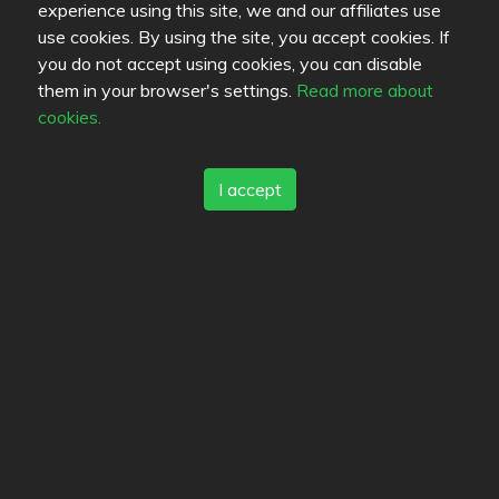
JudeVihervaara
cyberix
N
experience using this site, we and our affiliates use
use cookies. By using the site, you accept cookies. If
you do not accept using cookies, you can disable
them in your browser's settings.
Read more about
cookies.
Tomaattiomeletti
ojis
AnKo
I accept
Kendoz
MediumRare
vesi