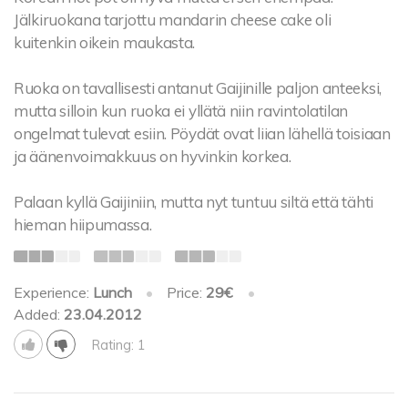
Jälkiruokana tarjottu mandarin cheese cake oli
kuitenkin oikein maukasta.
Ruoka on tavallisesti antanut Gaijinille paljon anteeksi,
mutta silloin kun ruoka ei yllätä niin ravintolatilan
ongelmat tulevat esiin. Pöydät ovat liian lähellä toisiaan
ja äänenvoimakkuus on hyvinkin korkea.
Palaan kyllä Gaijiniin, mutta nyt tuntuu siltä että tähti
hieman hiipumassa.
Experience:
Lunch
•
Price:
29€
•
Added:
23.04.2012
Rating: 1