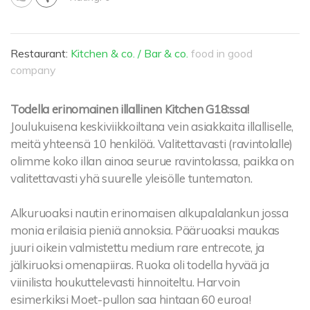
Restaurant:
Kitchen & co. / Bar & co.
food in good
company
Todella erinomainen illallinen Kitchen G18:ssa!
Joulukuisena keskiviikkoiltana vein asiakkaita illalliselle,
meitä yhteensä 10 henkilöä. Valitettavasti (ravintolalle)
olimme koko illan ainoa seurue ravintolassa, paikka on
valitettavasti yhä suurelle yleisölle tuntematon.
Alkuruoaksi nautin erinomaisen alkupalalankun jossa
monia erilaisia pieniä annoksia. Pääruoaksi maukas
juuri oikein valmistettu medium rare entrecote, ja
jälkiruoksi omenapiiras. Ruoka oli todella hyvää ja
viinilista houkuttelevasti hinnoiteltu. Harvoin
esimerkiksi Moet-pullon saa hintaan 60 euroa!