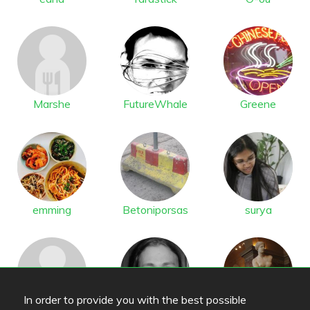
Marshe
FutureWhale
Greene
emming
Betoniporsas
surya
In order to provide you with the best possible