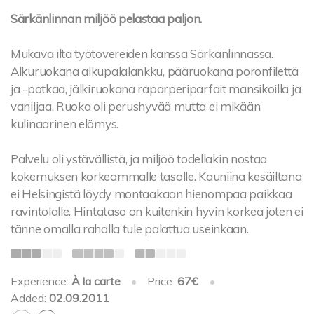
Särkänlinnan miljöö pelastaa paljon.
Mukava ilta työtovereiden kanssa Särkänlinnassa.
Alkuruokana alkupalalankku, pääruokana poronfilettä
ja -potkaa, jälkiruokana raparperiparfait mansikoilla ja
vaniljaa. Ruoka oli perushyvää mutta ei mikään
kulinaarinen elämys.
Palvelu oli ystävällistä, ja miljöö todellakin nostaa
kokemuksen korkeammalle tasolle. Kauniina kesäiltana
ei Helsingistä löydy montaakaan hienompaa paikkaa
ravintolalle. Hintataso on kuitenkin hyvin korkea joten ei
tänne omalla rahalla tule palattua useinkaan.
Experience:
À la carte
•
Price:
67€
•
Added:
02.09.2011