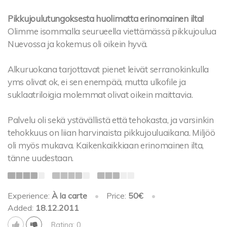
Pikkujoulutungoksesta huolimatta erinomainen ilta!
Olimme isommalla seurueella viettämässä pikkujoulua
Nuevossa ja kokemus oli oikein hyvä.
Alkuruokana tarjottavat pienet leivät serranokinkulla
yms olivat ok, ei sen enempää, mutta ulkofile ja
suklaatriloigia molemmat olivat oikein maittavia.
Palvelu oli sekä ystävällistä että tehokasta, ja varsinkin
tehokkuus on liian harvinaista pikkujouluaikana. Miljöö
oli myös mukava. Kaikenkaikkiaan erinomainen ilta,
tänne uudestaan.
Experience:
À la carte
•
Price:
50€
•
Added:
18.12.2011
Rating: 0