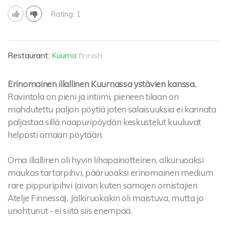
Rating: 1
Restaurant:
Kuurna
finnish
Erinomainen illallinen Kuurnassa ystävien kanssa.
Ravintola on pieni ja intiimi, pieneen tilaan on
mahdutettu paljon pöytiä joten salaisuuksia ei kannata
paljastaa sillä naapuripöydän keskustelut kuuluvat
helposti omaan pöytään.
Oma illallinen oli hyvin lihapainotteinen, alkuruoaksi
maukas tartarpihvi, pääruoaksi erinomainen medium
rare pippuripihvi (aivan kuten samojen omistajien
Atelje Finnessä). Jälkiruokakin oli maistuva, mutta jo
unohtunut - ei siitä siis enempää.