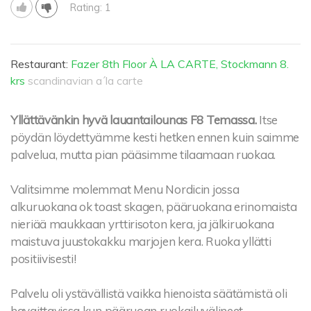
Rating: 1
Restaurant:
Fazer 8th Floor À LA CARTE, Stockmann 8.
krs
scandinavian a´la carte
Yllättävänkin hyvä lauantailounas F8 Temassa.
Itse
pöydän löydettyämme kesti hetken ennen kuin saimme
palvelua, mutta pian pääsimme tilaamaan ruokaa.
Valitsimme molemmat Menu Nordicin jossa
alkuruokana ok toast skagen, pääruokana erinomaista
nieriää maukkaan yrttirisoton kera, ja jälkiruokana
maistuva juustokakku marjojen kera. Ruoka yllätti
positiivisesti!
Palvelu oli ystävällistä vaikka hienoista säätämistä oli
havaittavissa kun pääruoan ruokailuvälineet