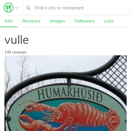
Info
Reviews
Images
Followers
Lists
vulle
146 reviews