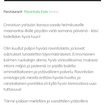
Restaurant:
Ravintola Kolo
bistro
Onnistuin ystävän kanssa saada helmikuiselle
maanantai-illalle pöydän vielä samana päivänä - kävi
todellakin hyvä tuuri!
Olin kuullut paljon hyvää ravintolasta, ja kovat
odotukset lunastettiin täysmääräisesti. Erinomainen
kolmen ruokalajin ateria, hyvä viinivalikoima, mukava
intiimi miljöö ja pisteenä i:n päällä todella
ammatitaitoinen ja ystävällinen palvelu. Ravintolan
omistaja piti meistä erittäin hyvää huolta, ja
ranskalainen pontikka oli kyllä hyvin kiinnostava uusi
tuttavuus!
Tänne palaan mielelläni ja suosittelen ystävilleni.