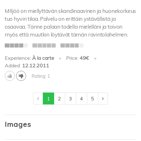
MIljöö on miellyttävän skandinaavinen ja huonekorkeus
tuo hyvin tilaa. Palvelu on erittäin ystävällistä ja
osaavaa. Tänne palaan todella mielelläni ja toivon
myös että muutkin löytävät tämän ravintolahelmen.
Experience:
À la carte
•
Price:
49€
•
Added:
12.12.2011
Rating: 1
1
2
3
4
5
Images