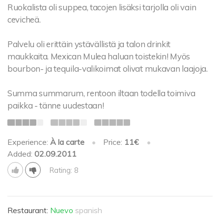
Ruokalista oli suppea, tacojen lisäksi tarjolla oli vain
cevicheä.
Palvelu oli erittäin ystävällistä ja talon drinkit
maukkaita. Mexican Mulea haluan toistekin! Myös
bourbon- ja tequila-valikoimat olivat mukavan laajoja.
Summa summarum, rentoon iltaan todella toimiva
paikka - tänne uudestaan!
Experience:
À la carte
•
Price:
11€
•
Added:
02.09.2011
Rating: 8
Restaurant:
Nuevo
spanish