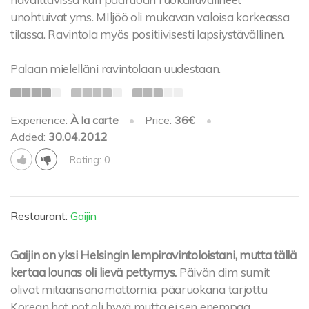
unohtuivat yms. MIljöö oli mukavan valoisa korkeassa
tilassa. Ravintola myös positiivisesti lapsiystävällinen.
Palaan mielelläni ravintolaan uudestaan.
Experience:
À la carte
•
Price:
36€
•
Added:
30.04.2012
Rating: 0
Restaurant:
Gaijin
Gaijin on yksi Helsingin lempiravintoloistani, mutta tällä
kertaa lounas oli lievä pettymys.
Päivän dim sumit
olivat mitäänsanomattomia, pääruokana tarjottu
Korean hot pot oli hyvä mutta ei sen enempää.