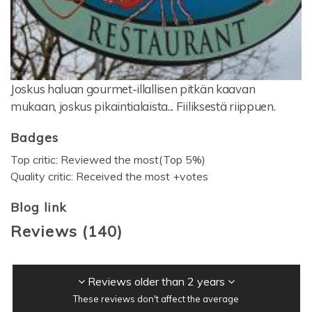
Joskus haluan gourmet-illallisen pitkän kaavan
mukaan, joskus pikaintialaista... Fiiliksestä riippuen.
Badges
Top critic: Reviewed the most(Top 5%)
Quality critic: Received the most +votes
Blog link
Reviews
(
140
)
Reviews older than 2 years
These reviews don't affect the average