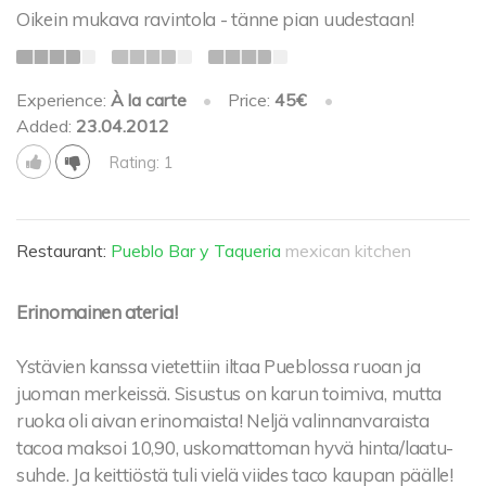
Oikein mukava ravintola - tänne pian uudestaan!
Experience:
À la carte
•
Price:
45€
•
Added:
23.04.2012
Rating: 1
Restaurant:
Pueblo Bar y Taqueria
mexican kitchen
Erinomainen ateria!
Ystävien kanssa vietettiin iltaa Pueblossa ruoan ja
juoman merkeissä. Sisustus on karun toimiva, mutta
ruoka oli aivan erinomaista! Neljä valinnanvaraista
tacoa maksoi 10,90, uskomattoman hyvä hinta/laatu-
suhde. Ja keittiöstä tuli vielä viides taco kaupan päälle!