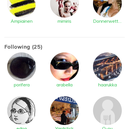
Ampiainen
mimiris
Donnerwetter
Following (25)
porifera
arabella
haarukka
edna
Yardstick
O-ou